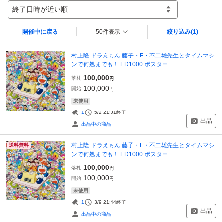
終了日時が近い順
開催中に戻る
50件表示
絞り込み
(1)
村上隆 ドラえもん 藤子・F・不二雄先生とタイムマシ
ンで何処までも！ ED1000 ポスター
100,000
落札
円
100,000
開始
円
未使用
1
5/2 21:01
終了
出品
出品中の商品
村上隆 ドラえもん 藤子・F・不二雄先生とタイムマシ
送料無料
ンで何処までも！ ED1000 ポスター
100,000
落札
円
100,000
開始
円
未使用
1
3/9 21:44
終了
出品
出品中の商品