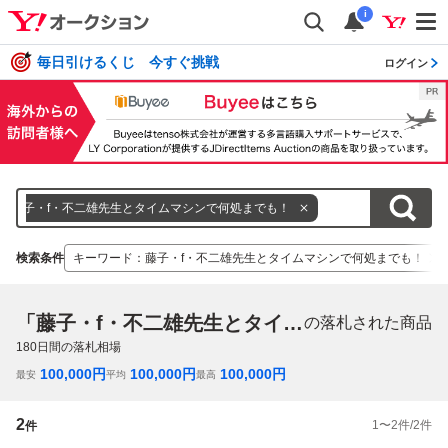
i
毎日引けるくじ 今すぐ挑戦
ログイン
藤子・f・不二雄先生とタイムマシンで何処までも！
検索条件
キーワード
：
藤子・f・不二雄先生とタイムマシンで何処までも！
「藤子・f・不二雄先生とタイムマシンで何処までも！」
の落札された商品
180
日間の落札相場
100,000
円
100,000
円
100,000
円
最安
平均
最高
2
1
〜
2
件/
2
件
件