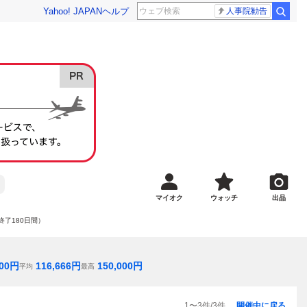
Yahoo! JAPAN
ヘルプ
人事院勧告
マイオク
ウォッチ
出品
終了180日間）
00
円
116,666
円
150,000
円
平均
最高
1
〜
3
件/
3
件
開催中に戻る