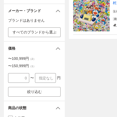
村
メーカー・ブランド
落
未
ブランドはありません
すべてのブランドから選ぶ
価格
〜
100,999
円
（
2
）
〜
150,999
円
（
1
）
〜
円
絞り込む
商品の状態