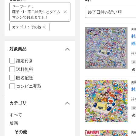
キーワード
：
藤子・f・不二雄先生とタイム
終了日時が近い順
マシンで何処までも！
カテゴリ
：
その他
美
村
雄
対象商品
落
鑑定付き
未
送料無料
匿名配送
美
コンビニ受取
村
落
カテゴリ
未
すべて
版画
その他
美
送料無料