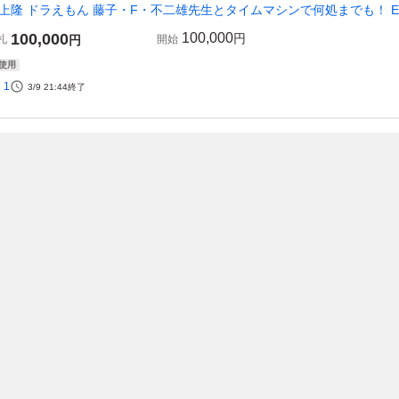
上隆 ドラえもん 藤子・F・不二雄先生とタイムマシンで何処までも！ ED
100,000
100,000
円
札
円
開始
使用
1
3/9 21:44
終了