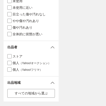
未使用
未使用に近い
目立った傷や汚れなし
やや傷や汚れあり
傷や汚れあり
全体的に状態が悪い
出品者
ストア
個人
（Yahoo!オークション）
個人
（Yahoo!フリマ）
出品地域
すべての地域から選ぶ