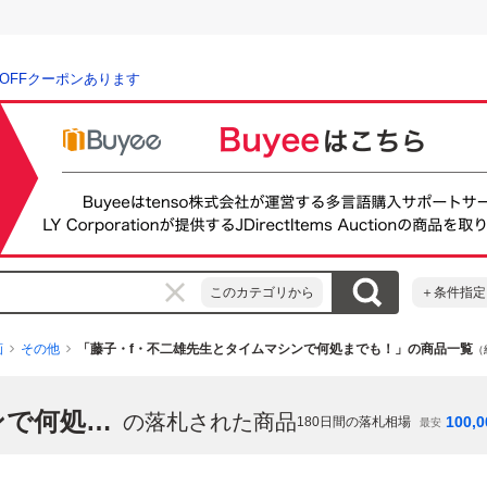
％OFFクーポンあります
このカテゴリから
＋条件指定
画
その他
「藤子・f・不二雄先生とタイムマシンで何処までも！」の商品一覧
（
「藤子・f・不二雄先生とタイムマシンで何処までも！」
の落札された商品
100,0
180
日間の落札相場
最安