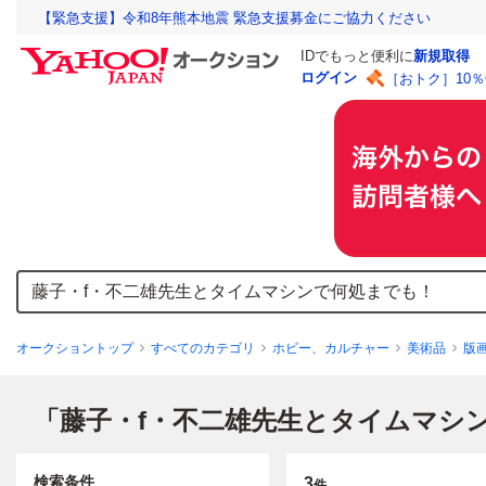
【緊急支援】令和8年熊本地震 緊急支援募金にご協力ください
IDでもっと便利に
新規取得
ログイン
［おトク］10
オークショントップ
すべてのカテゴリ
ホビー、カルチャー
美術品
版
検索条件
3
件