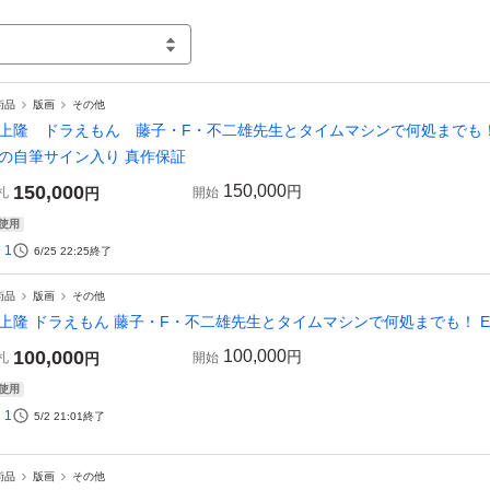
術品
版画
その他
上隆 ドラえもん 藤子・F・不二雄先生とタイムマシンで何処までも！ E
の自筆サイン入り 真作保証
150,000
150,000
円
札
円
開始
使用
1
6/25 22:25
終了
術品
版画
その他
上隆 ドラえもん 藤子・F・不二雄先生とタイムマシンで何処までも！ ED
100,000
100,000
円
札
円
開始
使用
1
5/2 21:01
終了
術品
版画
その他