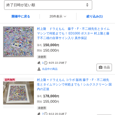
終了日時が近い順
開催中に戻る
20件表示
絞り込み
(1)
村上隆 ドラえもん 藤子・F・不二雄先生とタイム
マシンで何処までも！ ED1000 ポスター 村上隆と藤
子不二雄の自筆サイン入り 真作保証
150,000
落札
円
150,000
開始
円
未使用
1
6/25 22:25
終了
出品
出品中の商品
村上隆 × ドラえもん コラボ 版画 藤子・F・不二雄先
送料無料
生とタイムマシンで何処までも！シルクスクリーン 国
内の正規
178,000
落札
円
155,000
開始
円
未使用
7
6/13 20:31
終了