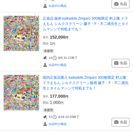
出品
出品中の商品
正規品 版画 kaikaikiki Zingaro 300枚限定 村上隆 ドラ
えもん シルクスクリーン 藤子・F・不二雄先生とタイ
ムマシンで何処までも！
152,000
落札
円
1
開始
円
未使用
44
6/6 21:17
終了
出品
出品中の商品
国内正規店購入 kaikaikiki Zingaro 300枚限定 村上隆
ドラえもん シルクスクリーン版画 藤子・F・不二雄先
生とタイムマシンで何処までも！
177,000
落札
円
1,000
開始
円
未使用
93
4/19 22:25
終了
出品
出品中の商品