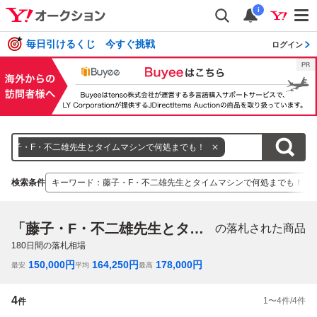
i
毎日引けるくじ 今すぐ挑戦
ログイン
藤子・F・不二雄先生とタイムマシンで何処までも！
検索条件
キーワード
：
藤子・F・不二雄先生とタイムマシンで何処までも！
「藤子・F・不二雄先生とタイムマシンで何処までも！」
の落札された商品
180
日間の落札相場
150,000
円
164,250
円
178,000
円
最安
平均
最高
4
1
〜
4
件/
4
件
件