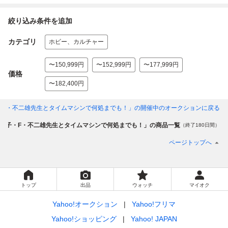
絞り込み条件を追加
カテゴリ
ホビー、カルチャー
〜150,999円
〜152,999円
〜177,999円
価格
〜182,400円
・F・不二雄先生とタイムマシンで何処までも！」
の開催中のオークションに戻る
藤子・F・不二雄先生とタイムマシンで何処までも！」の商品一覧
（終了180日間）
ページトップへ
トップ
出品
ウォッチ
マイオク
Yahoo!オークション
Yahoo!フリマ
Yahoo!ショッピング
Yahoo! JAPAN