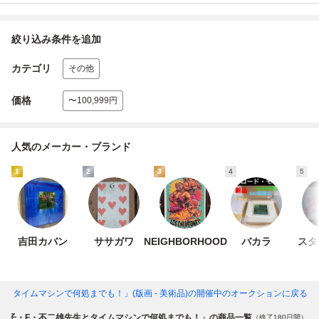
絞り込み条件を追加
カテゴリ
その他
価格
〜100,999円
人気のメーカー・ブランド
1
2
3
4
5
吉田カバン
ササガワ
NEIGHBORHOOD
バカラ
スタ
とタイムマシンで何処までも！」(版画 - 美術品)
の開催中のオークションに戻る
藤子・F・不二雄先生とタイムマシンで何処までも！」の商品一覧
（終了180日間）