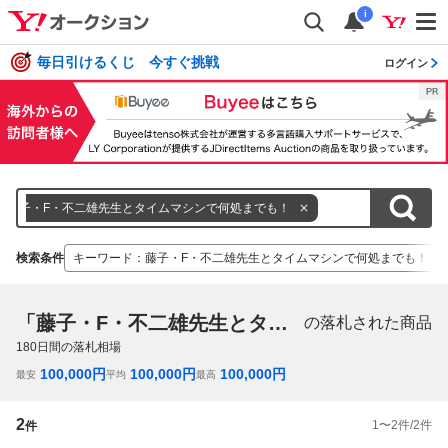
i
毎日引けるくじ 今すぐ挑戦
ログイン
藤子・F・不二雄先生とタイムマシンで何処までも！
検索条件
キーワード
：
藤子・F・不二雄先生とタイムマシンで何処までも！
「藤子・F・不二雄先生とタイムマシンで何処までも！」
の落札された商品
180
日間の落札相場
100,000
円
100,000
円
100,000
円
最安
平均
最高
2
1
〜
2
件/
2
件
件