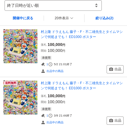
終了日時が近い順
開催中に戻る
20件表示
絞り込み
(2)
村上隆 ドラえもん 藤子・F・不二雄先生とタイムマシ
ンで何処までも！ ED1000 ポスター
100,000
落札
円
100,000
開始
円
未使用
1
5/2 21:01
終了
出品
出品中の商品
村上隆 ドラえもん 藤子・F・不二雄先生とタイムマシ
送料無料
ンで何処までも！ ED1000 ポスター
100,000
落札
円
100,000
開始
円
未使用
1
3/9 21:44
終了
出品
出品中の商品