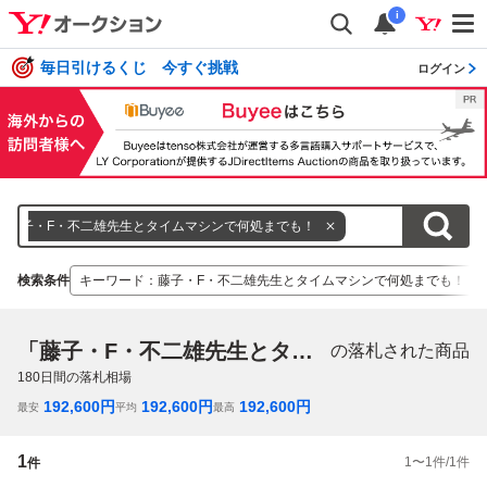
i
毎日引けるくじ 今すぐ挑戦
ログイン
藤子・F・不二雄先生とタイムマシンで何処までも！
検索条件
キーワード
：
藤子・F・不二雄先生とタイムマシンで何処までも！
「藤子・F・不二雄先生とタイムマシンで何処までも！」
の落札された商品
180
日間の落札相場
192,600
円
192,600
円
192,600
円
最安
平均
最高
1
1
〜
1
件/
1
件
件