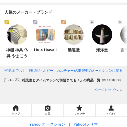
人気のメーカー・ブランド
1
2
3
4
5
神棚 神具 仏
Hula Hawaii
墨運堂
海洋堂
吉
具 やまこう
で何処までも！」(美術品 - ホビー、カルチャー)
の開催中のオークションに戻る
藤子・F・不二雄先生とタイムマシンで何処までも！」の商品一覧
（終了180日間）
ページトップへ
トップ
出品
ウォッチ
マイオク
Yahoo!オークション
Yahoo!フリマ