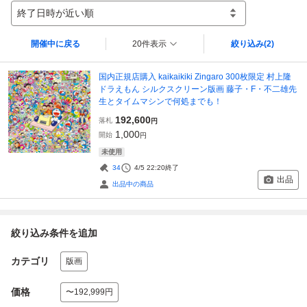
終了日時が近い順
開催中に戻る
20件表示
絞り込み
(2)
国内正規店購入 kaikaikiki Zingaro 300枚限定 村上隆
ドラえもん シルクスクリーン版画 藤子・F・不二雄先
生とタイムマシンで何処までも！
192,600
落札
円
1,000
開始
円
未使用
34
4/5 22:20
終了
出品
出品中の商品
絞り込み条件を追加
カテゴリ
版画
価格
〜192,999円