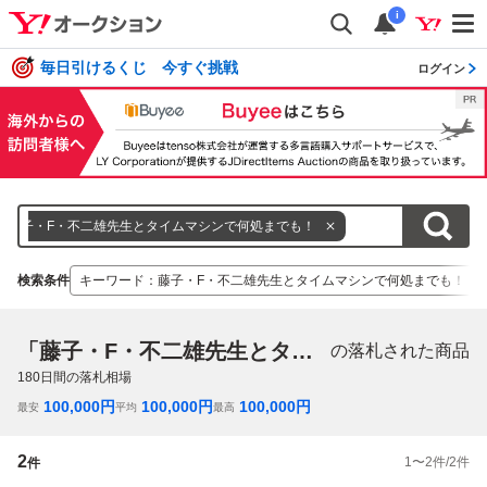
i
毎日引けるくじ 今すぐ挑戦
ログイン
藤子・F・不二雄先生とタイムマシンで何処までも！
検索条件
キーワード
：
藤子・F・不二雄先生とタイムマシンで何処までも！
「藤子・F・不二雄先生とタイムマシンで何処までも！」
の落札された商品
180
日間の落札相場
100,000
円
100,000
円
100,000
円
最安
平均
最高
2
1
〜
2
件/
2
件
件