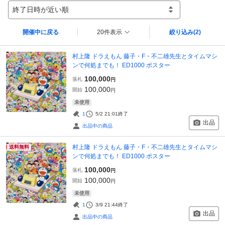
終了日時が近い順
開催中に戻る
20件表示
絞り込み
(2)
村上隆 ドラえもん 藤子・F・不二雄先生とタイムマシ
ンで何処までも！ ED1000 ポスター
100,000
落札
円
100,000
開始
円
未使用
1
5/2 21:01
終了
出品
出品中の商品
村上隆 ドラえもん 藤子・F・不二雄先生とタイムマシ
送料無料
ンで何処までも！ ED1000 ポスター
100,000
落札
円
100,000
開始
円
未使用
1
3/9 21:44
終了
出品
出品中の商品