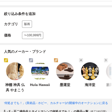
絞り込み条件を追加
カテゴリ
版画
価格
〜100,999円
人気のメーカー・ブランド
1
2
3
4
5
神棚 神具 仏
Hula Hawaii
墨運堂
海洋堂
吉
具 やまこう
で何処までも！」(美術品 - ホビー、カルチャー)
の開催中のオークションに戻る
藤子・F・不二雄先生とタイムマシンで何処までも！」の商品一覧
（終了180日間）