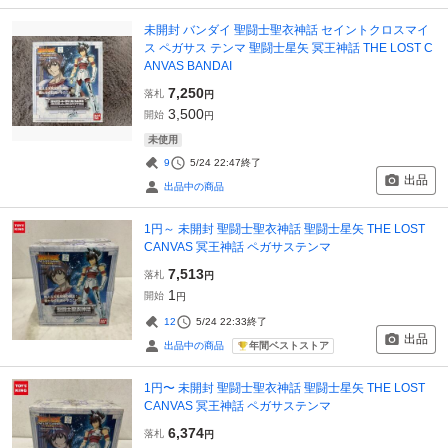
未開封 バンダイ 聖闘士聖衣神話 セイントクロスマイ
ス ペガサス テンマ 聖闘士星矢 冥王神話 THE LOST C
ANVAS BANDAI
7,250
落札
円
3,500
開始
円
未使用
9
5/24 22:47
終了
出品
出品中の商品
1円～ 未開封 聖闘士聖衣神話 聖闘士星矢 THE LOST
CANVAS 冥王神話 ペガサステンマ
7,513
落札
円
1
開始
円
12
5/24 22:33
終了
出品
年間ベストストア
出品中の商品
1円〜 未開封 聖闘士聖衣神話 聖闘士星矢 THE LOST
CANVAS 冥王神話 ペガサステンマ
6,374
落札
円