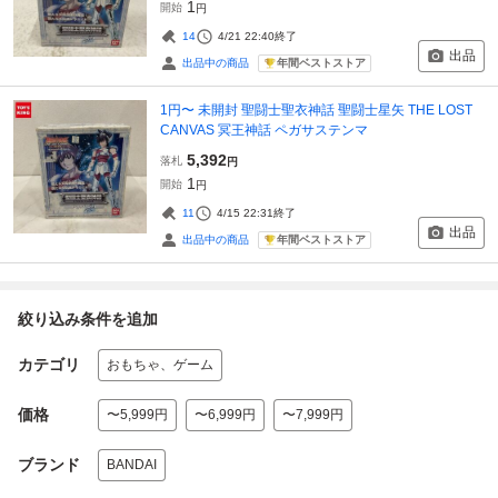
1
開始
円
14
4/21 22:40
終了
出品
年間ベストストア
出品中の商品
1円〜 未開封 聖闘士聖衣神話 聖闘士星矢 THE LOST
CANVAS 冥王神話 ペガサステンマ
5,392
落札
円
1
開始
円
11
4/15 22:31
終了
出品
年間ベストストア
出品中の商品
絞り込み条件を追加
カテゴリ
おもちゃ、ゲーム
価格
〜5,999円
〜6,999円
〜7,999円
ブランド
BANDAI