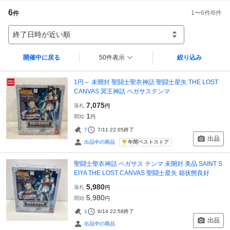
6
1
〜
6
件/
6
件
件
終了日時が近い順
開催中に戻る
50件表示
絞り込み
1円～ 未開封 聖闘士聖衣神話 聖闘士星矢 THE LOST
CANVAS 冥王神話 ペガサステンマ
7,075
落札
円
1
開始
円
7
7/11 22:05
終了
出品
年間ベストストア
出品中の商品
聖闘士聖衣神話 ペガサス テンマ 未開封 美品 SAINT S
EIYA THE LOST CANVAS 聖闘士星矢 箱状態良好
5,980
落札
円
5,980
開始
円
1
6/14 22:58
終了
出品
出品中の商品