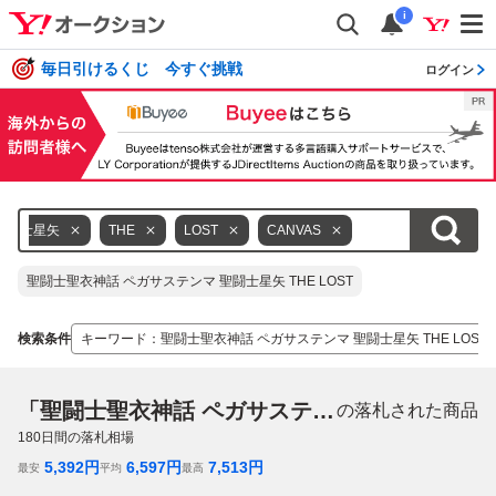
i
毎日引けるくじ 今すぐ挑戦
ログイン
聖闘士星矢
THE
LOST
CANVAS
聖闘士聖衣神話 ペガサステンマ 聖闘士星矢 THE LOST
検索条件
キーワード
：
聖闘士聖衣神話 ペガサステンマ 聖闘士星矢 THE LOST C
「聖闘士聖衣神話 ペガサステンマ 聖闘士星矢 THE LOST CANVAS」
の落札された商品
180
日間の落札相場
5,392
円
6,597
円
7,513
円
最安
平均
最高