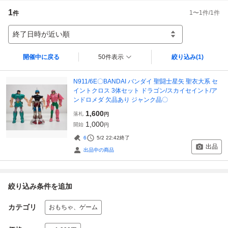
1
1
〜
1
件/
1
件
件
終了日時が近い順
開催中に戻る
50件表示
絞り込み
(1)
N911/6E〇BANDAI バンダイ 聖闘士星矢 聖衣大系 セ
イントクロス 3体セット ドラゴン/スカイセイント/ア
ンドロメダ 欠品あり ジャンク品〇
1,600
落札
円
1,000
開始
円
6
5/2 22:42
終了
出品
出品中の商品
絞り込み条件を追加
カテゴリ
おもちゃ、ゲーム