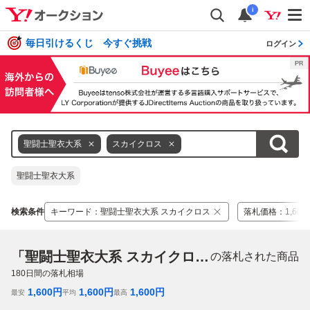
i
毎日引けるくじ 今すぐ挑戦
ログイン
聖闘士聖衣大系
スカイクロス
聖闘士聖衣大系
検索条件
キーワード
：
聖闘士聖衣大系 スカイクロス
落札価格
：
1,600
「聖闘士聖衣大系 スカイクロス」
の落札された商品
180
日間の落札相場
1,600
円
1,600
円
1,600
円
最安
平均
最高