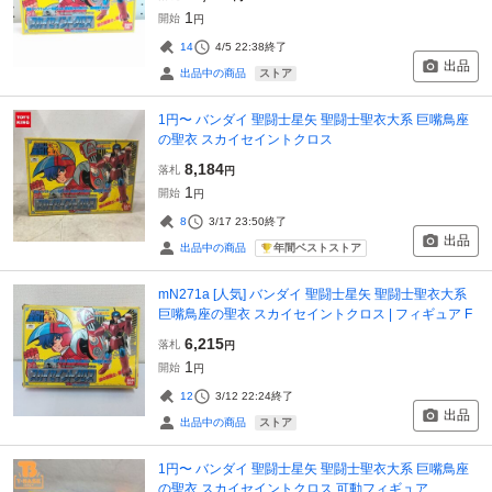
1
開始
円
14
4/5 22:38
終了
出品
ストア
出品中の商品
1円〜 バンダイ 聖闘士星矢 聖闘士聖衣大系 巨嘴鳥座
の聖衣 スカイセイントクロス
8,184
落札
円
1
開始
円
8
3/17 23:50
終了
出品
年間ベストストア
出品中の商品
mN271a [人気] バンダイ 聖闘士星矢 聖闘士聖衣大系
巨嘴鳥座の聖衣 スカイセイントクロス | フィギュア F
6,215
落札
円
1
開始
円
12
3/12 22:24
終了
出品
ストア
出品中の商品
1円〜 バンダイ 聖闘士星矢 聖闘士聖衣大系 巨嘴鳥座
の聖衣 スカイセイントクロス 可動フィギュア