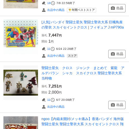
18
7/8 22:58
終了
出品
年間ベストストア
出品中の商品
[人気] バンダイ 聖闘士星矢 聖闘士聖衣大系 巨嘴鳥座
の聖衣 スカイセイントクロス | フィギュア J mP790a
7,447
落札
円
1
開始
円
11
6/24 22:28
終了
出品
ストア
出品中の商品
聖闘士星矢 クロス ジャンク まとめて 紫龍 ア
ルデバラン シャカ スカイクロス 聖闘士聖衣大系
当時物
7,251
落札
円
2,000
開始
円
11
6/7 20:08
終了
出品
出品中の商品
ngoo【内箱未開封/メッキ痛み】香港バンダイ 海外版
聖闘士星矢 聖闘士聖衣大系 スカイセイントクロス 翔