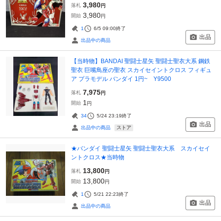
3,980
落札
円
3,980
開始
円
1
6/5 09:00
終了
出品
出品中の商品
【当時物】BANDAI 聖闘士星矢 聖闘士聖衣大系 鋼鉄
聖衣 巨嘴鳥座の聖衣 スカイセイントクロス フィギュ
ア プラモデル バンダイ 1円~ Y9500
7,975
落札
円
1
開始
円
34
5/24 23:19
終了
出品
ストア
出品中の商品
★バンダイ 聖闘士星矢 聖闘士聖衣大系 スカイセイ
ントクロス★当時物
13,800
落札
円
13,800
開始
円
1
5/21 22:23
終了
出品
出品中の商品