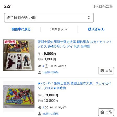
22
1
〜
22
件/
22
件
件
終了日時が近い順
開催中に戻る
50件表示
絞り込み
(1)
聖闘士星矢 聖闘士聖衣大系 鋼鉄聖衣 スカイセイント
送料無料
クロス BANDAI バンダイ 玩具 当時物
9,800
落札
円
9,800
開始
円
1
8/6 23:41
終了
出品
出品中の商品
★バンダイ 聖闘士星矢 聖闘士聖衣大系 スカイセイ
ントクロス★当時物
13,800
落札
円
13,800
開始
円
1
8/6 22:52
終了
出品
出品中の商品