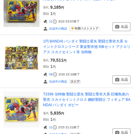
9,185
落札
円
1
開始
円
11
3/10 23:07
終了
出品
年間ベストストア
出品中の商品
1円 BANDAI バンダイ 聖闘士星矢 聖闘士聖衣大系 セ
イントクロスシリーズ 黄金聖衣他 9体セット アクエリ
アス スカイセイント等 当時物
70,511
落札
円
1
開始
円
58
2/16 22:10
終了
出品
ストア
出品中の商品
T3398 当時物 聖闘士星矢 聖闘士聖衣大系 巨嘴鳥座の
聖衣 スカイセイントクロス 鋼鉄聖闘士 フィギュア BA
NDAI バンダイ ポピー
5,835
落札
円
1
開始
円
11
2/15 21:21
終了
出品