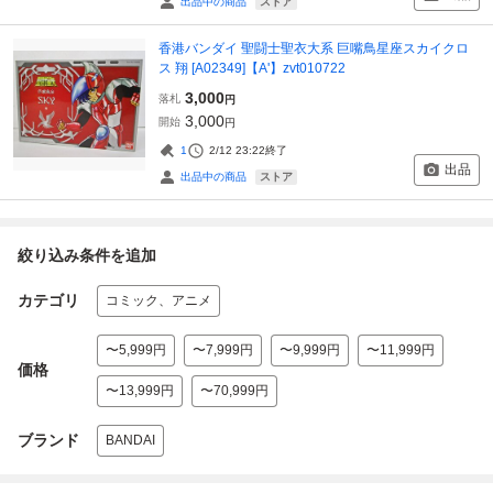
ストア
出品中の商品
香港バンダイ 聖闘士聖衣大系 巨嘴鳥星座スカイクロ
ス 翔 [A02349]【A'】zvt010722
3,000
落札
円
3,000
開始
円
1
2/12 23:22
終了
出品
ストア
出品中の商品
絞り込み条件を追加
カテゴリ
コミック、アニメ
〜5,999円
〜7,999円
〜9,999円
〜11,999円
価格
〜13,999円
〜70,999円
ブランド
BANDAI