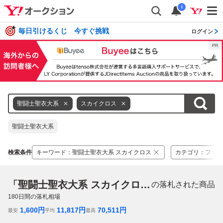
i
毎日引けるくじ 今すぐ挑戦
ログイン
聖闘士聖衣大系
スカイクロス
聖闘士聖衣大系
検索条件
キーワード
：
聖闘士聖衣大系 スカイクロス
カテゴリ
：
フィギ
「聖闘士聖衣大系 スカイクロス」
の落札された商品
180
日間の落札相場
1,600
円
11,817
円
70,511
円
最安
平均
最高