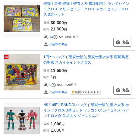
聖闘士星矢 聖闘士聖衣大系 鋼鉄聖闘士 ランドセイン
トクロス マリンセイントクロス スカイセイントクロ
ス 3点セット
30,300
落札
円
21,800
開始
円
14
5/6 13:09
終了
出品
出品中の商品
1円〜 バンダイ 聖闘士星矢 聖闘士聖衣大系 巨嘴鳥座
の聖衣 スカイセイントクロス
11,550
落札
円
1
開始
円
9
5/3 22:28
終了
出品
年間ベストストア
出品中の商品
N911/6E〇BANDAI バンダイ 聖闘士星矢 聖衣大系 セ
イントクロス 3体セット ドラゴン/スカイセイント/ア
ンドロメダ 欠品あり ジャンク品〇
1,600
落札
円
1,000
開始
円