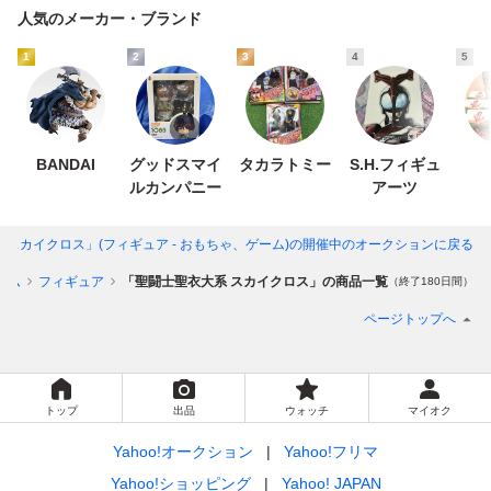
人気のメーカー・ブランド
1
2
3
4
5
BANDAI
グッドスマイ
タカラトミー
S.H.フィギュ
ルカンパニー
アーツ
 スカイクロス」(フィギュア - おもちゃ、ゲーム)
の開催中のオークションに戻る
ーム
フィギュア
「聖闘士聖衣大系 スカイクロス」の商品一覧
（終了180日間）
ページトップへ
トップ
出品
ウォッチ
マイオク
Yahoo!オークション
Yahoo!フリマ
Yahoo!ショッピング
Yahoo! JAPAN