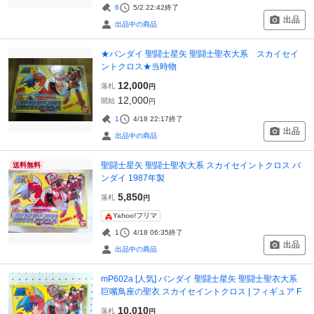
6
5/2 22:42
終了
出品
出品中の商品
★バンダイ 聖闘士星矢 聖闘士聖衣大系 スカイセイ
ントクロス★当時物
12,000
落札
円
12,000
開始
円
1
4/18 22:17
終了
出品
出品中の商品
聖闘士星矢 聖闘士聖衣大系 スカイセイントクロス バ
送料無料
ンダイ 1987年製
5,850
落札
円
Yahoo!フリマ
1
4/18 06:35
終了
出品
出品中の商品
mP602a [人気] バンダイ 聖闘士星矢 聖闘士聖衣大系
巨嘴鳥座の聖衣 スカイセイントクロス | フィギュア F
10,010
落札
円