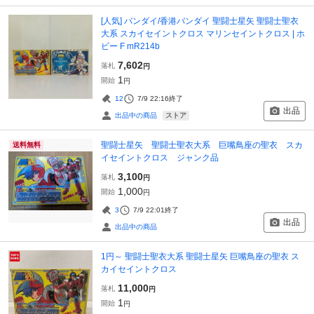
[人気] バンダイ/香港バンダイ 聖闘士星矢 聖闘士聖衣
大系 スカイセイントクロス マリンセイントクロス | ホ
ビー F mR214b
7,602
落札
円
1
開始
円
12
7/9 22:16
終了
出品
ストア
出品中の商品
聖闘士星矢 聖闘士聖衣大系 巨嘴鳥座の聖衣 スカ
送料無料
イセイントクロス ジャンク品
3,100
落札
円
1,000
開始
円
3
7/9 22:01
終了
出品
出品中の商品
1円～ 聖闘士聖衣大系 聖闘士星矢 巨嘴鳥座の聖衣 ス
カイセイントクロス
11,000
落札
円
1
開始
円