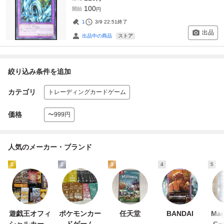
100
開始
円
1
3/9 22:51
終了
出品
ストア
出品中の商品
絞り込み条件を追加
カテゴリ
トレーディングカードゲーム
価格
〜999円
人気のメーカー・ブランド
1
2
3
4
5
遊戯王オフィ
ポケモンカー
任天堂
BANDAI
Mag
シャルカード
ドゲーム
Ga