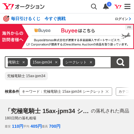
i
毎日引けるくじ 今すぐ挑戦
ログイン
究極竜騎士
15ax-jpm34
シークレット
究極竜騎士 15ax-jpm34
検索条件
キーワード
：
究極竜騎士 15ax-jpm34 シークレット
カテゴリ
「究極竜騎士 15ax-jpm34 シークレット」
の落札された商品
180
日間の落札相場
110
円
405
円
700
円
最安
平均
最高