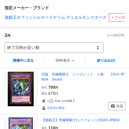
指定メーカー・ブランド
遊戯王オフィシャルカードゲーム デュエルモンスターズ
＋フォロー
2
1
〜
2
件/
2
件
件
終了日時が近い順
開催中に戻る
50件表示
絞り込み
(2)
日版 究極竜騎士 シークレット １枚 15AX-JP
M34 Secret
700
落札
円
670
開始
円
1
5/31 14:05
終了
出品
出品中の商品
【遊戯王】究極竜騎士(シークレット)15AX-JPM34
110
落札
円