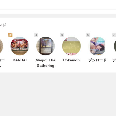
ンド
3
4
5
6
7
カー
BANDAI
Magic: The
Pokemon
ブシロード
デ
ム
Gathering