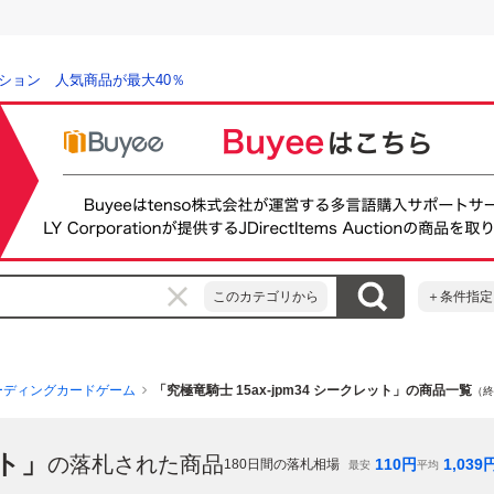
ション 人気商品が最大40％
このカテゴリから
＋条件指定
ーディングカードゲーム
「究極竜騎士 15ax-jpm34 シークレット」の商品一覧
（終
ット」
の落札された商品
110
円
1,039
180
日間の落札相場
最安
平均