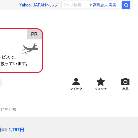
Yahoo! JAPAN
ヘルプ
高島忠夫 寿美花代さん死去
マイオク
ウォッチ
出品
了180日間）
円
1,797
円
最高