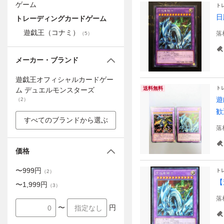
ゲーム
ト
日
トレーディングカードゲーム
遊戯王（コナミ）
落
（
5
）
メーカー・ブランド
遊戯王オフィシャルカードゲー
ト
送料無料
ム デュエルモンスターズ
遊
（
2
）
歓
すべてのブランドから選ぶ
落
価格
〜
999
円
ト
（
2
）
【
〜
1,999
円
（
3
）
落
〜
円