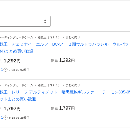
レーディングカードゲーム
遊戯王（コナミ）
まとめ売り
戯王 ヂェミナイ・エルフ BC-34 ２期ウルトラパラレル ウルパラ シ
34)まとめ買い歓迎
1,292
1,292
円
札
円
開始
1
7/28 00:03
終了
レーディングカードゲーム
遊戯王（コナミ）
まとめ売り
戯王 レリーフ アルティメット 暗黒魔族ギルファー・デーモン305-053 
ットまとめ買い歓迎
1,797
1,797
円
札
円
開始
1
6/18 06:25
終了