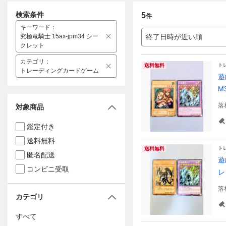
検索条件
5
件
キーワード
：
究極竜騎士 15ax-jpm34 シー
終了日時が近い順
クレット
カテゴリ
：
ト
送料無料
トレーディングカードゲーム
遊
M
落
対象商品
鑑定付き
送料無料
ト
送料無料
匿名配送
遊
コンビニ受取
レ
落
カテゴリ
すべて