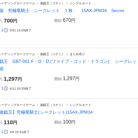
レーディングカードゲーム
遊戯王（コナミ）
シングルカード
版 究極竜騎士 シークレット １枚 15AX-JPM34 Secret
700
670
円
札
円
開始
1
5/31 14:05
終了
レーディングカードゲーム
遊戯王（コナミ）
まとめ売り
戯王 GB7-001 F・G・D (ファイブ・ゴッド・ドラゴン) シークレット
迎
1,297
1,297
円
札
円
開始
1
4/11 20:35
終了
レーディングカードゲーム
遊戯王（コナミ）
シングルカード
遊戯王】究極竜騎士(シークレット)15AX-JPM34
110
100
円
札
円
開始
1
3/9 22:51
終了