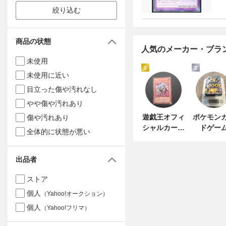
絞り込む
商品の状態
人気のメーカー・ブラ
未使用
1
2
未使用に近い
目立った傷や汚れなし
やや傷や汚れあり
遊戯王オフィ
ポケモン
傷や汚れあり
シャルカード
ドゲー
全体的に状態が悪い
ゲーム デュエ
ルモンスター
出品者
ズ
ストア
個人
（Yahoo!オークション）
個人
（Yahoo!フリマ）