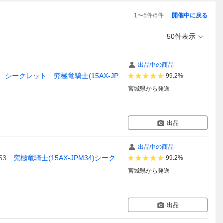
1
〜
5
件/
5
件
開催中に戻る
50件表示
出品中の商品
ークレット 究極竜騎士(15AX-JP
99.2%
宮城県
から発送
出品
出品中の商品
究極竜騎士(15AX-JPM34)シーク
99.2%
宮城県
から発送
出品