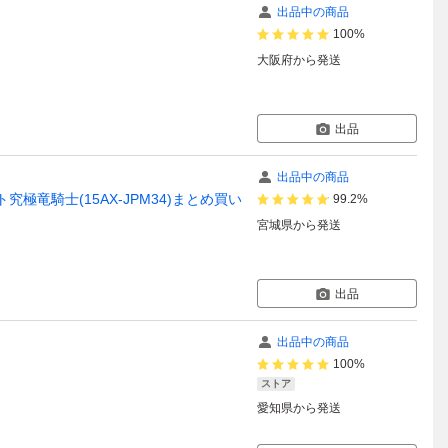
出品中の商品
100%
大阪府
から発送
出品
出品中の商品
究極竜騎士(15AX-JPM34)まとめ買い
99.2%
宮城県
から発送
出品
出品中の商品
100%
ストア
愛知県
から発送