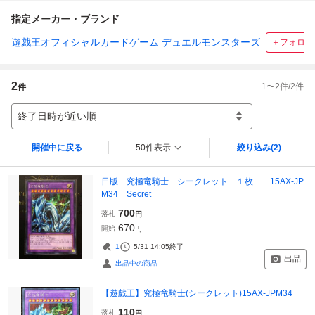
指定メーカー・ブランド
遊戯王オフィシャルカードゲーム デュエルモンスターズ
＋フォロー
2
1
〜
2
件/
2
件
件
終了日時が近い順
開催中に戻る
50件表示
絞り込み
(2)
日版 究極竜騎士 シークレット １枚 15AX-JP
M34 Secret
700
落札
円
670
開始
円
1
5/31 14:05
終了
出品
出品中の商品
【遊戯王】究極竜騎士(シークレット)15AX-JPM34
110
落札
円