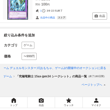
100
開始
円
1
3/9 22:51
終了
出品
ストア
出品中の商品
絞り込み条件を追加
カテゴリ
ゲーム
価格
〜999円
フィシャルカードゲーム デュエルモンスターズ(おもちゃ、ゲーム)
の開催中のオークションに戻る
ゃ、ゲーム
「究極竜騎士 15ax-jpm34 シークレット」の商品一覧
（終了180日間）
ページトップへ
トップ
出品
ウォッチ
マイオク