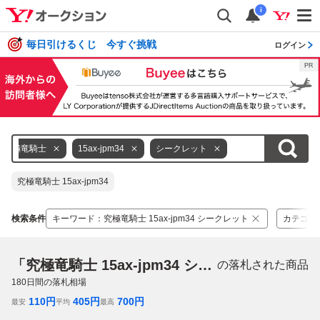
i
毎日引けるくじ 今すぐ挑戦
ログイン
究極竜騎士
15ax-jpm34
シークレット
究極竜騎士 15ax-jpm34
検索条件
キーワード
：
究極竜騎士 15ax-jpm34 シークレット
カテゴリ
「究極竜騎士 15ax-jpm34 シークレット」
の落札された商品
180
日間の落札相場
110
円
405
円
700
円
最安
平均
最高