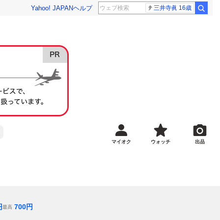
Yahoo! JAPAN
ヘルプ
三井寺眞 16歳
マイオク
ウォッチ
出品
円
700
円
最高