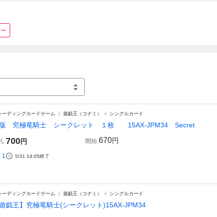
ロー
レーディングカードゲーム
遊戯王（コナミ）
シングルカード
版 究極竜騎士 シークレット １枚 15AX-JPM34 Secret
700
670
円
札
円
開始
1
5/31 14:05
終了
レーディングカードゲーム
遊戯王（コナミ）
シングルカード
遊戯王】究極竜騎士(シークレット)15AX-JPM34