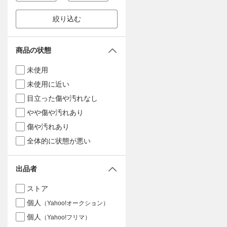
絞り込む
商品の状態
未使用
未使用に近い
目立った傷や汚れなし
やや傷や汚れあり
傷や汚れあり
全体的に状態が悪い
出品者
ストア
個人
（Yahoo!オークション）
個人
（Yahoo!フリマ）