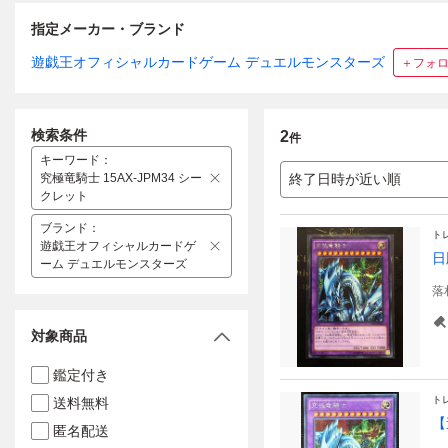
指定メーカー・ブランド
遊戯王オフィシャルカードゲーム デュエルモンスターズ
＋フォ
検索条件
2
件
キーワード
：
究極竜騎士 15AX-JPM34 シー
終了日時が近い順
クレット
ブランド
：
ト
遊戯王オフィシャルカードゲ
日
ーム デュエルモンスターズ
落
対象商品
鑑定付き
ト
送料無料
【
匿名配送