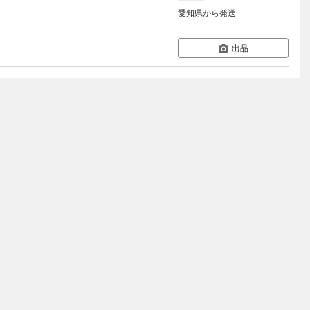
愛知県
から発送
出品