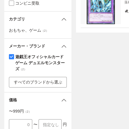
落
コンビニ受取
カテゴリ
おもちゃ、ゲーム
（
2
）
メーカー・ブランド
遊戯王オフィシャルカード
ゲーム デュエルモンスター
ズ
（
2
）
すべてのブランドから選ぶ
価格
〜
999
円
（
2
）
〜
円