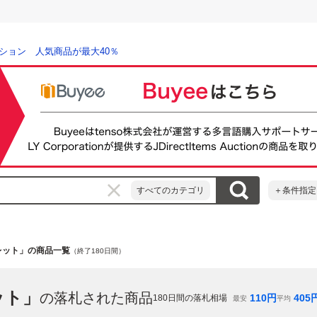
ション 人気商品が最大40％
すべてのカテゴリ
＋条件指定
ークレット」の商品一覧
（終了180日間）
ット」
の落札された商品
110
円
405
180
日間の落札相場
最安
平均