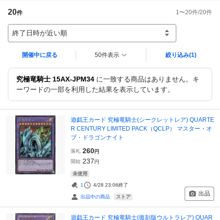
20
1
〜
20
件/
20
件
件
終了日時が近い順
開催中に戻る
50件表示
絞り込み
(1)
究極竜騎士 15AX-JPM34
に一致する商品はありません。キ
ーワードの一部を利用した結果を表示しています。
遊戯王カード 究極竜騎士(シークレットレア) QUARTE
R CENTURY LIMITED PACK（QCLP） マスター・オ
ブ・ドラゴンナイト
260
落札
円
237
開始
円
未使用
1
4/28 23:06
終了
出品
ストア
出品中の商品
遊戯王カード 究極竜騎士(復刻版ウルトラレア) QUAR