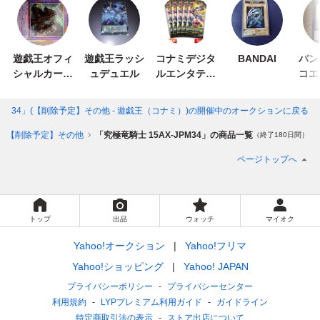
遊戯王オフィ
遊戯王ラッシ
コナミデジタ
BANDAI
バン
シャルカード
ュデュエル
ルエンタテイ
コエ
ゲーム デュエ
ンメント
イ
ルモンスター
JPM34」(【削除予定】その他 - 遊戯王（コナミ）)
の開催中のオークションに戻る
ズ
【削除予定】その他
「究極竜騎士 15AX-JPM34」の商品一覧
（終了180日間）
ページトップへ
トップ
出品
ウォッチ
マイオク
Yahoo!オークション
Yahoo!フリマ
Yahoo!ショッピング
Yahoo! JAPAN
プライバシーポリシー
プライバシーセンター
利用規約
LYPプレミアム利用ガイド
ガイドライン
特定商取引法の表示
ストア出店について