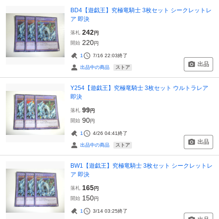
BD4【遊戯王】究極竜騎士 3枚セット シークレットレ
ア 即決
242
落札
円
220
開始
円
1
7/16 22:03
終了
出品
ストア
出品中の商品
Y254【遊戯王】究極竜騎士 3枚セット ウルトラレア
即決
99
落札
円
90
開始
円
1
4/26 04:41
終了
出品
ストア
出品中の商品
BW1【遊戯王】究極竜騎士 3枚セット シークレットレ
ア 即決
165
落札
円
150
開始
円
1
3/14 03:25
終了