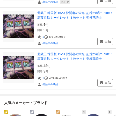
出品
ストア
出品中の商品
遊戯王 韓国版 15AX 決闘者の栄光 -記憶の断片- side：
武藤遊戯 シークレット ３枚セット 究極竜騎士
9
落札
円
9
開始
円
1
6/1 22:09
終了
出品
出品中の商品
遊戯王 韓国版 15AX 決闘者の栄光 -記憶の断片- side：
武藤遊戯 シークレット ３枚セット 究極竜騎士
49
落札
円
9
開始
円
1
4/26 04:40
終了
出品
出品中の商品
人気のメーカー・ブランド
1
2
3
4
5