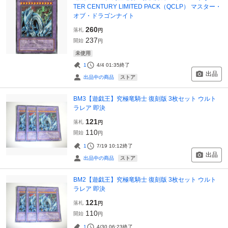
TER CENTURY LIMITED PACK（QCLP） マスター・
オブ・ドラゴンナイト
260
落札
円
237
開始
円
未使用
1
4/4 01:35
終了
出品
ストア
出品中の商品
BM3【遊戯王】究極竜騎士 復刻版 3枚セット ウルト
ラレア 即決
121
落札
円
110
開始
円
1
7/19 10:12
終了
出品
ストア
出品中の商品
BM2【遊戯王】究極竜騎士 復刻版 3枚セット ウルト
ラレア 即決
121
落札
円
110
開始
円
1
4/30 06:23
終了