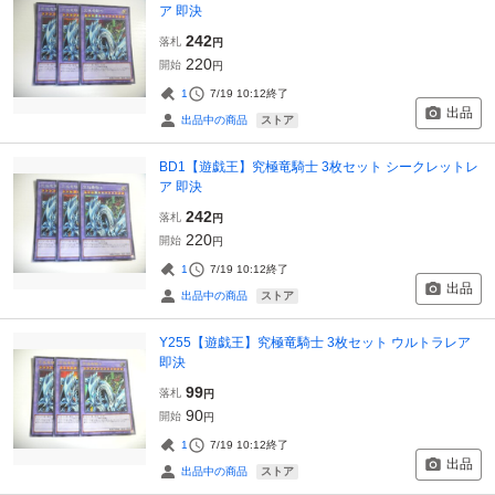
ア 即決
242
落札
円
220
開始
円
1
7/19 10:12
終了
出品
ストア
出品中の商品
BD1【遊戯王】究極竜騎士 3枚セット シークレットレ
ア 即決
242
落札
円
220
開始
円
1
7/19 10:12
終了
出品
ストア
出品中の商品
Y255【遊戯王】究極竜騎士 3枚セット ウルトラレア
即決
99
落札
円
90
開始
円
1
7/19 10:12
終了
出品
ストア
出品中の商品