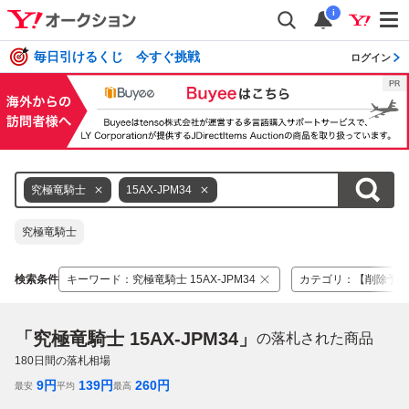
i
毎日引けるくじ 今すぐ挑戦
ログイン
究極竜騎士
15AX-JPM34
究極竜騎士
検索条件
キーワード
：
究極竜騎士 15AX-JPM34
カテゴリ
：
【削除予定
「究極竜騎士 15AX-JPM34」
の落札された商品
180
日間の落札相場
9
円
139
円
260
円
最安
平均
最高