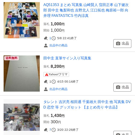
AQ51353 まとめ 写真集 山崎賢人 窪田正孝 山下健次
郎 田中圭 亀梨和也 吉野北人 江口拓也 梅原裕一郎 向
井理 FANTASTICS 竹内涼真
1,000
落札
円
1,000
開始
円
1
5/8 22:41
終了
出品
出品中の商品
田中圭 直筆サイン入り写真集
送料無料
8,200
落札
円
Yahoo!フリマ
1
4/15 00:14
終了
出品
出品中の商品
タレント 吉沢亮 桜田通 千葉雄大 田中圭 他 写真集 DV
D 恋空 等 グッズセット 【まとめ売り 中古品】
1,430
落札
円
300
開始
円
7
3/20 22:26
終了