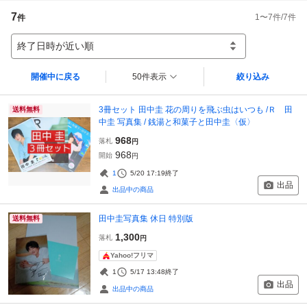
7
1
〜
7
件/
7
件
件
終了日時が近い順
開催中に戻る
50件表示
絞り込み
3冊セット 田中圭 花の周りを飛ぶ虫はいつも /Ｒ 田
送料無料
中圭 写真集 / 銭湯と和菓子と田中圭〈仮〉
968
落札
円
968
開始
円
1
5/20 17:19
終了
出品
出品中の商品
田中圭写真集 休日 特別版
送料無料
1,300
落札
円
Yahoo!フリマ
1
5/17 13:48
終了
出品
出品中の商品