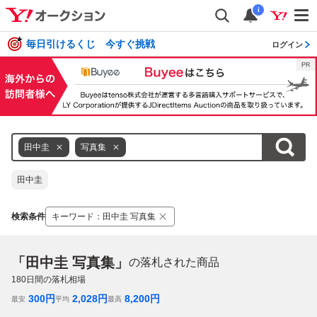
i
毎日引けるくじ 今すぐ挑戦
ログイン
田中圭
写真集
田中圭
検索条件
キーワード
：
田中圭 写真集
「田中圭 写真集」
の落札された商品
180
日間の落札相場
300
円
2,028
円
8,200
円
最安
平均
最高