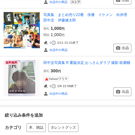
出品
ストア
出品中の商品
写真集 まとめ売り22冊 俳優 イケメン 向井理
田中圭 伊藤健太郎
1,000
落札
円
1,000
開始
円
1
2/11 21:21
終了
出品
出品中の商品
田中圭写真集 R 重版決定 おっさんずラブ 撮影:前康輔
送料無料
300
落札
円
Yahoo!フリマ
1
2/8 22:58
終了
出品
出品中の商品
絞り込み条件を追加
カテゴリ
本、雑誌
タレントグッズ