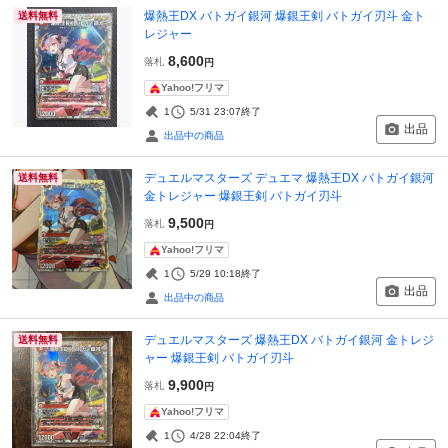
爆熱王DX バトガイ銀河 爆銀王剣 バトガイ刃斗 金ト
送料無料
レジャー
8,600
落札
円
Yahoo!フリマ
1
5/31 23:07
終了
出品
出品中の商品
デュエルマスターズ デュエマ 爆熱王DX バトガイ銀河
送料無料
金トレジャー 爆銀王剣 バトガイ刃斗
9,500
落札
円
Yahoo!フリマ
1
5/29 10:18
終了
出品
出品中の商品
デュエルマスターズ 爆熱王DX バトガイ銀河 金トレジ
送料無料
ャー 爆銀王剣 バトガイ刃斗
9,900
落札
円
Yahoo!フリマ
1
4/28 22:04
終了