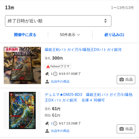
13
1
〜
13
件/
13
件
件
終了日時が近い順
開催中に戻る
50件表示
絞り込み
(1)
爆銀王剣バトガイ刃斗/爆熱王DXバトガイ銀河
送料無料
300
落札
円
Yahoo!フリマ
1
6/19 07:00
終了
出品
出品中の商品
デュエマ★DM25-BD3 爆銀王剣 バトガイ刃斗/爆熱
王DX バトガイ銀河 在庫４ 同梱可
61
落札
円
61
開始
円
1
6/17 23:26
終了
出品
出品中の商品