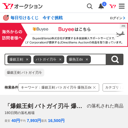
i
毎日引けるくじ 今すぐ挑戦
ログイン
爆銀王剣
バトガイ刃斗
爆熱王dx
爆銀王剣 バトガイ刃斗
検索条件
キーワード
：
爆銀王剣 バトガイ刃斗 爆熱王dx
カテゴリ
：
お
「爆銀王剣 バトガイ刃斗 爆熱王dx」
の落札された商品
180
日間の落札相場
40
円
7,993
円
16,500
円
最安
平均
最高