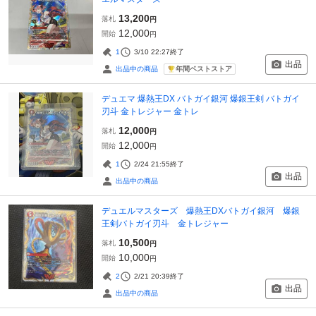
13,200
落札
円
12,000
開始
円
1
3/10 22:27
終了
出品
年間ベストストア
出品中の商品
デュエマ 爆熱王DX バトガイ銀河 爆銀王剣 バトガイ
刃斗 金トレジャー 金トレ
12,000
落札
円
12,000
開始
円
1
2/24 21:55
終了
出品
出品中の商品
デュエルマスターズ 爆熱王DXバトガイ銀河 爆銀
王剣バトガイ刃斗 金トレジャー
10,500
落札
円
10,000
開始
円
2
2/21 20:39
終了
出品
出品中の商品