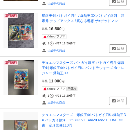
出品
出品中の商品
爆銀王剣 バトガイ刃斗 / 爆熱王DX バトガイ銀河 邪
送料無料
帝斧 デッドアックス / 真なる邪悪 ザ=デッドマン
16,500
落札
円
Yahoo!フリマ
1
4/27 19:50
終了
出品
出品中の商品
デュエルマスターズ バトガイ銀河 バトガイ刃斗 爆銀
送料無料
王剣 爆銀王剣バトガイ刃斗 パンドラウォーズ 金トレ
ジャー 爆熱王DX
11,000
落札
円
未使用
Yahoo!フリマ
1
4/23 13:29
終了
出品
出品中の商品
デュエルマスターズ 爆銀王剣 バトガイ刃斗/爆熱王D
X バトガイ銀河 25BD3 VIC 4a/20 4b/20 DM 中
古 定形郵便110円