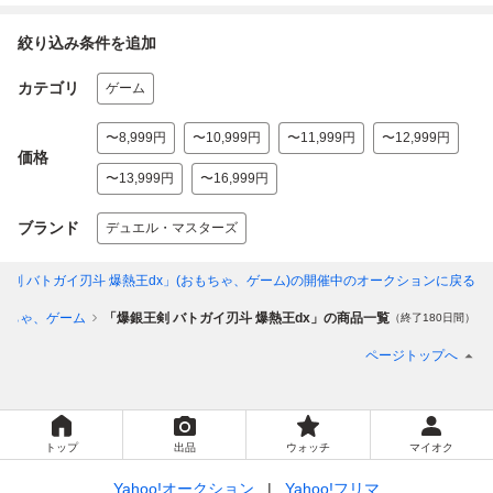
絞り込み条件を追加
カテゴリ
ゲーム
〜8,999円
〜10,999円
〜11,999円
〜12,999円
価格
〜13,999円
〜16,999円
ブランド
デュエル・マスターズ
王剣 バトガイ刃斗 爆熱王dx」(おもちゃ、ゲーム)
の開催中のオークションに戻る
もちゃ、ゲーム
「爆銀王剣 バトガイ刃斗 爆熱王dx」の商品一覧
（終了180日間）
ページトップへ
トップ
出品
ウォッチ
マイオク
Yahoo!オークション
Yahoo!フリマ