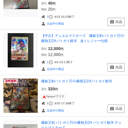
40
落札
円
20
開始
円
3
4/15 20:25
終了
出品
出品中の商品
【中古】デュエルマスターズ 爆銀王剣バトガイ刃斗/
爆熱王DXバトガイ銀河 金トレジャー仕様
12,000
落札
円
12,000
開始
円
1
4/4 23:17
終了
出品
出品中の商品
爆銀王剣バトガイ刃斗/爆熱王DXバトガイ銀河
送料無料
320
落札
円
Yahoo!フリマ
1
3/20 17:34
終了
出品
出品中の商品
爆銀王剣 バトガイ刃斗/爆熱王DX バトガイ銀河 デュ
エルマスターズ