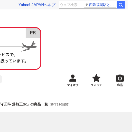
Yahoo! JAPAN
ヘルプ
西鉄福岡駅と薬院駅の構内で不適切音声
マイオク
ウォッチ
出品
ガイ刃斗 爆熱王dx」の商品一覧
（終了180日間）