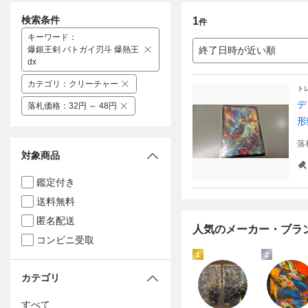
検索条件
1
件
キーワード
：
爆銀王剣 バトガイ刃斗 爆熱王
終了日時が近い順
dx
カテゴリ
：
クリーチャー
ト
デ
落札価格
：
32円 ～ 48円
形
落
対象商品
鑑定付き
送料無料
匿名配送
人気のメーカー・ブラ
コンビニ受取
1
2
カテゴリ
すべて