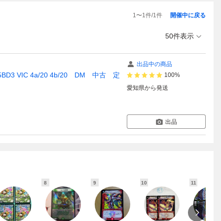
1
〜
1
件/
1
件
開催中に戻る
50件表示
出品中の商品
IC 4a/20 4b/20 DM 中古 定
100%
愛知県
から発送
出品
8
9
10
11