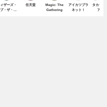
ィザーズ・
任天堂
Magic: The
アイカツプラ
タカラト
ブ・ザ・コ
Gathering
ネット！
アー
ースト