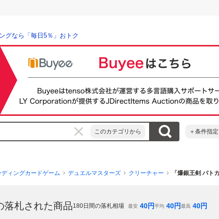
ングなら「毎日5％」おトク
このカテゴリから
＋条件指定
ーディングカードゲーム
デュエルマスターズ
クリーチャー
「爆銀王剣 バト
の落札された商品
40
円
40
円
40
円
180
日間の落札相場
最安
平均
最高