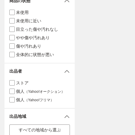
商品の状態
未使用
未使用に近い
目立った傷や汚れなし
やや傷や汚れあり
傷や汚れあり
全体的に状態が悪い
出品者
ストア
個人
（Yahoo!オークション）
個人
（Yahoo!フリマ）
出品地域
すべての地域から選ぶ