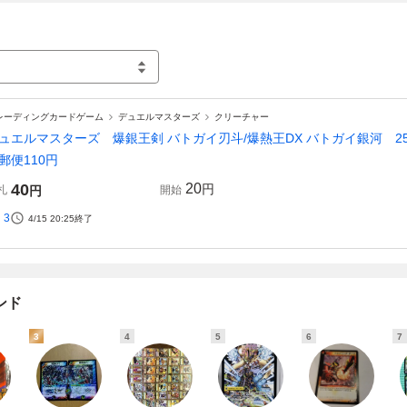
レーディングカードゲーム
デュエルマスターズ
クリーチャー
ュエルマスターズ 爆銀王剣 バトガイ刃斗/爆熱王DX バトガイ銀河 25BD3 V
郵便110円
40
20
円
札
円
開始
3
4/15 20:25
終了
ンド
3
4
5
6
7