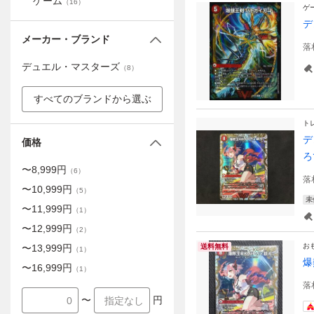
ゲーム
（
16
）
ゲ
デ
メーカー・ブランド
落
デュエル・マスターズ
（
8
）
すべてのブランドから選ぶ
ト
デ
価格
ろ
〜
8,999
円
（
6
）
落
〜
10,999
円
（
5
）
未
〜
11,999
円
（
1
）
〜
12,999
円
（
2
）
お
〜
13,999
円
送料無料
（
1
）
爆
〜
16,999
円
（
1
）
落
〜
円