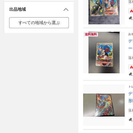
落
出品地域
すべての地域から選ぶ
お
送料無料
デ
ー
落
ト
デ
形
落