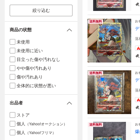
絞り込む
お
送料無料
デ
商品の状態
落
未使用
未使用に近い
目立った傷や汚れなし
やや傷や汚れあり
お
送料無料
傷や汚れあり
デ
全体的に状態が悪い
落
出品者
ストア
個人
（Yahoo!オークション）
お
送料無料
爆
個人
（Yahoo!フリマ）