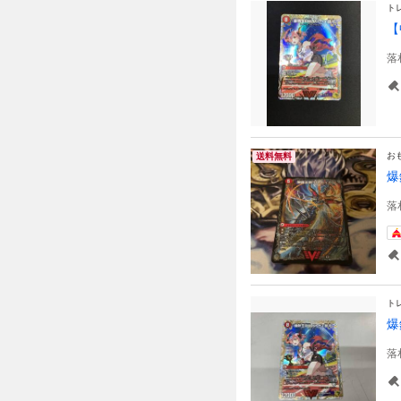
ト
【
落
お
送料無料
爆
落
ト
爆
落