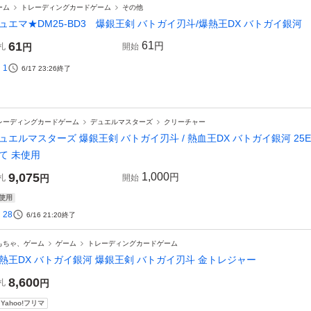
ーム
トレーディングカードゲーム
その他
ュエマ★DM25-BD3 爆銀王剣 バトガイ刃斗/爆熱王DX バトガイ銀河
61
61
円
札
円
開始
1
6/17 23:26
終了
レーディングカードゲーム
デュエルマスターズ
クリーチャー
ュエルマスターズ 爆銀王剣 バトガイ刃斗 / 熱血王DX バトガイ銀河 25EX4 V
て 未使用
9,075
1,000
円
札
円
開始
使用
28
6/16 21:20
終了
もちゃ、ゲーム
ゲーム
トレーディングカードゲーム
熱王DX バトガイ銀河 爆銀王剣 バトガイ刃斗 金トレジャー
8,600
札
円
Yahoo!フリマ