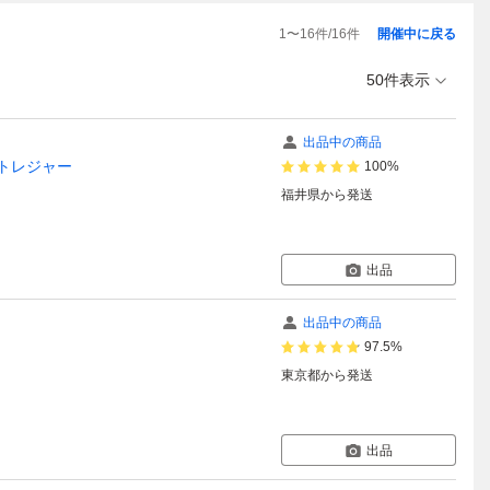
1
〜
16
件/
16
件
開催中に戻る
50件表示
出品中の商品
トレジャー
100%
福井県
から発送
出品
出品中の商品
97.5%
東京都
から発送
出品