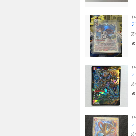
ト
デ
落
ト
デ
落
ト
デ
落