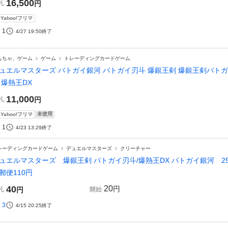
16,500
札
円
Yahoo!フリマ
1
4/27 19:50
終了
もちゃ、ゲーム
ゲーム
トレーディングカードゲーム
ュエルマスターズ バトガイ銀河 バトガイ刃斗 爆銀王剣 爆銀王剣バトガ
 爆熱王DX
11,000
札
円
未使用
Yahoo!フリマ
1
4/23 13:29
終了
レーディングカードゲーム
デュエルマスターズ
クリーチャー
ュエルマスターズ 爆銀王剣 バトガイ刃斗/爆熱王DX バトガイ銀河 25BD3 V
郵便110円
40
20
円
札
円
開始
3
4/15 20:25
終了