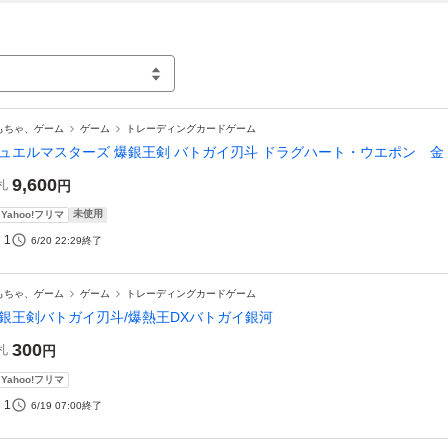
もちゃ、ゲーム
ゲーム
トレーディングカードゲーム
ュエルマスターズ 爆銀王剣 バトガイ刃斗 ドラグハート・ウエポン 金
9,600
札
円
未使用
Yahoo!フリマ
1
6/20 22:29
終了
もちゃ、ゲーム
ゲーム
トレーディングカードゲーム
銀王剣バトガイ刃斗/爆熱王DXバトガイ銀河
300
札
円
Yahoo!フリマ
1
6/19 07:00
終了