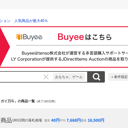
ション 人気商品が最大40％
おもちゃ、ゲーム
＋条件指定
トガイ刃斗」の商品一覧
（終了180日間）
た商品
40
円
7,668
円
16,500
円
180
日間の落札相場
最安
平均
最高