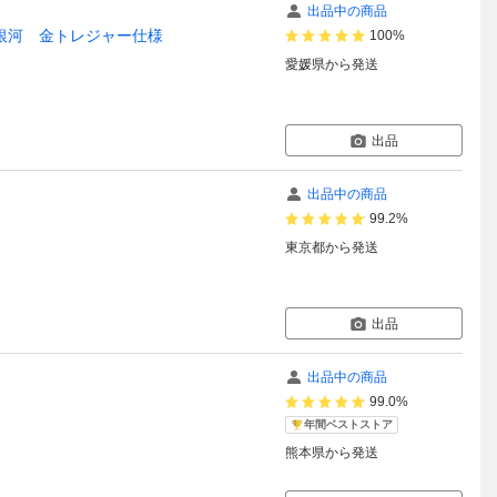
出品中の商品
銀河 金トレジャー仕様
100%
愛媛県
から発送
出品
出品中の商品
99.2%
東京都
から発送
出品
出品中の商品
99.0%
年間ベストストア
熊本県
から発送