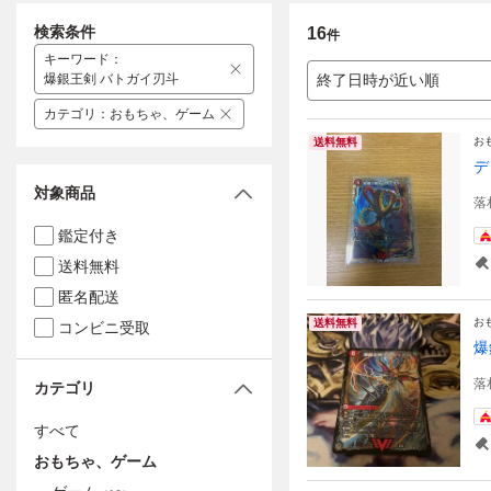
検索条件
16
件
キーワード
：
爆銀王剣 バトガイ刃斗
終了日時が近い順
カテゴリ
：
おもちゃ、ゲーム
お
送料無料
デ
対象商品
落
鑑定付き
送料無料
匿名配送
お
送料無料
コンビニ受取
爆
落
カテゴリ
すべて
おもちゃ、ゲーム