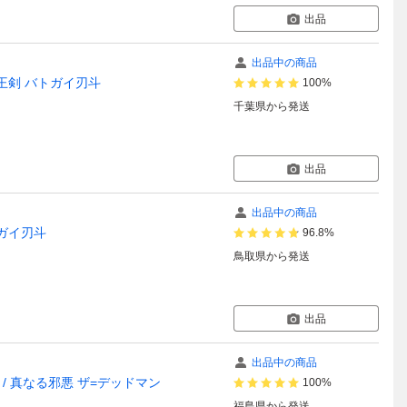
出品
出品中の商品
王剣 バトガイ刃斗
100%
千葉県
から発送
出品
出品中の商品
トガイ刃斗
96.8%
鳥取県
から発送
出品
出品中の商品
/ 真なる邪悪 ザ=デッドマン
100%
福島県
から発送