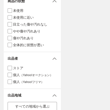
商品の状態
未使用
未使用に近い
目立った傷や汚れなし
やや傷や汚れあり
傷や汚れあり
全体的に状態が悪い
出品者
ストア
個人
（Yahoo!オークション）
個人
（Yahoo!フリマ）
出品地域
すべての地域から選ぶ