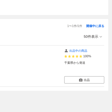
1
〜
1
件/
1
件
開催中に戻る
50件表示
出品中の商品
100%
千葉県
から発送
出品