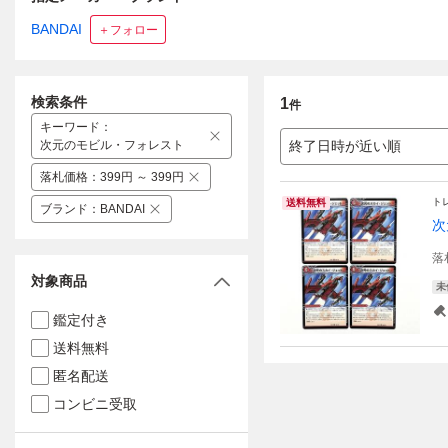
BANDAI
＋フォロー
検索条件
1
件
キーワード
：
次元のモビル・フォレスト
終了日時が近い順
落札価格
：
399円 ～ 399円
ト
送料無料
ブランド
：
BANDAI
次
落
対象商品
未
鑑定付き
送料無料
匿名配送
コンビニ受取