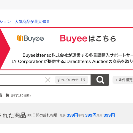
ション 人気商品が最大40％
すべてのカテゴリ
＋条件指定
品一覧
（終了180日間）
された商品
399
円
399
円
399
円
180
日間の落札相場
最安
平均
最高