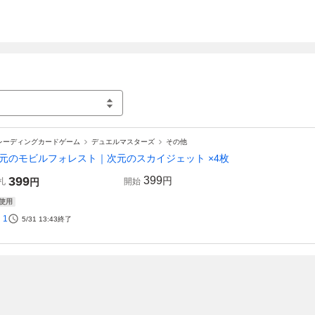
レーディングカードゲーム
デュエルマスターズ
その他
元のモビルフォレスト｜次元のスカイジェット ×4枚
399
399
円
札
円
開始
使用
1
5/31 13:43
終了