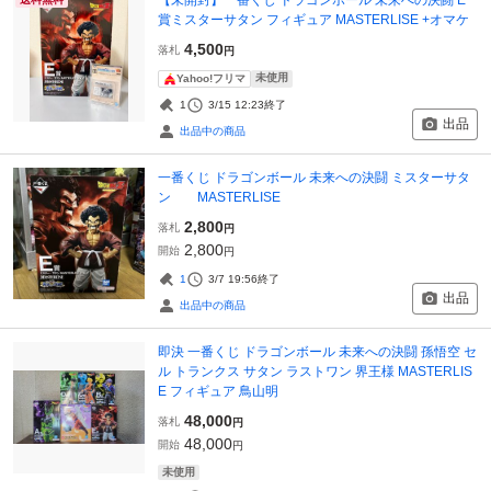
賞ミスターサタン フィギュア MASTERLISE +オマケ
4,500
落札
円
未使用
Yahoo!フリマ
1
3/15 12:23
終了
出品
出品中の商品
一番くじ ドラゴンボール 未来への決闘 ミスターサタ
ン MASTERLISE
2,800
落札
円
2,800
開始
円
1
3/7 19:56
終了
出品
出品中の商品
即決 一番くじ ドラゴンボール 未来への決闘 孫悟空 セ
ル トランクス サタン ラストワン 界王様 MASTERLIS
E フィギュア 鳥山明
48,000
落札
円
48,000
開始
円
未使用