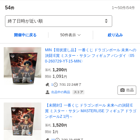
54
1
〜
50
件/
54
件
件
終了日時が近い順
開催中に戻る
50件表示
絞り込み
MIN【現状渡し品】一番くじ ドラゴンボール 未来への
決闘 E賞 ミスター・サタン フィギュア バンダイ〈05
0-260729-YT-15-MIN〉
1,200
落札
円
1,091
開始
円
1
7/31 22:24
終了
出品
ストア
出品中の商品
【未開封】一番くじ ドラゴンボール 未来への決闘 E
賞 ミスター・サタン MASTERLISE フィギュア ドラゴ
ンボールZ 1円～
1,520
落札
円
1
開始
円
10
7/30 23:45
終了