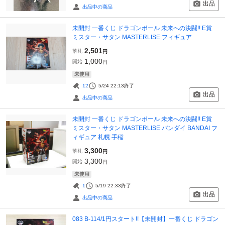
出品
出品中の商品
未開封 一番くじ ドラゴンボール 未来への決闘!! E賞
ミスター・サタン MASTERLISE フィギュア
2,501
落札
円
1,000
開始
円
未使用
12
5/24 22:13
終了
出品
出品中の商品
未開封 一番くじ ドラゴンボール 未来への決闘!! E賞
ミスター・サタン MASTERLISE バンダイ BANDAI フ
ィギュア 札幌 手稲
3,300
落札
円
3,300
開始
円
未使用
1
5/19 22:33
終了
出品
出品中の商品
083 B-114/1円スタート!!【未開封】一番くじ ドラゴン