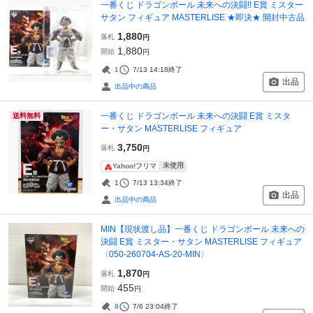
一番くじ ドラゴンボール 未来への決闘!! E賞 ミスター
サタン フィギュア MASTERLISE ★即決★ 開封中古品
1,880
落札
円
1,880
開始
円
1
7/13 14:18
終了
出品
出品中の商品
一番くじ ドラゴンボール 未来への決闘 E賞 ミスタ
送料無料
ー・サタン MASTERLISE フィギュア
3,750
落札
円
未使用
Yahoo!フリマ
1
7/13 13:34
終了
出品
出品中の商品
MIN【現状渡し品】一番くじ ドラゴンボール 未来への
決闘 E賞 ミスター・サタン MASTERLISE フィギュア
〈050-260704-AS-20-MIN〉
1,870
落札
円
455
開始
円
8
7/6 23:04
終了