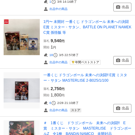
1
3/6 14:14
終了
出品
出品中の商品
1円〜 未開封 一番くじ ドラゴンボール 未来への決闘
E賞 ミスター・サタン、BATTLE ON PLANET NAMEK
C賞 孫悟飯 等
9,540
落札
円
1
開始
円
18
3/5 22:57
終了
出品
年間ベストストア
出品中の商品
一番くじ ドラゴンボール 未来への決闘!! E賞 ミスタ
ー・サタン MASTERLISE 2-B025/1/100
2,750
落札
円
1,800
開始
円
6
2/28 21:10
終了
出品
ストア
出品中の商品
＃ 1番くじ ドラゴンボール 未来への決闘!! E
賞 ミスター・サタン MASTERLISE ドラゴンボー
ルZ 全1種 BANDAI NAMCO 未開封品