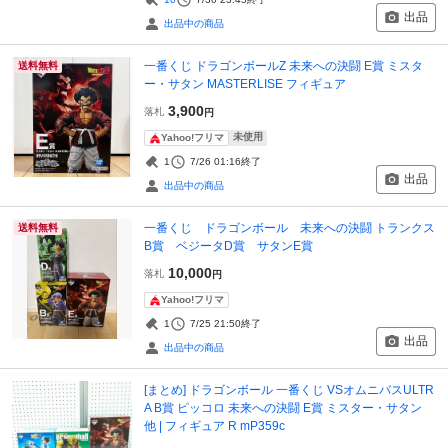
出品
出品中の商品
一番くじ ドラゴンボールZ 未来への決闘 E賞 ミスタ
送料無料
ー・サタン MASTERLISE フィギュア
3,900
落札
円
未使用
Yahoo!フリマ
1
7/26 01:16
終了
出品
出品中の商品
一番くじ ドラゴンボール 未来への決闘 トランクス
送料無料
B賞 ベジータD賞 サタンE賞
10,000
落札
円
Yahoo!フリマ
1
7/25 21:50
終了
出品
出品中の商品
[まとめ] ドラゴンボール 一番くじ VSオムニバスULTR
A B賞 ピッコロ 未来への決闘 E賞 ミスター・サタン
他 | フィギュア R mP359c