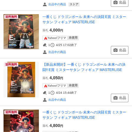
出品
ストア
出品中の商品
一番くじ ドラゴンボール 未来への決闘 E賞 ミスター
送料無料
サタン フィギュア MASTERLISE
4,000
落札
円
未使用
Yahoo!フリマ
1
4/25 17:02
終了
出品
出品中の商品
【新品未開封】一番くじ ドラゴンボール 未来への決
送料無料
闘!! E賞 ミスターサタン フィギュア MASTERLISE
4,050
落札
円
未使用
Yahoo!フリマ
1
4/24 15:44
終了
出品
出品中の商品
一番くじ ドラゴンボール 未来への決闘 E賞 ミスター
送料無料
サタン フィギュア MASTERLISE
4,800
落札
円