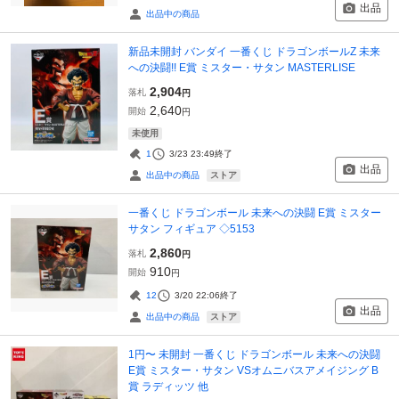
出品
出品中の商品
新品未開封 バンダイ 一番くじ ドラゴンボールZ 未来
への決闘!! E賞 ミスター・サタン MASTERLISE
2,904
落札
円
2,640
開始
円
未使用
1
3/23 23:49
終了
出品
ストア
出品中の商品
一番くじ ドラゴンボール 未来への決闘 E賞 ミスター
サタン フィギュア ◇5153
2,860
落札
円
910
開始
円
12
3/20 22:06
終了
出品
ストア
出品中の商品
1円〜 未開封 一番くじ ドラゴンボール 未来への決闘
E賞 ミスター・サタン VSオムニバスアメイジング B
賞 ラディッツ 他