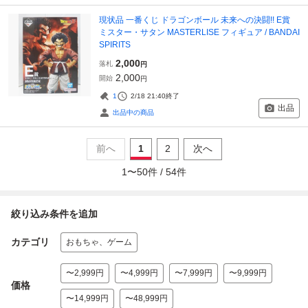
現状品 一番くじ ドラゴンボール 未来への決闘!! E賞
ミスター・サタン MASTERLISE フィギュア / BANDAI
SPIRITS
2,000
落札
円
2,000
開始
円
1
2/18 21:40
終了
出品
出品中の商品
前へ
1
2
次へ
1
〜
50
件 /
54
件
絞り込み条件を追加
カテゴリ
おもちゃ、ゲーム
〜2,999円
〜4,999円
〜7,999円
〜9,999円
価格
〜14,999円
〜48,999円