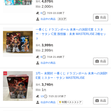
4,070
落札
円
2,000
開始
円
6
7/23 22:22
終了
出品
ストア
出品中の商品
一番くじ ドラゴンボール 未来への決闘 E賞 ミスタ
ー・サタン C賞 孫悟飯：未来 MASTERLISE 2種セッ
ト
3,999
落札
円
2,999
開始
円
9
7/18 21:46
終了
出品
出品中の商品
1円～ 未開封 一番くじ ドラゴンボール 未来への決闘!!
E賞 ミスター・サタン MASTERLISE
3,740
落札
円
1
開始
円
13
7/15 22:37
終了
出品
年間ベストストア
出品中の商品