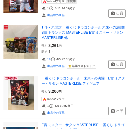
未使用
Yahoo!フリマ
1
4/11 14:39
終了
出品
出品中の商品
1円〜 未開封 一番くじ ドラゴンボール 未来への決闘!!
B賞 トランクス MASTERLISE E賞 ミスター・サタン
MASTERLISE 他
8,261
落札
円
1
開始
円
16
4/5 22:36
終了
出品
年間ベストストア
出品中の商品
一番くじ ドラゴンボール 未来への決闘 E賞 ミスタ
送料無料
ー・サタン MASTERLISE フィギュア
3,200
落札
円
Yahoo!フリマ
1
4/5 19:02
終了
出品
出品中の商品
E賞 ミスター・サタン MASTERLISE 一番くじ ドラゴ