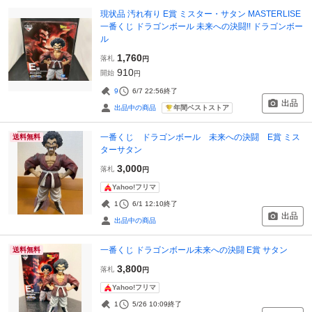
現状品 汚れ有り E賞 ミスター・サタン MASTERLISE
一番くじ ドラゴンボール 未来への決闘!! ドラゴンボー
ル
1,760
落札
円
910
開始
円
9
6/7 22:56
終了
出品
年間ベストストア
出品中の商品
一番くじ ドラゴンボール 未来への決闘 E賞 ミス
送料無料
ターサタン
3,000
落札
円
Yahoo!フリマ
1
6/1 12:10
終了
出品
出品中の商品
一番くじ ドラゴンボール未来への決闘 E賞 サタン
送料無料
3,800
落札
円
Yahoo!フリマ
1
5/26 10:09
終了