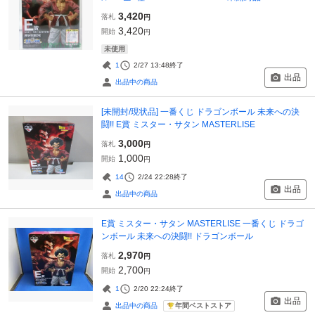
3,420
落札
円
3,420
開始
円
未使用
1
2/27 13:48
終了
出品
出品中の商品
[未開封/現状品] 一番くじ ドラゴンボール 未来への決
闘!! E賞 ミスター・サタン MASTERLISE
3,000
落札
円
1,000
開始
円
14
2/24 22:28
終了
出品
出品中の商品
E賞 ミスター・サタン MASTERLISE 一番くじ ドラゴ
ンボール 未来への決闘!! ドラゴンボール
2,970
落札
円
2,700
開始
円
1
2/20 22:24
終了
出品
年間ベストストア
出品中の商品