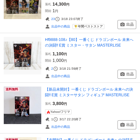
14,300
落札
円
1
開始
円
23
3/18 23:07
終了
出品
年間ベストストア
出品中の商品
Hf9888-108♪【80】一番くじ ドラゴンボール 未来へ
の決闘!! E賞 ミスター・サタン MASTERLISE
1,100
落札
円
1,000
開始
円
2
3/18 21:59
終了
出品
出品中の商品
【新品未開封】一番くじ ドラゴンボール 未来への決
送料無料
闘!! E賞 ミスターサタン フィギュア MASTERLISE
3,800
落札
円
Yahoo!フリマ
1
3/17 22:20
終了
出品
出品中の商品
【未開封】一番くじ ドラゴンボール 未来への決闘 E
送料無料