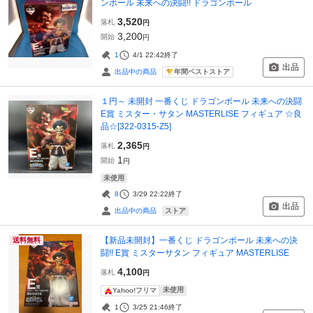
ンボール 未来への決闘!! ドラゴンボール
3,520
落札
円
3,200
開始
円
1
4/1 22:42
終了
出品
年間ベストストア
出品中の商品
１円～ 未開封 一番くじ ドラゴンボール 未来への決闘
E賞 ミスター・サタン MASTERLISE フィギュア ☆良
品☆[322-0315-Z5]
2,365
落札
円
1
開始
円
未使用
8
3/29 22:22
終了
出品
ストア
出品中の商品
【新品未開封】一番くじ ドラゴンボール 未来への決
送料無料
闘!! E賞 ミスターサタン フィギュア MASTERLISE
4,100
落札
円
未使用
Yahoo!フリマ
1
3/25 21:46
終了