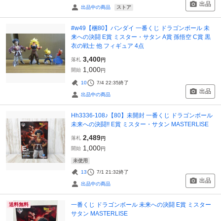
出品
ストア
出品中の商品
#w49【梱80】バンダイ 一番くじ ドラゴンボール 未
来への決闘 E賞 ミスター・サタン A賞 孫悟空 C賞 黒
衣の戦士 他 フィギュア 4点
3,400
落札
円
1,000
開始
円
10
7/4 22:35
終了
出品
出品中の商品
Hh3336-108♪【80】未開封 一番くじ ドラゴンボール
未来への決闘!! E賞 ミスター・サタン MASTERLISE
2,489
落札
円
1,000
開始
円
未使用
13
7/1 21:32
終了
出品
出品中の商品
一番くじ ドラゴンボール 未来への決闘 E賞 ミスター
送料無料
サタン MASTERLISE