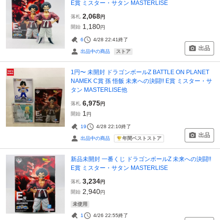
E賞 ミスター・サタン MASTERLISE
2,068
落札
円
1,180
開始
円
6
4/28 22:41
終了
出品
ストア
出品中の商品
1円〜 未開封 ドラゴンボールZ BATTLE ON PLANET
NAMEK C賞 孫 悟飯 未来への決闘!! E賞 ミスター・サ
タン MASTERLISE他
6,975
落札
円
1
開始
円
19
4/28 22:10
終了
出品
年間ベストストア
出品中の商品
新品未開封 一番くじ ドラゴンボールZ 未来への決闘!!
E賞 ミスター・サタン MASTERLISE
3,234
落札
円
2,940
開始
円
未使用
1
4/26 22:55
終了