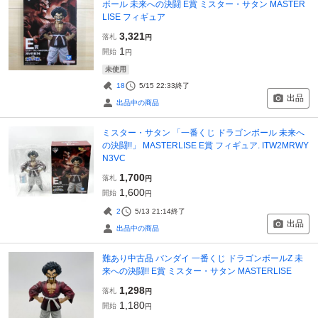
ボール 未来への決闘 E賞 ミスター・サタン MASTER
LISE フィギュア
3,321
落札
円
1
開始
円
未使用
18
5/15 22:33
終了
出品
出品中の商品
ミスター・サタン 「一番くじ ドラゴンボール 未来へ
の決闘!!」 MASTERLISE E賞 フィギュア. ITW2MRWY
N3VC
1,700
落札
円
1,600
開始
円
2
5/13 21:14
終了
出品
出品中の商品
難あり中古品 バンダイ 一番くじ ドラゴンボールZ 未
来への決闘!! E賞 ミスター・サタン MASTERLISE
1,298
落札
円
1,180
開始
円