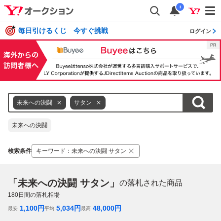
i
毎日引けるくじ 今すぐ挑戦
ログイン
未来への決闘
サタン
未来への決闘
検索条件
キーワード
：
未来への決闘 サタン
「未来への決闘 サタン」
の落札された商品
180
日間の落札相場
1,100
円
5,034
円
48,000
円
最安
平均
最高