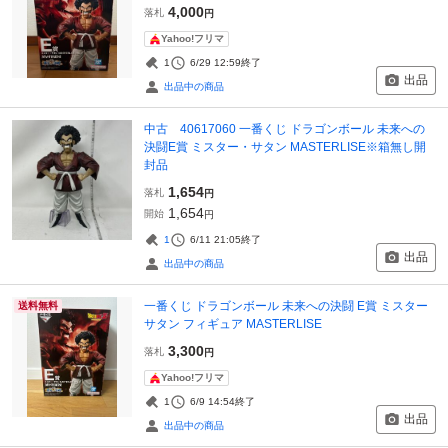
4,000
落札
円
Yahoo!フリマ
1
6/29 12:59
終了
出品
出品中の商品
中古 40617060 一番くじ ドラゴンボール 未来への
決闘E賞 ミスター・サタン MASTERLISE※箱無し開
封品
1,654
落札
円
1,654
開始
円
1
6/11 21:05
終了
出品
出品中の商品
一番くじ ドラゴンボール 未来への決闘 E賞 ミスター
送料無料
サタン フィギュア MASTERLISE
3,300
落札
円
Yahoo!フリマ
1
6/9 14:54
終了
出品
出品中の商品