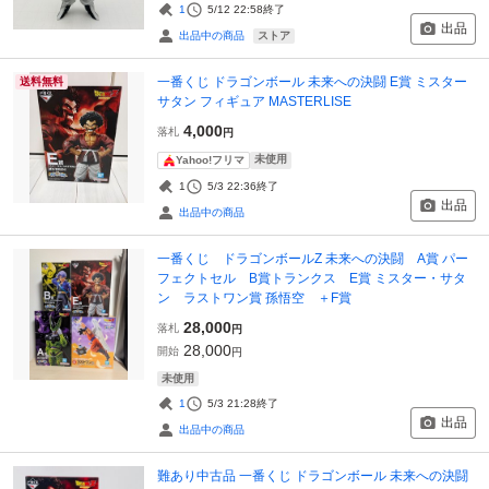
1
5/12 22:58
終了
出品
ストア
出品中の商品
一番くじ ドラゴンボール 未来への決闘 E賞 ミスター
送料無料
サタン フィギュア MASTERLISE
4,000
落札
円
未使用
Yahoo!フリマ
1
5/3 22:36
終了
出品
出品中の商品
一番くじ ドラゴンボールZ 未来への決闘 A賞 パー
フェクトセル B賞トランクス E賞 ミスター・サタ
ン ラストワン賞 孫悟空 ＋F賞
28,000
落札
円
28,000
開始
円
未使用
1
5/3 21:28
終了
出品
出品中の商品
難あり中古品 一番くじ ドラゴンボール 未来への決闘