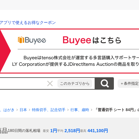
アプリで使えるお得なクーポン
このカテゴリから
＋条件指定
、はがき
日本
特殊切手、記念切手
行事、歳時
「普通切手 シート 84円
商品
1
円
2,518
円
441,100
円
180
日間の落札相場
最安
平均
最高