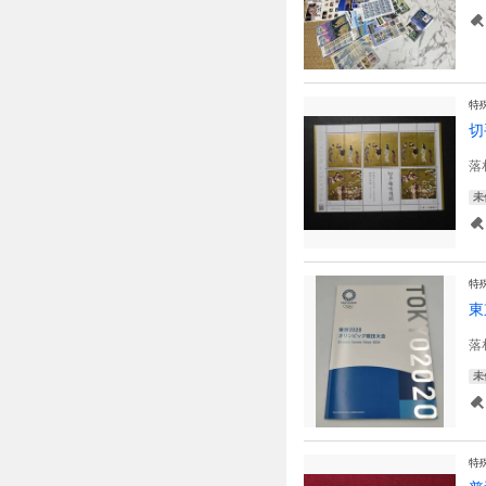
特
切
落
未
特
東
落
未
特