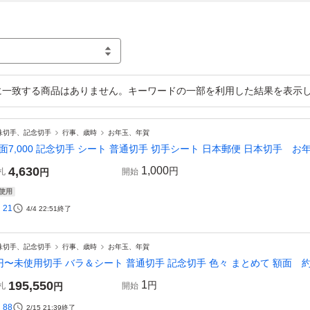
一致する商品はありません。キーワードの一部を利用した結果を表示
殊切手、記念切手
行事、歳時
お年玉、年賀
面7,000 記念切手 シート 普通切手 切手シート 日本郵便 日本切手 
4,630
1,000
円
札
円
開始
使用
21
4/4 22:51
終了
殊切手、記念切手
行事、歳時
お年玉、年賀
円〜未使用切手 バラ＆シート 普通切手 記念切手 色々 まとめて 額面 約2
195,550
1
円
札
円
開始
88
2/15 21:39
終了