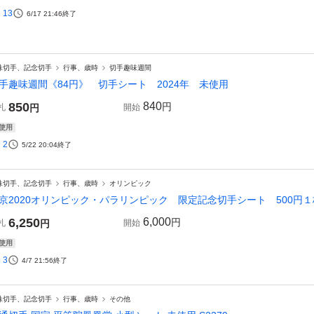
13
6/17 21:46
終了
殊切手、記念切手
行事、歳時
切手趣味週間
手趣味週間《84円》 切手シート 2024年 未使用
850
840
円
札
円
開始
使用
2
5/22 20:04
終了
殊切手、記念切手
行事、歳時
オリンピック
京2020オリンピック・パラリンピック 限定記念切手シート 500円１枚・
6,250
6,000
円
札
円
開始
使用
3
4/7 21:56
終了
殊切手、記念切手
行事、歳時
その他