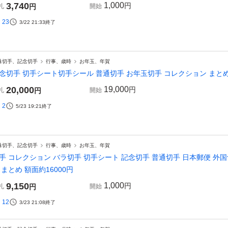
3,740
1,000
円
札
円
開始
23
3/22 21:33
終了
殊切手、記念切手
行事、歳時
お年玉、年賀
念切手 切手シート切手シール 普通切手 お年玉切手 コレクション まとめて
20,000
19,000
円
札
円
開始
2
5/23 19:21
終了
殊切手、記念切手
行事、歳時
お年玉、年賀
手 コレクション バラ切手 切手シート 記念切手 普通切手 日本郵便 外国
 まとめ 額面約16000円
9,150
1,000
円
札
円
開始
12
3/23 21:08
終了