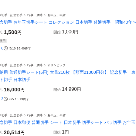
殊切手、記念切手
行事、歳時
お年玉、年賀
念切手 お年玉切手シート コレクション 日本切手 普通切手 昭和40年〜
1,500
1,000
円
札
円
開始
使用
6
5/10 19:40
終了
殊切手、記念切手
行事、歳時
オリンピック
納用 普通切手シート(5円) 大量210枚 【額面21000円分】 記念切手 
ト切手 日本切手
16,000
14,990
円
札
円
開始
3
6/5 10:13
終了
殊切手、記念切手
行事、歳時
お年玉、年賀
念切手 日本郵便 普通切手 シート 日本切手 切手シート バラ切手 お年
20,514
1
円
札
円
開始