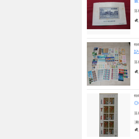
普
落
特
記
落
特
◎
落
未