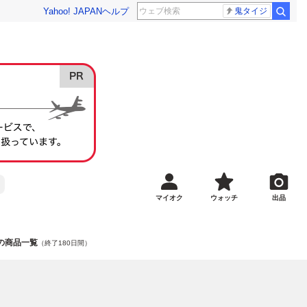
Yahoo! JAPAN
ヘルプ
鬼タイジ
マイオク
ウォッチ
出品
」の商品一覧
（終了180日間）