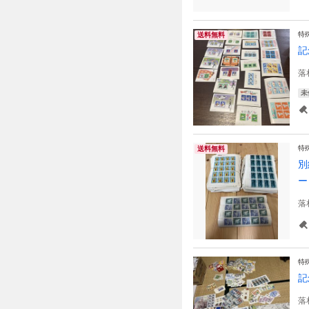
特
送料無料
記
落
未
特
送料無料
別
ー
落
特
記
落