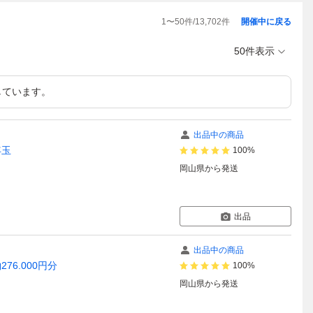
1
〜
50
件/
13,702
件
開催中に戻る
50件表示
しています。
出品中の商品
お年玉
100%
岡山県
から発送
出品
出品中の商品
76.000円分
100%
岡山県
から発送