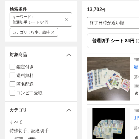
検索条件
13,702
件
キーワード
：
普通切手 シート 84円
終了日時が近い順
カテゴリ
：
行事、歳時
普通切手 シート 84円
に
対象商品
特
鑑定付き
額
送料無料
落
匿名配送
未
コンビニ受取
カテゴリ
特
1
すべて
落
特殊切手、記念切手