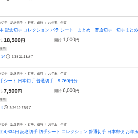
殊切手、記念切手
行事、歳時
お年玉、年賀
本 記念切手 コレクション バラ シート まとめ 普通切手 切手まとめ 
18,500
1,000
円
札
円
開始
使用
34
7/28 21:13
終了
殊切手、記念切手
行事、歳時
お年玉、年賀
手シート 日本切手 普通切手 9,760円分
7,500
6,000
円
札
円
開始
使用
3
2/24 10:33
終了
殊切手、記念切手
行事、歳時
お年玉、年賀
面4,634円 記念切手 切手シート コレクション 普通切手 日本郵便 お年