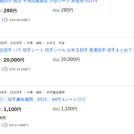
通切手 国宝 平等院鳳凰堂 小型シート 未使用 S2379
280
280
円
札
円
開始
1
3/18 00:14
終了
殊切手、記念切手
行事、歳時
お年玉、年賀
念切手 バラ 切手シート 切手シール お年玉切手 普通切手 切手まとめて 額
20,000
20,000
円
札
円
開始
1
2/15 21:41
終了
殊切手、記念切手
行事、歳時
切手趣味週間
◎「切手趣味週間 2023」 84円 1シート◎◎
1,100
1,100
円
札
円
開始
使用
1
4/5 21:36
終了