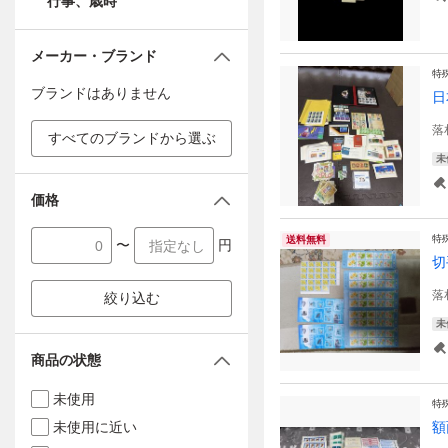
行事、歳時
メーカー・ブランド
特
ブランドはありません
日
落
すべてのブランドから選ぶ
未
価格
特
送料無料
〜
円
切
落
絞り込む
未
商品の状態
未使用
特
未使用に近い
額