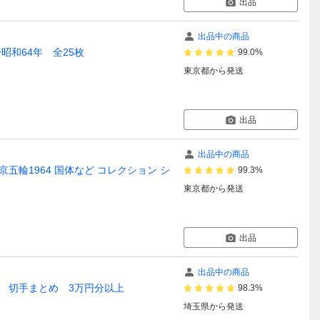
出品
出品中の商品
昭和64年 全25枚
99.0%
東京都
から発送
出品
出品中の商品
東京五輪1964 国体など コレクション シ
99.3%
東京都
から発送
出品
出品中の商品
玉 切手まとめ 3万円分以上
98.3%
埼玉県
から発送