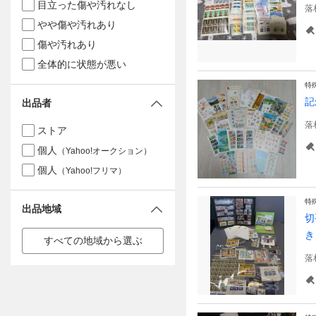
目立った傷や汚れなし
落
やや傷や汚れあり
傷や汚れあり
全体的に状態が悪い
特
記
出品者
落
ストア
個人
（Yahoo!オークション）
個人
（Yahoo!フリマ）
特
出品地域
切
き
すべての地域から選ぶ
落