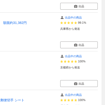
出品
出品中の商品
額面約31,382円
99.1%
兵庫県
から発送
出品
出品中の商品
100%
京都府
から発送
出品
出品中の商品
玉郵便切手 シート
100%