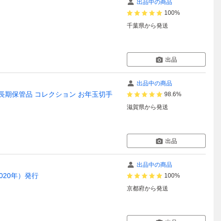
出品中の商品
100%
千葉県
から発送
出品
出品中の商品
品 長期保管品 コレクション お年玉切手
98.6%
滋賀県
から発送
出品
出品中の商品
020年）発行
100%
京都府
から発送