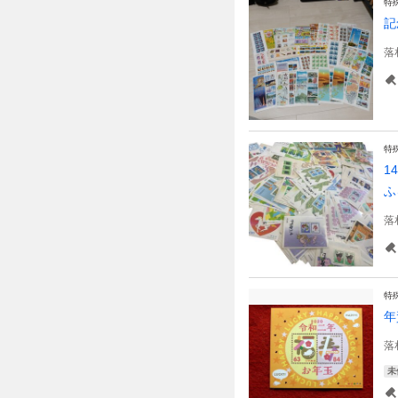
特
記
落
特
1
ふ
落
特
年
落
未