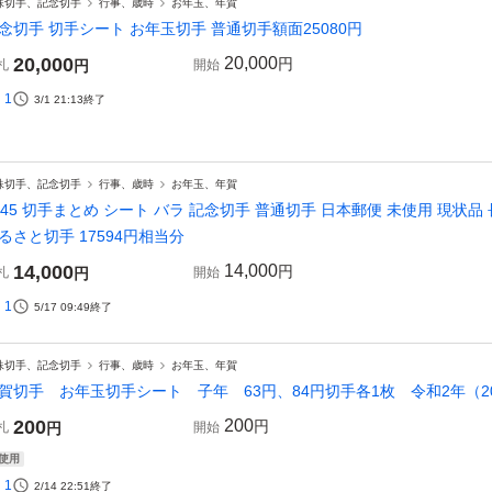
殊切手、記念切手
行事、歳時
お年玉、年賀
念切手 切手シート お年玉切手 普通切手額面25080円
20,000
20,000
円
札
円
開始
1
3/1 21:13
終了
殊切手、記念切手
行事、歳時
お年玉、年賀
445 切手まとめ シート バラ 記念切手 普通切手 日本郵便 未使用 現状
るさと切手 17594円相当分
14,000
14,000
円
札
円
開始
1
5/17 09:49
終了
殊切手、記念切手
行事、歳時
お年玉、年賀
賀切手 お年玉切手シート 子年 63円、84円切手各1枚 令和2年（2
200
200
円
札
円
開始
使用
1
2/14 22:51
終了