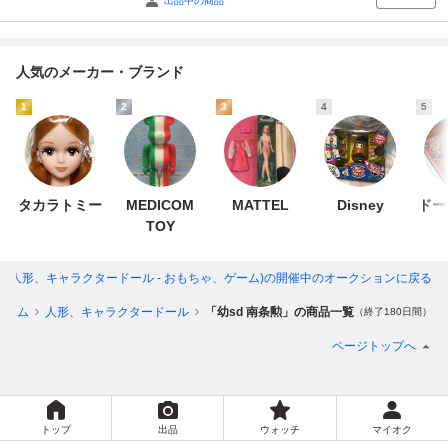
出品中の商品
人気のメーカー・ブランド
1
2
3
4
5
タカラトミー
MEDICOM
MATTEL
Disney
ドー
TOY
」(人形、キャラクタードール - おもちゃ、ゲーム)
の開催中のオークションに戻る
ゲーム
人形、キャラクタードール
「幼sd 南条勲」の商品一覧
（終了180日間）
ページトップへ
トップ
出品
ウォッチ
マイオク