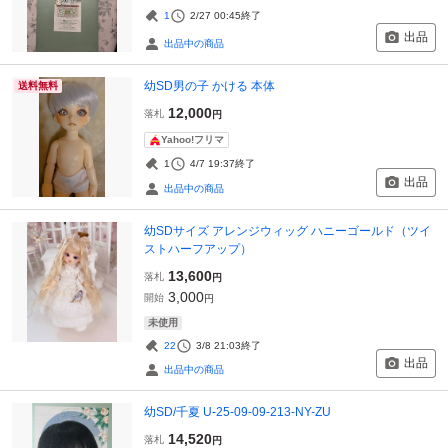
1
2/27 00:45
終了
出品
出品中の商品
幼SD男の子 かける 本体
送料無料
12,000
落札
円
Yahoo!フリマ
1
4/7 19:37
終了
出品
出品中の商品
幼SDサイズ アレンジウィッグ ハニーゴールド（ツイ
ストハーフアップ）
13,600
落札
円
3,000
開始
円
未使用
22
3/8 21:03
終了
出品
出品中の商品
幼SD/千夏 U-25-09-09-213-NY-ZU
14,520
落札
円