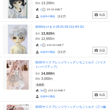
13,200
開始
円
1
3/5 20:30
終了
出品
ストア
出品中の商品
幼SD/かける U-26-01-04-211-NY-ZU
13,920
落札
円
12,655
開始
円
1
2/16 03:34
終了
出品
ストア
出品中の商品
幼SDサイズ アレンジウィッグ いちごミルク（ツイス
トハーフアップ）
14,000
落札
円
3,000
開始
円
未使用
34
2/15 22:40
終了
出品
出品中の商品
幼SDサイズ アレンジウィッグ いちごミルク（三つ編