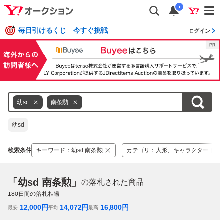
i
毎日引けるくじ 今すぐ挑戦
ログイン
幼sd
南条勲
幼sd
検索条件
キーワード
：
幼sd 南条勲
カテゴリ
：
人形、キャラクタード
「幼sd 南条勲」
の落札された商品
180
日間の落札相場
12,000
円
14,072
円
16,800
円
最安
平均
最高