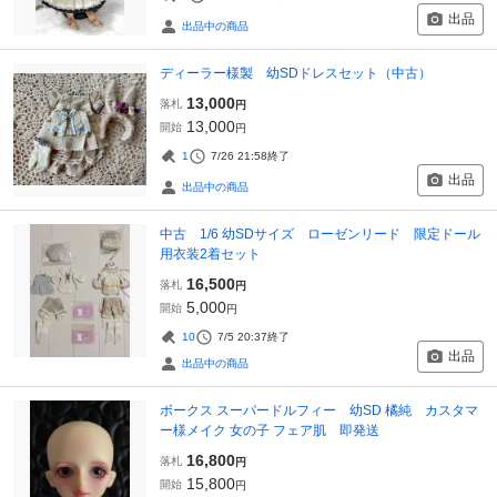
出品
出品中の商品
ディーラー様製 幼SDドレスセット（中古）
13,000
落札
円
13,000
開始
円
1
7/26 21:58
終了
出品
出品中の商品
中古 1/6 幼SDサイズ ローゼンリード 限定ドール
用衣装2着セット
16,500
落札
円
5,000
開始
円
10
7/5 20:37
終了
出品
出品中の商品
ボークス スーパードルフィー 幼SD 橘純 カスタマ
ー様メイク 女の子 フェア肌 即発送
16,800
落札
円
15,800
開始
円