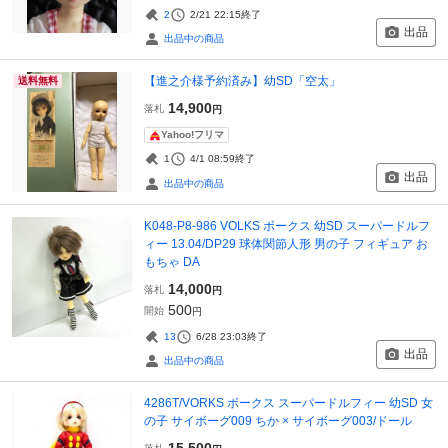
2
2/21 22:15
終了
出品
出品中の商品
【進之介様予約済み】幼SD「空太」
送料無料
14,900
落札
円
Yahoo!フリマ
1
4/1 08:59
終了
出品
出品中の商品
K048-P8-986 VOLKS ボークス 幼SD スーパードルフ
ィー 13.04/DP29 球体関節人形 男の子 フィギュア お
もちゃ DA
14,000
落札
円
500
開始
円
13
6/28 23:03
終了
出品
出品中の商品
4286T/VORKS ボークス スーパードルフィー 幼SD 女
の子 サイボーグ009 ちか × サイボーグ003/ドール
15,500