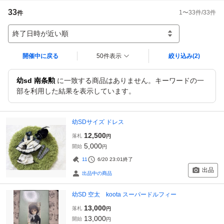
33
1
〜
33
件/
33
件
件
終了日時が近い順
開催中に戻る
50件表示
絞り込み
(2)
幼sd 南条勲
に一致する商品はありません。キーワードの一
部を利用した結果を表示しています。
幼SDサイズ ドレス
12,500
落札
円
5,000
開始
円
11
6/20 23:01
終了
出品
出品中の商品
幼SD 空太 koota スーパードルフィー
13,000
落札
円
13,000
開始
円