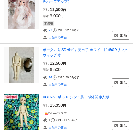
みハーフアップ）
13,500
落札
円
3,000
開始
円
未使用
27
2/15 22:41
終了
出品
出品中の商品
ボークス 幼SDボディ 男の子 ホワイト肌 幼SDリック
ウィッグ付
12,500
落札
円
6,500
開始
円
14
2/15 20:54
終了
出品
出品中の商品
VOLKS 幼ＳＤ シン・男 球体関節人形
送料無料
15,999
落札
円
Yahoo!フリマ
1
6/30 11:55
終了
出品
出品中の商品