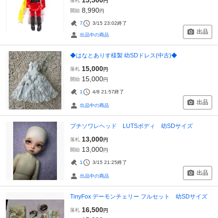
落札
円
8,990
開始
円
7
3/15 23:02
終了
出品
出品中の商品
◆はなとありす様製 幼SDドレス(中古)◆
15,000
落札
円
15,000
開始
円
1
4/8 21:57
終了
出品
出品中の商品
プチソワレヘッド LUTSボディ 幼SDサイズ
13,000
落札
円
13,000
開始
円
1
3/15 21:25
終了
出品
出品中の商品
TinyFox デーモンチェリー フルセット 幼SDサイズ
16,500
落札
円