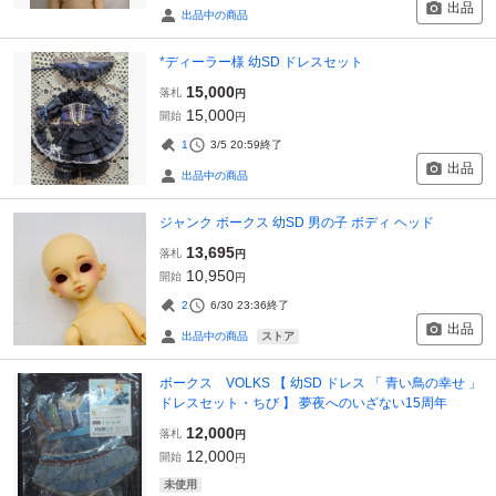
出品
出品中の商品
*ディーラー様 幼SD ドレスセット
15,000
落札
円
15,000
開始
円
1
3/5 20:59
終了
出品
出品中の商品
ジャンク ボークス 幼SD 男の子 ボディ ヘッド
13,695
落札
円
10,950
開始
円
2
6/30 23:36
終了
出品
ストア
出品中の商品
ボークス VOLKS 【 幼SD ドレス 「 青い鳥の幸せ 」
ドレスセット・ちび 】 夢夜へのいざない15周年
12,000
落札
円
12,000
開始
円
未使用