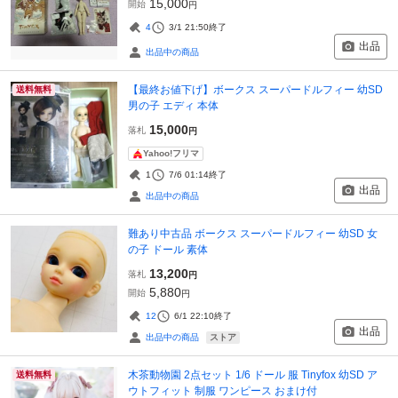
15,000
開始
円
4
3/1 21:50
終了
出品
出品中の商品
【最終お値下げ】ボークス スーパードルフィー 幼SD
送料無料
男の子 エディ 本体
15,000
落札
円
Yahoo!フリマ
1
7/6 01:14
終了
出品
出品中の商品
難あり中古品 ボークス スーパードルフィー 幼SD 女
の子 ドール 素体
13,200
落札
円
5,880
開始
円
12
6/1 22:10
終了
出品
ストア
出品中の商品
木茶動物園 2点セット 1/6 ドール 服 Tinyfox 幼SD ア
送料無料
ウトフィット 制服 ワンピース おまけ付