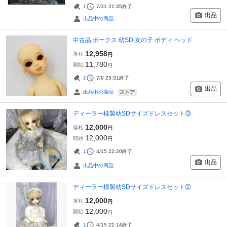
1
7/31 21:35
終了
出品
出品中の商品
中古品 ボークス 幼SD 女の子 ボディ ヘッド
12,958
落札
円
11,780
開始
円
1
7/9 23:31
終了
出品
ストア
出品中の商品
ディーラー様製幼SDサイズドレスセット③
12,000
落札
円
12,000
開始
円
1
4/15 22:20
終了
出品
出品中の商品
ディーラー様製幼SDサイズドレスセット②
12,000
落札
円
12,000
開始
円
1
4/15 22:14
終了