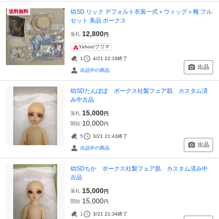
幼SD リック デフォルト衣装一式＋ウィッグ＋靴 フル
送料無料
セット 美品 ボークス
12,800
落札
円
Yahoo!フリマ
1
4/21 22:18
終了
出品
出品中の商品
幼SDたんぽぽ ボークス社製フェア肌 カスタム済
み中古品
15,000
落札
円
10,000
開始
円
5
3/21 21:43
終了
出品
出品中の商品
幼SDちか ボークス社製フェア肌 カスタム済み中
古品
15,000
落札
円
15,000
開始
円
1
3/21 21:34
終了