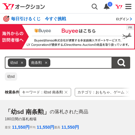
i
毎日引けるくじ 今すぐ挑戦
ログイン
幼sd
南条勲
幼sd
検索条件
キーワード
：
幼sd 南条勲
カテゴリ
：
おもちゃ、ゲーム
「幼sd 南条勲」
の落札された商品
180
日間の落札相場
11,550
円
11,550
円
11,550
円
最安
平均
最高