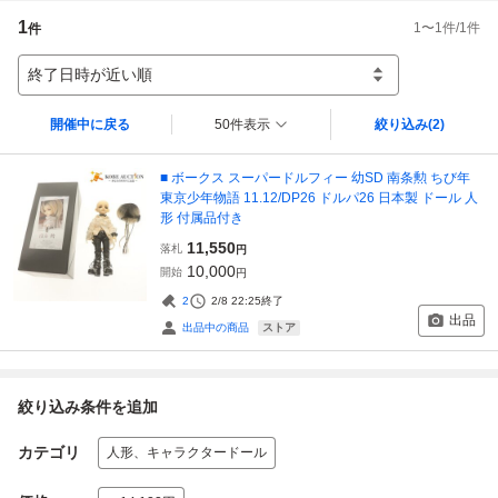
1
1
〜
1
件/
1
件
件
終了日時が近い順
開催中に戻る
50件表示
絞り込み
(2)
■ ボークス スーパードルフィー 幼SD 南条勲 ちび年
東京少年物語 11.12/DP26 ドルパ26 日本製 ドール 人
形 付属品付き
11,550
落札
円
10,000
開始
円
2
2/8 22:25
終了
出品
ストア
出品中の商品
絞り込み条件を追加
カテゴリ
人形、キャラクタードール