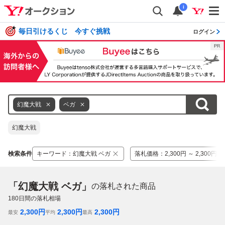
i
毎日引けるくじ 今すぐ挑戦
ログイン
幻魔大戦
ベガ
幻魔大戦
検索条件
キーワード
：
幻魔大戦 ベガ
落札価格
：
2,300円 ～ 2,300円
「幻魔大戦 ベガ」
の落札された商品
180
日間の落札相場
2,300
円
2,300
円
2,300
円
最安
平均
最高