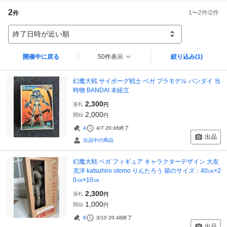
2
1
〜
2
件/
2
件
件
終了日時が近い順
開催中に戻る
50件表示
絞り込み
(1)
幻魔大戦 サイボーグ戦士 ベガ プラモデル バンダイ 当
時物 BANDAI 未組立
2,300
落札
円
2,000
開始
円
4
4/7 20:46
終了
出品
出品中の商品
幻魔大戦 ベガ フィギュア キャラクターデザイン 大友
克洋 katsuhiro otomo りんたろう 箱のサイズ：40㎝×2
0㎝×10㎝
2,300
落札
円
1,000
開始
円
8
3/10 20:48
終了
出品