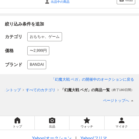
出品中の商品
絞り込み条件を追加
カテゴリ
おもちゃ、ゲーム
価格
〜2,999円
ブランド
BANDAI
「幻魔大戦 ベガ」
の開催中のオークションに戻る
ショントップ
すべてのカテゴリ
「幻魔大戦 ベガ」の商品一覧
（終了180日間）
ページトップへ
トップ
出品
ウォッチ
マイオク
Yahoo!オークション
Yahoo!フリマ