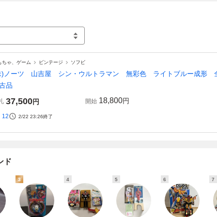
もちゃ、ゲーム
ビンテージ
ソフビ
株)ノーツ 山吉屋 シン・ウルトラマン 無彩色 ライトブルー成形
中古品
37,500
18,800
円
札
円
開始
12
2/22 23:26
終了
ンド
3
4
5
6
7