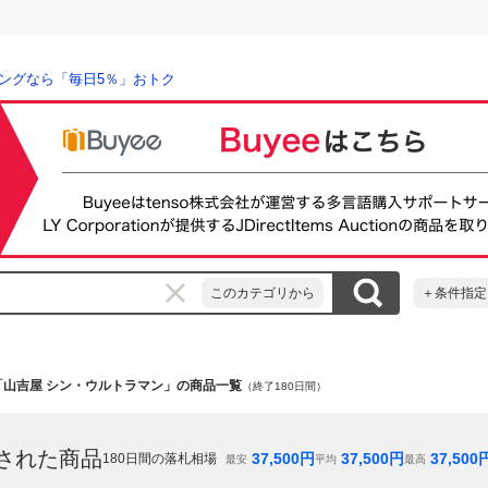
ングなら「毎日5％」おトク
このカテゴリから
＋条件指定
「山吉屋 シン・ウルトラマン」の商品一覧
（終了180日間）
された商品
37,500
円
37,500
円
37,500
180
日間の落札相場
最安
平均
最高