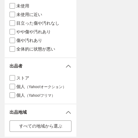
未使用
未使用に近い
目立った傷や汚れなし
やや傷や汚れあり
傷や汚れあり
全体的に状態が悪い
出品者
ストア
個人
（Yahoo!オークション）
個人
（Yahoo!フリマ）
出品地域
すべての地域から選ぶ