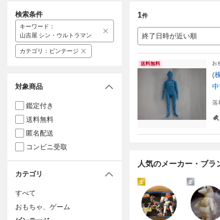
検索条件
1
件
キーワード
：
山吉屋 シン・ウルトラマン
終了日時が近い順
カテゴリ
：
ビンテージ
お
送料無料
(
対象商品
落
鑑定付き
送料無料
匿名配送
コンビニ受取
人気のメーカー・ブラ
カテゴリ
1
2
すべて
おもちゃ、ゲーム