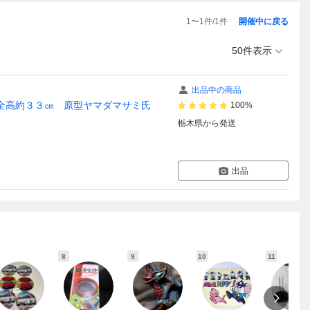
1
〜
1
件/
1
件
開催中に戻る
50件表示
出品中の商品
 全高約３３㎝ 原型ヤマダマサミ氏
100%
栃木県
から発送
出品
8
9
10
11