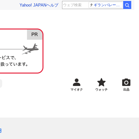
Yahoo! JAPAN
ヘルプ
ギランバレー症候群
マイオク
ウォッチ
出品
円