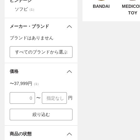
ビンテージ
BANDAI
MEDIC
ソフビ
（
1
）
TOY
メーカー・ブランド
ブランドはありません
すべてのブランドから選ぶ
価格
〜
37,999
円
（
1
）
〜
円
絞り込む
商品の状態