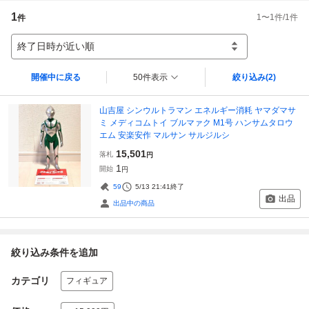
1
1
〜
1
件/
1
件
件
終了日時が近い順
開催中に戻る
50件表示
絞り込み
(2)
山吉屋 シンウルトラマン エネルギー消耗 ヤマダマサ
ミ メディコムトイ ブルマァク M1号 ハンサムタロウ
エム 安楽安作 マルサン サルジルシ
15,501
落札
円
1
開始
円
59
5/13 21:41
終了
出品
出品中の商品
絞り込み条件を追加
カテゴリ
フィギュア