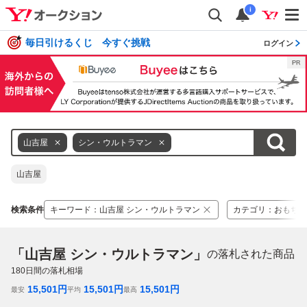
i
毎日引けるくじ 今すぐ挑戦
ログイン
山吉屋
シン・ウルトラマン
山吉屋
検索条件
キーワード
：
山吉屋 シン・ウルトラマン
カテゴリ
：
おもちゃ
「山吉屋 シン・ウルトラマン」
の落札された商品
180
日間の落札相場
15,501
円
15,501
円
15,501
円
最安
平均
最高