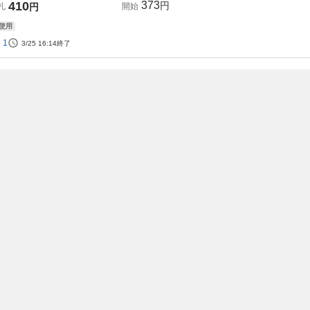
410
373
円
札
円
開始
使用
1
3/25 16:14
終了