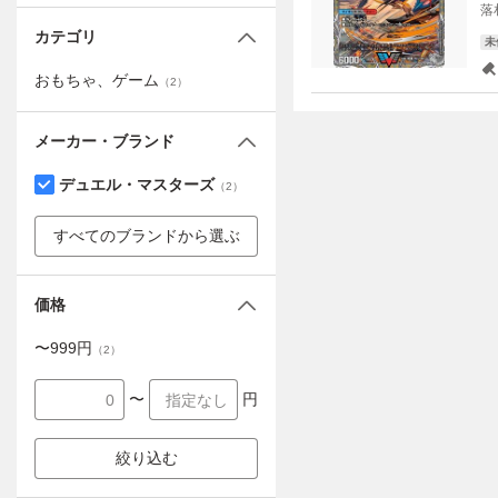
落
カテゴリ
未
おもちゃ、ゲーム
（
2
）
メーカー・ブランド
デュエル・マスターズ
（
2
）
すべてのブランドから選ぶ
価格
〜
999
円
（
2
）
〜
円
絞り込む