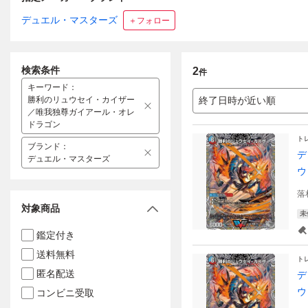
デュエル・マスターズ
＋フォロー
検索条件
2
件
キーワード
：
勝利のリュウセイ・カイザー
終了日時が近い順
／唯我独尊ガイアール・オレ
ドラゴン
ト
ブランド
：
デ
デュエル・マスターズ
ウ
落
対象商品
未
鑑定付き
送料無料
ト
匿名配送
デ
ウ
コンビニ受取