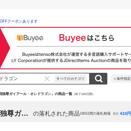
％OFFクーポンあります
すべてのカテゴリ
＋条件指定
我独尊ガイアール・オレドラゴン」の商品一覧
（終了180日間）
「勝利のリュウセイ・カイザー／唯我独尊ガイアール・オレドラゴン」
の落札された商品
410
円
180
日間の落札相場
最安