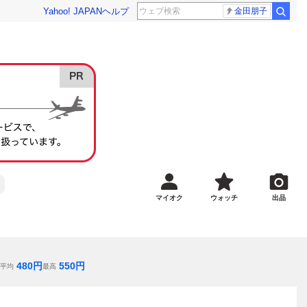
Yahoo! JAPAN
ヘルプ
金田朋子
マイオク
ウォッチ
出品
480
円
550
円
平均
最高