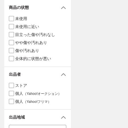
商品の状態
未使用
未使用に近い
目立った傷や汚れなし
やや傷や汚れあり
傷や汚れあり
全体的に状態が悪い
出品者
ストア
個人
（Yahoo!オークション）
個人
（Yahoo!フリマ）
出品地域