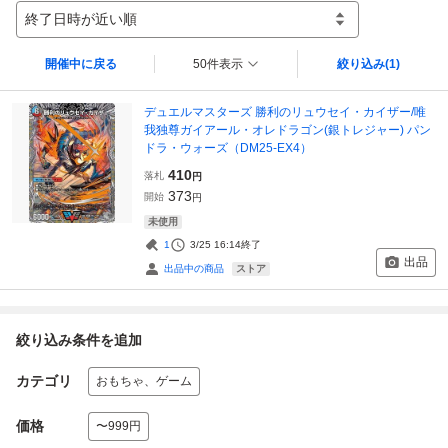
終了日時が近い順
開催中に戻る
50件表示
絞り込み
(1)
デュエルマスターズ 勝利のリュウセイ・カイザー/唯
我独尊ガイアール・オレドラゴン(銀トレジャー) パン
ドラ・ウォーズ（DM25-EX4）
410
落札
円
373
開始
円
未使用
1
3/25 16:14
終了
出品
ストア
出品中の商品
絞り込み条件を追加
カテゴリ
おもちゃ、ゲーム
価格
〜999円