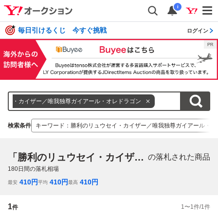
i
毎日引けるくじ 今すぐ挑戦
ログイン
ウセイ・カイザー／唯我独尊ガイアール・オレドラゴン
検索条件
キーワード
：
勝利のリュウセイ・カイザー／唯我独尊ガイアール・オ
「勝利のリュウセイ・カイザー／唯我独尊ガイアール・オレドラゴン」
の落札された商品
180
日間の落札相場
410
円
410
円
410
円
最安
平均
最高
1
1
〜
1
件/
1
件
件