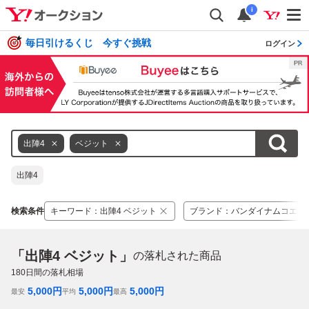
i
毎日引けるくじ 今すぐ挑戦
ログイン
出陣4
ベジット
出陣4
検索条件
キーワード
：
出陣4 ベジット
ブランド
：
バンダイナムコエン
「出陣4 ベジット」
の落札された商品
180
日間の落札相場
5,000
円
5,000
円
5,000
円
最安
平均
最高