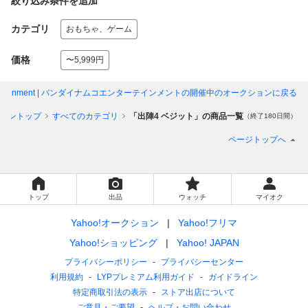
絞り込み条件を追加
カテゴリ
おもちゃ、ゲーム
価格
〜5,999円
tertainment | バンダイナムコエンターテインメント
の開催中のオークションに戻る
ョントップ
すべてのカテゴリ
「出陣4 ベジット」の商品一覧
（終了180日間）
ページトップへ
トップ
出品
ウォッチ
マイオク
Yahoo!オークション
Yahoo!フリマ
Yahoo!ショッピング
Yahoo! JAPAN
プライバシーポリシー
プライバシーセンター
利用規約
LYPプレミアム利用ガイド
ガイドライン
特定商取引法の表示
ストア出店について
ご意見・ご要望
ヘルプ・お問い合わせ