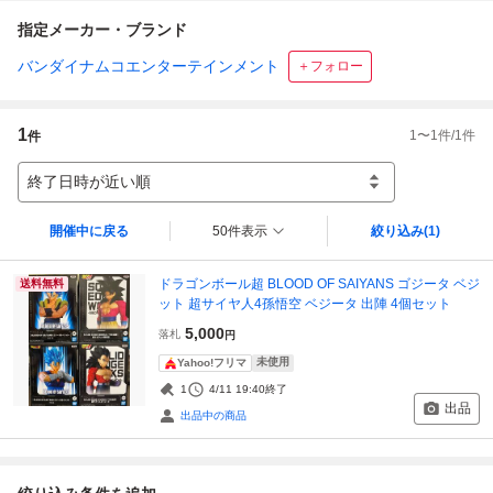
指定メーカー・ブランド
バンダイナムコエンターテインメント
＋フォロー
1
1
〜
1
件/
1
件
件
終了日時が近い順
開催中に戻る
50件表示
絞り込み
(1)
ドラゴンボール超 BLOOD OF SAIYANS ゴジータ ベジ
送料無料
ット 超サイヤ人4孫悟空 ベジータ 出陣 4個セット
5,000
落札
円
未使用
Yahoo!フリマ
1
4/11 19:40
終了
出品
出品中の商品