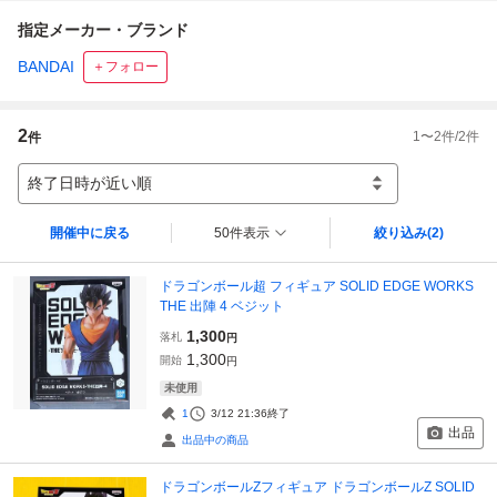
指定メーカー・ブランド
BANDAI
＋フォロー
2
1
〜
2
件/
2
件
件
終了日時が近い順
開催中に戻る
50件表示
絞り込み
(2)
ドラゴンボール超 フィギュア SOLID EDGE WORKS
THE 出陣 4 ベジット
1,300
落札
円
1,300
開始
円
未使用
1
3/12 21:36
終了
出品
出品中の商品
ドラゴンボールZフィギュア ドラゴンボールZ SOLID