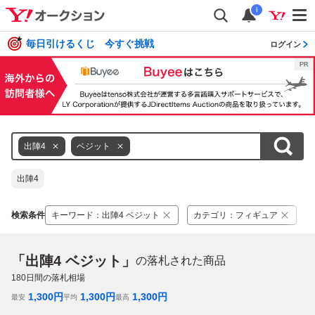
i
毎日引けるくじ 今すぐ挑戦
ログイン
出陣4
ベジット
出陣4
検索条件
キーワード
：
出陣4 ベジット
カテゴリ
：
フィギュア
「出陣4 ベジット」
の落札された商品
180
日間の落札相場
1,300
円
1,300
円
1,300
円
最安
平均
最高