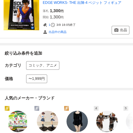
EDGE WORKS- THE 出陣-4 ベジット フィギュア
1,300
落札
円
1,300
開始
円
1
3/9 18:05
終了
出品
出品中の商品
絞り込み条件を追加
カテゴリ
コミック、アニメ
価格
〜1,999円
人気のメーカー・ブランド
1
2
3
4
5