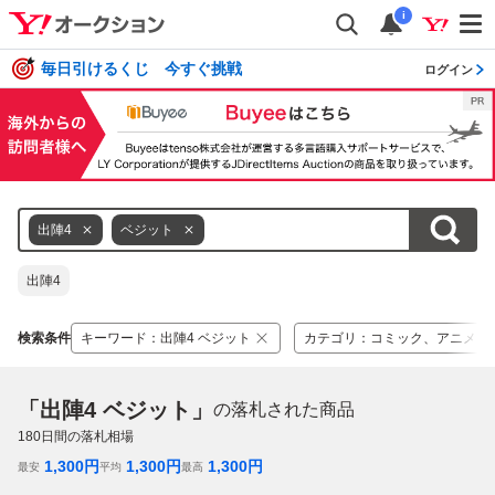
i
毎日引けるくじ 今すぐ挑戦
ログイン
出陣4
ベジット
出陣4
検索条件
キーワード
：
出陣4 ベジット
カテゴリ
：
コミック、アニメ
「出陣4 ベジット」
の落札された商品
180
日間の落札相場
1,300
円
1,300
円
1,300
円
最安
平均
最高