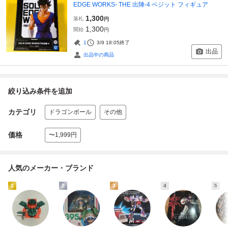
EDGE WORKS- THE 出陣-4 ベジット フィギュア
1,300
落札
円
1,300
開始
円
1
3/9 18:05
終了
出品
出品中の商品
絞り込み条件を追加
カテゴリ
ドラゴンボール
その他
価格
〜1,999円
人気のメーカー・ブランド
1
2
3
4
5