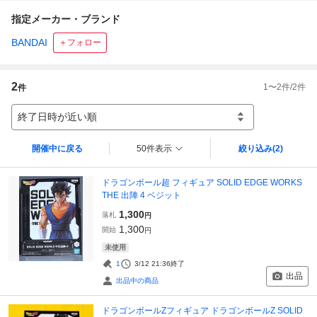
指定メーカー・ブランド
BANDAI
＋フォロー
2
1
〜
2
件/
2
件
件
終了日時が近い順
開催中に戻る
50件表示
絞り込み
(2)
ドラゴンボール超 フィギュア SOLID EDGE WORKS
THE 出陣 4 ベジット
1,300
落札
円
1,300
開始
円
未使用
1
3/12 21:36
終了
出品
出品中の商品
ドラゴンボールZフィギュア ドラゴンボールZ SOLID