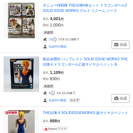
ギニュー特戦隊 THE出陣4体セット ドラゴンボールZ
SOLID EDGE WORKS グルド リクーム ジース
4,001
落札
円
1,000
開始
円
未使用
15
7/19 21:19
終了
出品
出品中の商品
新品未開封 バンプレスト SOLID EDGE WORKS THE
出陣 4 ドラゴンボールZ 超サイヤ人ベジット B
1,109
落札
円
830
開始
円
未使用
6
7/4 22:20
終了
出品
ストア
出品中の商品
THE出陣-4 SOLIDEDGEWORKS 超サイヤ人ベジット
送料無料
888
落札
円
Yahoo!フリマ