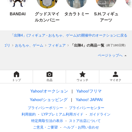
BANDAI
グッドスマイ
タカラトミー
S.H.フィギュ
ルカンパニー
アーツ
「出陣4」(フィギュア - おもちゃ、ゲーム)
の開催中のオークションに戻る
テゴリ
おもちゃ、ゲーム
フィギュア
「出陣4」の商品一覧
（終了180日間）
ページトップへ
トップ
出品
ウォッチ
マイオク
Yahoo!オークション
Yahoo!フリマ
Yahoo!ショッピング
Yahoo! JAPAN
プライバシーポリシー
プライバシーセンター
利用規約
LYPプレミアム利用ガイド
ガイドライン
特定商取引法の表示
ストア出店について
ご意見・ご要望
ヘルプ・お問い合わせ