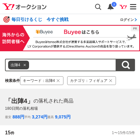
i
毎日引けるくじ 今すぐ挑戦
ログイン
出陣4
検索条件
キーワード
：
出陣4
カテゴリ
：
フィギュア
「出陣4」
の落札された商品
180
日間の落札相場
888
円
3,274
円
9,075
円
最安
平均
最高
15
1
〜
15
件/
15
件
件