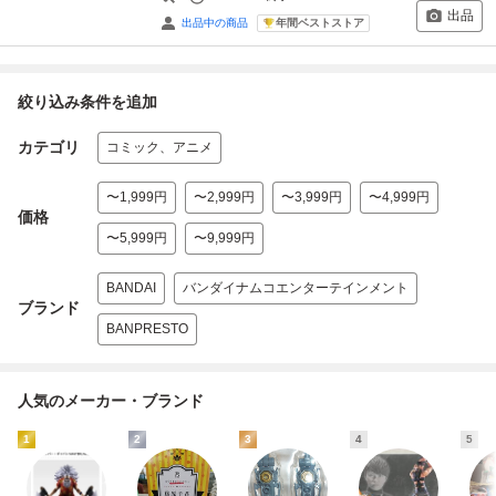
出品
年間ベストストア
出品中の商品
絞り込み条件を追加
カテゴリ
コミック、アニメ
〜1,999円
〜2,999円
〜3,999円
〜4,999円
価格
〜5,999円
〜9,999円
BANDAI
バンダイナムコエンターテインメント
ブランド
BANPRESTO
人気のメーカー・ブランド
1
2
3
4
5