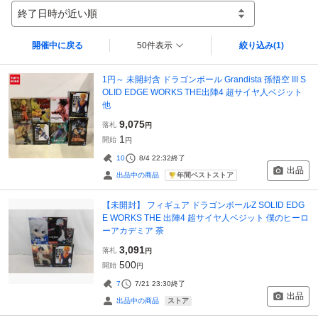
終了日時が近い順
開催中に戻る
50件表示
絞り込み
(1)
1円～ 未開封含 ドラゴンボール Grandista 孫悟空 III S
OLID EDGE WORKS THE出陣4 超サイヤ人ベジット
他
9,075
落札
円
1
開始
円
10
8/4 22:32
終了
出品
年間ベストストア
出品中の商品
【未開封】 フィギュア ドラゴンボールZ SOLID EDG
E WORKS THE 出陣4 超サイヤ人ベジット 僕のヒーロ
ーアカデミア 荼
3,091
落札
円
500
開始
円
7
7/21 23:30
終了
出品
ストア
出品中の商品