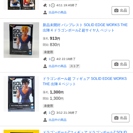
1
4/11 19:40
終了
出品
出品中の商品
新品未開封 バンプレスト SOLID EDGE WORKS THE
出陣 4 ドラゴンボールZ 超サイヤ人 ベジット
913
落札
円
830
開始
円
未使用
1
4/2 22:18
終了
出品
ストア
出品中の商品
ドラゴンボール超 フィギュア SOLID EDGE WORKS
THE 出陣 4 ベジット
1,300
落札
円
1,300
開始
円
未使用
1
3/12 21:36
終了
出品
出品中の商品
ドラゴンボールZフィギュア ドラゴンボールZ SOLID