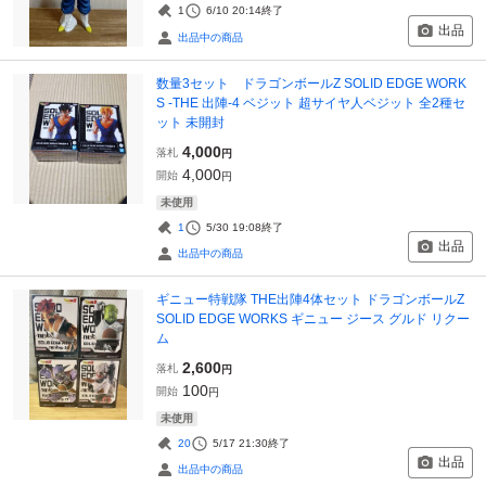
1
6/10 20:14
終了
出品
出品中の商品
数量3セット ドラゴンボールZ SOLID EDGE WORK
S -THE 出陣-4 ベジット 超サイヤ人ベジット 全2種セ
ット 未開封
4,000
落札
円
4,000
開始
円
未使用
1
5/30 19:08
終了
出品
出品中の商品
ギニュー特戦隊 THE出陣4体セット ドラゴンボールZ
SOLID EDGE WORKS ギニュー ジース グルド リクー
ム
2,600
落札
円
100
開始
円
未使用
20
5/17 21:30
終了
出品
出品中の商品