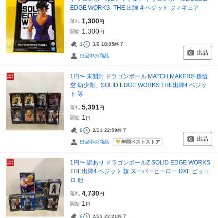
EDGE WORKS- THE 出陣-4 ベジット フィギュア
1,300
落札
円
1,300
開始
円
1
3/9 18:05
終了
出品
出品中の商品
1円〜 未開封 ドラゴンボール MATCH MAKERS 孫悟
空 幼少期、SOLID EDGE WORKS THE出陣4 ベジッ
ト 等
5,391
落札
円
1
開始
円
8
2/21 22:59
終了
出品
年間ベストストア
出品中の商品
1円〜 訳あり ドラゴンボールZ SOLID EDGE WORKS
THE出陣4 ベジット 超 スーパーヒーロー DXF ピッコ
ロ 他
4,730
落札
円
1
開始
円
9
2/21 22:21
終了