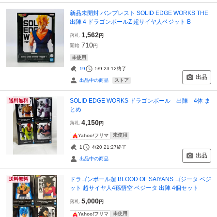
新品未開封 バンプレスト SOLID EDGE WORKS THE
出陣 4 ドラゴンボールZ 超サイヤ人ベジット B
1,562
落札
円
710
開始
円
未使用
19
5/9 23:12
終了
出品
ストア
出品中の商品
SOLID EDGE WORKS ドラゴンボール 出陣 4体 ま
送料無料
とめ
4,150
落札
円
未使用
Yahoo!フリマ
1
4/20 21:27
終了
出品
出品中の商品
ドラゴンボール超 BLOOD OF SAIYANS ゴジータ ベジ
送料無料
ット 超サイヤ人4孫悟空 ベジータ 出陣 4個セット
5,000
落札
円
未使用
Yahoo!フリマ