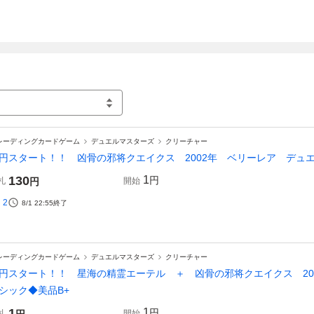
レーディングカードゲーム
デュエルマスターズ
クリーチャー
円スタート！！ 凶骨の邪将クエイクス 2002年 ベリーレア デュ
130
1
円
札
円
開始
2
8/1 22:55
終了
レーディングカードゲーム
デュエルマスターズ
クリーチャー
円スタート！！ 星海の精霊エーテル ＋ 凶骨の邪将クエイクス 20
シック◆美品B+
1
1
円
札
開始