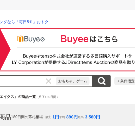
ングなら「毎日5％」おトク
おもちゃ、ゲーム
＋条件指定
エイクス」の商品一覧
（終了180日間）
商品
1
円
896
円
3,580
円
180
日間の落札相場
最安
平均
最高