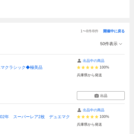
1
〜
8
件/
8
件
開催中に戻る
50件表示
出品中の商品
エマクラシック◆極美品
100%
兵庫県
から発送
出品
出品中の商品
02年 スーパーレア2枚 デュエマク
100%
兵庫県
から発送