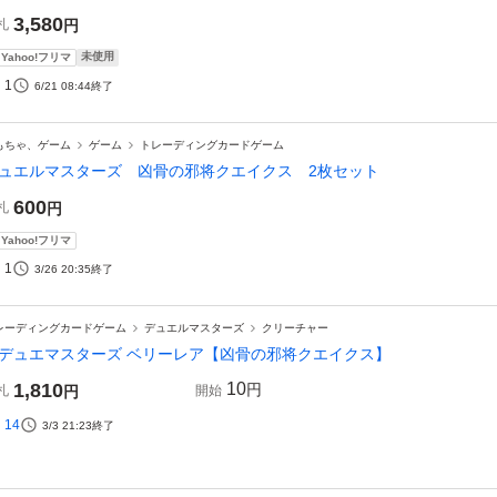
3,580
札
円
未使用
Yahoo!フリマ
1
6/21 08:44
終了
もちゃ、ゲーム
ゲーム
トレーディングカードゲーム
ュエルマスターズ 凶骨の邪将クエイクス 2枚セット
600
札
円
Yahoo!フリマ
1
3/26 20:35
終了
レーディングカードゲーム
デュエルマスターズ
クリーチャー
デュエマスターズ ベリーレア【凶骨の邪将クエイクス】
1,810
10
円
札
円
開始
14
3/3 21:23
終了