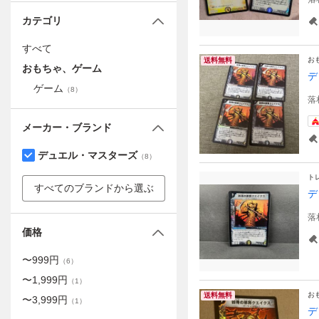
カテゴリ
すべて
お
送料無料
おもちゃ、ゲーム
デ
ゲーム
（
8
）
落
メーカー・ブランド
デュエル・マスターズ
（
8
）
ト
すべてのブランドから選ぶ
デ
落
価格
〜
999
円
（
6
）
〜
1,999
円
（
1
）
お
送料無料
〜
3,999
円
（
1
）
デ