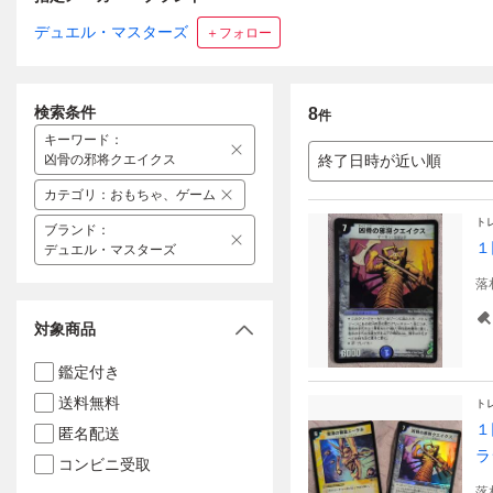
デュエル・マスターズ
＋フォロー
検索条件
8
件
キーワード
：
凶骨の邪将クエイクス
終了日時が近い順
カテゴリ
：
おもちゃ、ゲーム
ト
ブランド
：
１
デュエル・マスターズ
落
対象商品
鑑定付き
送料無料
ト
１
匿名配送
ラ
コンビニ受取
落