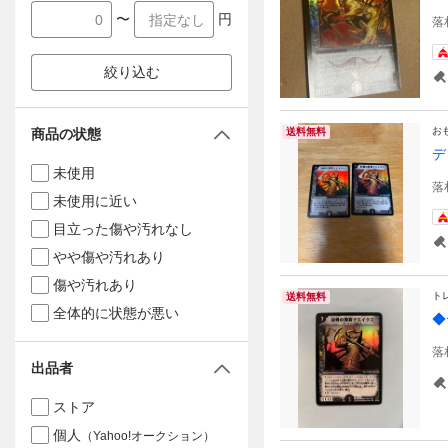
〜
円
落
絞り込む
お
商品の状態
送料無料
デ
未使用
落
未使用に近い
目立った傷や汚れなし
やや傷や汚れあり
傷や汚れあり
ト
送料無料
全体的に状態が悪い
◆
落
出品者
ストア
個人
（Yahoo!オークション）