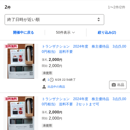
2
1
〜
2
件/
2
件
件
終了日時が近い順
開催中に戻る
50件表示
絞り込み
(2)
トランザクション 2024年度 株主優待品 3点(5,00
送料無料
0円相当) 送料不要
2,000
落札
円
2,000
開始
円
未使用
1
6/28 22:54
終了
出品
出品中の商品
トランザクション 2024年度 株主優待品 3点(5,00
送料無料
0円相当) 送料不要 2セットまで可
2,000
落札
円
2,000
開始
円
未使用