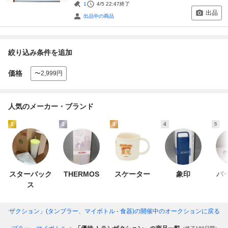
1
4/5 22:47
終了
出品
出品中の商品
絞り込み条件を追加
価格
〜2,999円
人気のメーカー・ブランド
1
2
3
4
5
スターバック
THERMOS
スケーター
象印
パ
ス
ランザクション」(タンブラー、マイボトル - 食器)
の開催中のオークションに戻る