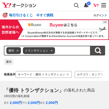
i
毎日引けるくじ 今すぐ挑戦
ログイン
優待
トランザクション
優待
検索条件
キーワード
：
優待 トランザクション
カテゴリ
：
タンブラー、
「優待 トランザクション」
の落札された商品
180
日間の落札相場
2,000
円
2,000
円
2,000
円
最安
平均
最高