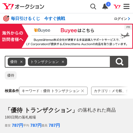
i
毎日引けるくじ 今すぐ挑戦
ログイン
優待
トランザクション
優待
検索条件
キーワード
：
優待 トランザクション
カテゴリ
：
メモ帳、付箋
「優待 トランザクション」
の落札された商品
180
日間の落札相場
787
円
787
円
787
円
最安
平均
最高