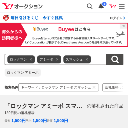
i
毎日引けるくじ 今すぐ挑戦
ログイン
ロックマン
アミーボ
スマッシュ
ロックマン アミーボ
検索条件
キーワード
：
ロックマン アミーボ スマッシュ
落札価格
：
1,5
「ロックマン アミーボ スマッシュ」
の落札された商品
180
日間の落札相場
1,500
円
1,500
円
1,500
円
最安
平均
最高