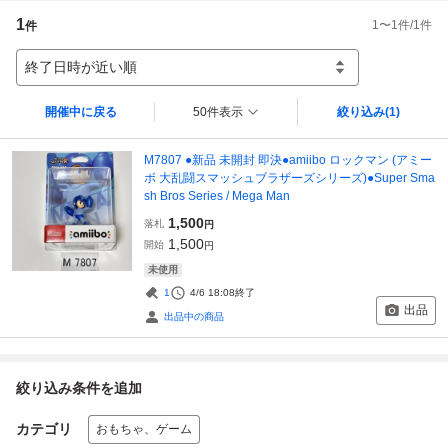
1
1
〜
1
件/
1
件
件
終了日時が近い順
開催中に戻る
50件表示
絞り込み
(1)
M7807 ●新品 未開封 即決●amiibo ロックマン (アミー
ボ 大乱闘スマッシュブラザーズシリーズ)●Super Sma
sh Bros Series / Mega Man
1,500
落札
円
1,500
開始
円
未使用
1
4/6 18:08
終了
出品
出品中の商品
絞り込み条件を追加
カテゴリ
おもちゃ、ゲーム