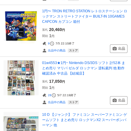
1円〜 TRON RETRO STATION レトロステーション ロ
ックマン ストリートファイター BUILT-IN 10GAMES
CAPCON カプコン 箱付
20,460
落札
円
1
開始
円
9
7/5 22:10
終了
出品
ストア
出品中の商品
01w4553★1円~ Nintendo DS/3DS ソフト 計52本 ま
とめ売り マリパ ゼルダ ロックマン 逆転裁判 他 動作
確認済み 中古品 【結城店】
17,050
落札
円
1
開始
円
28
5/7 22:19
終了
出品
ストア
出品中の商品
10 D 【ジャンク】 ファミコン スーパーファミコン ゲ
ームソフト まとめ売り ロックマンX2 スーパーボンバ
ーマン 他