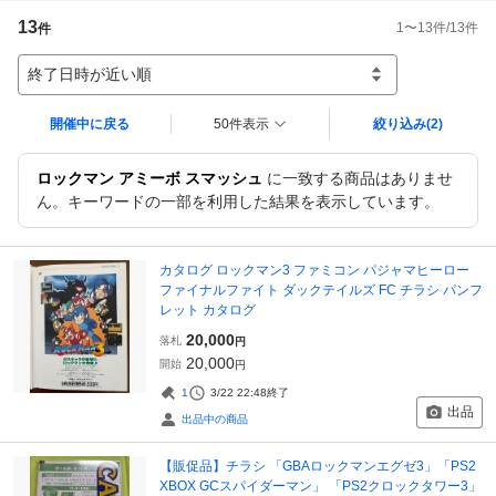
13
1
〜
13
件/
13
件
件
終了日時が近い順
開催中に戻る
50件表示
絞り込み
(2)
ロックマン アミーボ スマッシュ
に一致する商品はありませ
ん。キーワードの一部を利用した結果を表示しています。
カタログ ロックマン3 ファミコン パジャマヒーロー
ファイナルファイト ダックテイルズ FC チラシ パンフ
レット カタログ
20,000
落札
円
20,000
開始
円
1
3/22 22:48
終了
出品
出品中の商品
【販促品】チラシ 「GBAロックマンエグゼ3」「PS2
XBOX GCスパイダーマン」 「PS2クロックタワー3」