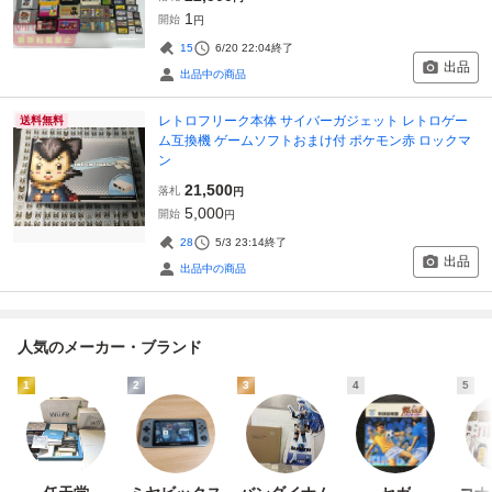
1
開始
円
15
6/20 22:04
終了
出品
出品中の商品
レトロフリーク本体 サイバーガジェット レトロゲー
送料無料
ム互換機 ゲームソフトおまけ付 ポケモン赤 ロックマ
ン
21,500
落札
円
5,000
開始
円
28
5/3 23:14
終了
出品
出品中の商品
人気のメーカー・ブランド
1
2
3
4
5