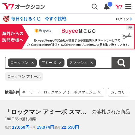
i
毎日引けるくじ 今すぐ挑戦
ログイン
ロックマン
アミーボ
スマッシュ
ロックマン アミーボ
検索条件
キーワード
：
ロックマン アミーボ スマッシュ
カテゴリ
：
そ
「ロックマン アミーボ スマッシュ」
の落札された商品
180
日間の落札相場
17,050
円
19,974
円
22,550
円
最安
平均
最高