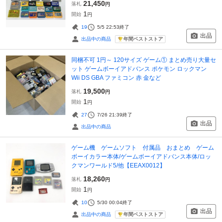
21,450
落札
円
1
開始
円
19
5/5 22:53
終了
出品
年間ベストストア
出品中の商品
同梱不可 1円～ 120サイズ ゲーム① まとめ売り大量セ
ット ゲームボーイアドバンス ポケモン ロックマン
Wii DS GBA ファミコン 赤 金など
19,500
落札
円
1
開始
円
27
7/26 21:39
終了
出品
出品中の商品
ゲーム機 ゲームソフト 付属品 おまとめ ゲーム
ボーイカラー本体/ゲームボーイアドバンス本体/ロッ
クマンワールド5/他【EEAX0012】
18,260
落札
円
1
開始
円
10
5/30 00:04
終了
出品
年間ベストストア
出品中の商品