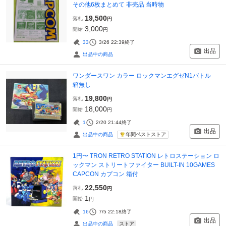
その他6枚まとめて 非売品 当時物
19,500
落札
円
3,000
開始
円
33
3/26 22:39
終了
出品
出品中の商品
ワンダースワン カラー ロックマンエグゼN1バトル
箱無し
19,800
落札
円
18,000
開始
円
1
2/20 21:44
終了
出品
年間ベストストア
出品中の商品
1円〜 TRON RETRO STATION レトロステーション ロ
ックマン ストリートファイター BUILT-IN 10GAMES
CAPCON カプコン 箱付
22,550
落札
円
1
開始
円
16
7/5 22:18
終了
出品
ストア
出品中の商品