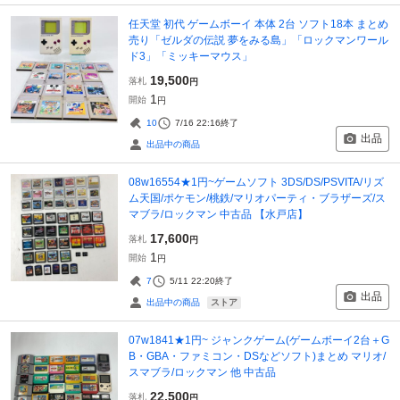
任天堂 初代 ゲームボーイ 本体 2台 ソフト18本 まとめ
売り「ゼルダの伝説 夢をみる島」「ロックマンワール
ド3」「ミッキーマウス」
19,500
落札
円
1
開始
円
10
7/16 22:16
終了
出品
出品中の商品
08w16554★1円~ゲームソフト 3DS/DS/PSVITA/リズ
ム天国/ポケモン/桃鉄/マリオパーティ・ブラザーズ/ス
マブラ/ロックマン 中古品 【水戸店】
17,600
落札
円
1
開始
円
7
5/11 22:20
終了
出品
ストア
出品中の商品
07w1841★1円~ ジャンクゲーム(ゲームボーイ2台＋G
B・GBA・ファミコン・DSなどソフト)まとめ マリオ/
スマブラ/ロックマン 他 中古品
22,500
落札
円