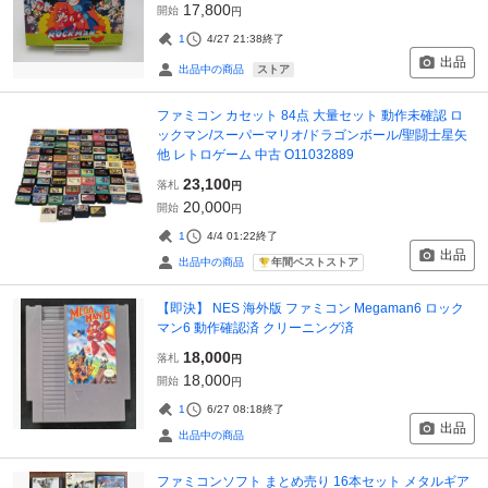
17,800
開始
円
1
4/27 21:38
終了
出品
ストア
出品中の商品
ファミコン カセット 84点 大量セット 動作未確認 ロ
ックマン/スーパーマリオ/ドラゴンボール/聖闘士星矢
他 レトロゲーム 中古 O11032889
23,100
落札
円
20,000
開始
円
1
4/4 01:22
終了
出品
年間ベストストア
出品中の商品
【即決】 NES 海外版 ファミコン Megaman6 ロック
マン6 動作確認済 クリーニング済
18,000
落札
円
18,000
開始
円
1
6/27 08:18
終了
出品
出品中の商品
ファミコンソフト まとめ売り 16本セット メタルギア