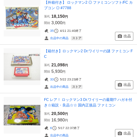
【外箱付き】 ロックマン2 ◎ ファミコンソフト/FC カ
プコン ◎ #7788
18,150
落札
円
3,000
開始
円
35
4/11 21:40
終了
出品
ストア
出品中の商品
【箱付き】ロックマン2 Dr.ワイリーの謎 ファミコン F
C
21,098
落札
円
5,930
開始
円
33
5/22 23:23
終了
出品
ストア
出品中の商品
FC レア！ ロックマン3 Dr.ワイリーの最期!? ハガキ付
き☆箱説・良品☆☆ 国内正規品 ファミコン
20,500
落札
円
16,980
開始
円
6
5/17 22:37
終了
出品
出品中の商品