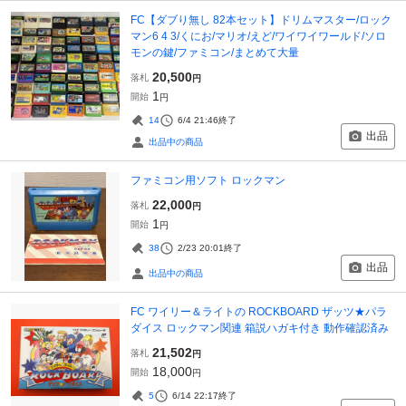
FC【ダブり無し 82本セット】ドリムマスター/ロック
マン6 4 3/くにお/マリオ/えど/ワイワイワールド/ソロ
モンの鍵/ファミコン/まとめて大量
20,500
落札
円
1
開始
円
14
6/4 21:46
終了
出品
出品中の商品
ファミコン用ソフト ロックマン
22,000
落札
円
1
開始
円
38
2/23 20:01
終了
出品
出品中の商品
FC ワイリー＆ライトの ROCKBOARD ザッツ★パラ
ダイス ロックマン関連 箱説ハガキ付き 動作確認済み
21,502
落札
円
18,000
開始
円
5
6/14 22:17
終了