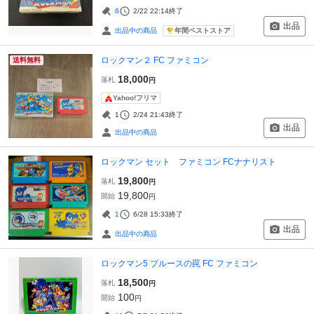
6
2/22 22:14
終了
出品
年間ベストストア
出品中の商品
ロックマン２ FC ファミコン
送料無料
18,000
落札
円
Yahoo!フリマ
1
2/24 21:43
終了
出品
出品中の商品
ロックマン セット ファミコン FCナナリスト
19,800
落札
円
19,800
開始
円
1
6/28 15:33
終了
出品
出品中の商品
ロックマン5 ブルースの罠 FC ファミコン
18,500
落札
円
100
開始
円