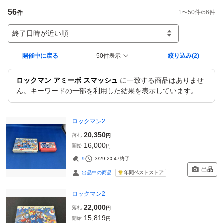
56
1
〜
50
件/
56
件
件
終了日時が近い順
開催中に戻る
50件表示
絞り込み
(2)
ロックマン アミーボ スマッシュ
に一致する商品はありませ
ん。キーワードの一部を利用した結果を表示しています。
ロックマン2
20,350
落札
円
16,000
開始
円
9
3/29 23:47
終了
出品
年間ベストストア
出品中の商品
ロックマン2
22,000
落札
円
15,819
開始
円