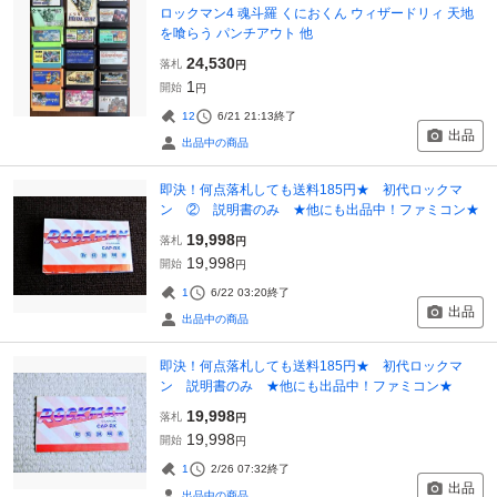
ロックマン4 魂斗羅 くにおくん ウィザードリィ 天地
を喰らう パンチアウト 他
24,530
落札
円
1
開始
円
12
6/21 21:13
終了
出品
出品中の商品
即決！何点落札しても送料185円★ 初代ロックマ
ン ② 説明書のみ ★他にも出品中！ファミコン★
19,998
落札
円
19,998
開始
円
1
6/22 03:20
終了
出品
出品中の商品
即決！何点落札しても送料185円★ 初代ロックマ
ン 説明書のみ ★他にも出品中！ファミコン★
19,998
落札
円
19,998
開始
円
1
2/26 07:32
終了
出品
出品中の商品