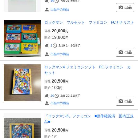
19
7/5 21:56
終了
出品
出品中の商品
ロックマン フルセット ファミコン FCナナリスト
20,000
落札
円
19,800
開始
円
1
2/19 14:16
終了
出品
出品中の商品
ロックマン4 ファミコンソフト FC ファミコン カ
セット
20,500
落札
円
100
開始
円
20
2/8 20:21
終了
出品
出品中の商品
『ロックマン6』ファミコン ■動作確認済 国内正規
品■
20,500
落札
円
1
開始
円