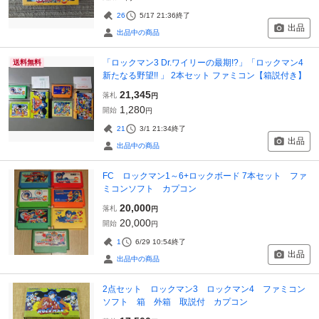
26
5/17 21:36
終了
出品
出品中の商品
「ロックマン3 Dr.ワイリーの最期!?」「ロックマン4
送料無料
新たなる野望!! 」 2本セット ファミコン【箱説付き】
21,345
落札
円
1,280
開始
円
21
3/1 21:34
終了
出品
出品中の商品
FC ロックマン1～6+ロックボード 7本セット ファ
ミコンソフト カプコン
20,000
落札
円
20,000
開始
円
1
6/29 10:54
終了
出品
出品中の商品
2点セット ロックマン3 ロックマン4 ファミコン
ソフト 箱 外箱 取説付 カプコン