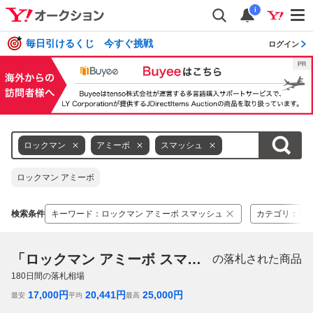
i
毎日引けるくじ 今すぐ挑戦
ログイン
ロックマン
アミーボ
スマッシュ
ロックマン アミーボ
検索条件
キーワード
：
ロックマン アミーボ スマッシュ
カテゴリ
：
フ
「ロックマン アミーボ スマッシュ」
の落札された商品
180
日間の落札相場
17,000
円
20,441
円
25,000
円
最安
平均
最高