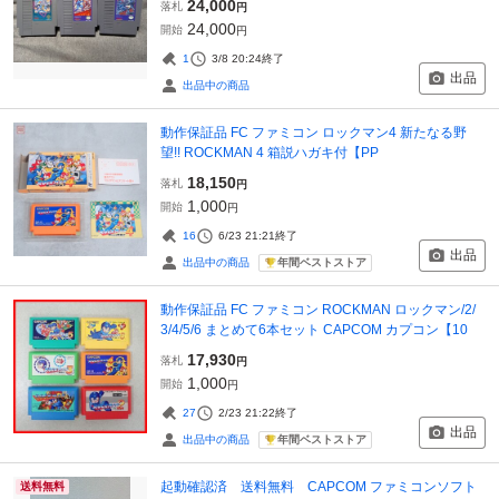
24,000
落札
円
24,000
開始
円
1
3/8 20:24
終了
出品
出品中の商品
動作保証品 FC ファミコン ロックマン4 新たなる野
望!! ROCKMAN 4 箱説ハガキ付【PP
18,150
落札
円
1,000
開始
円
16
6/23 21:21
終了
出品
年間ベストストア
出品中の商品
動作保証品 FC ファミコン ROCKMAN ロックマン/2/
3/4/5/6 まとめて6本セット CAPCOM カプコン【10
17,930
落札
円
1,000
開始
円
27
2/23 21:22
終了
出品
年間ベストストア
出品中の商品
起動確認済 送料無料 CAPCOM ファミコンソフト
送料無料