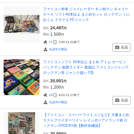
ファミコン本体 ジョイレーダー キン肉マン キャリー
ケース ソフト40本以上 まとめセット ロックマン くに
おくん ドラクエ FCジャンク
24,497
落札
円
1,500
開始
円
27
7/29 21:01
終了
出品
出品中の商品
ファミコンソフト 30本以上 まとめ アトム カービィ
パックマン 仮面ライダー 最遊記 ファミコンジャンプ
ロックマン等 ジャンク扱い T③
20,001
落札
円
1,200
開始
円
18
4/10 21:17
終了
出品
出品中の商品
【ファミコン・スーパーファミコンなど】大量まとめ
ラストファイターツイン レインボーアイランド箱 ロ
ックマン OTOCKY他【動作未確認】
20,000
落札