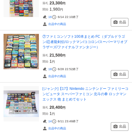
23,300
落札
円
1,980
開始
円
16
6/14 22:10
終了
出品
出品中の商品
⑦ファミコンソフト100本まとめ FC（ダブルドラゴ
ン/忍者龍剣伝/ロックマン/ココロン/スーパーマリオブ
ラザーズ/ファイナルファンタジー）
21,500
落札
円
1
開始
円
18
6/28 22:52
終了
出品
出品中の商品
[ジャンク]【17】Nintendo ニンテンドー ファミリーコ
ンピュータ スーパーファミコン 北斗の拳 ロックマン
エックス 他 まとめてセット
20,400
落札
円
1
開始
円
14
6/11 23:49
終了
出品
出品中の商品