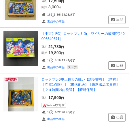
17,500
落札
円
8,000
開始
円
18
3/8 23:23
終了
出品
出品中の商品
【中古】FC）ロックマン3 Dr・ワイリーの最期!?[240
006549671]
21,780
落札
円
19,800
開始
円
1
4/19 23:42
終了
出品
ストア
出品中の商品
ロックマン6史上最大の戦い【説明書有】【箱有】
送料無料
【在庫1点限り】【匿名配送】【送料出品者負担】
【２４時間以内発送】【暗所保管】
17,900
落札
円
Yahoo!フリマ
1
4/22 20:45
終了
出品
出品中の商品