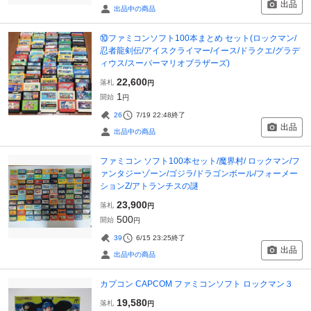
出品
出品中の商品
⑩ファミコンソフト100本まとめ セット(ロックマン/
忍者龍剣伝/アイスクライマー/イース/ドラクエ/グラデ
ィウス/スーパーマリオブラザーズ)
22,600
落札
円
1
開始
円
26
7/19 22:48
終了
出品
出品中の商品
ファミコン ソフト100本セット/魔界村/ ロックマン/フ
ァンタジーゾーン/ゴジラ/ドラゴンボール/フォーメー
ションZ/アトランチスの謎
23,900
落札
円
500
開始
円
39
6/15 23:25
終了
出品
出品中の商品
カプコン CAPCOM ファミコンソフト ロックマン３
19,580
落札
円