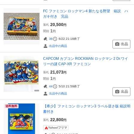
FC ファミコン ロックマン4 新たなる野望 箱説 ハ
ガキ付き 完品
20,500
落札
円
1
開始
円
36
6/22 21:18
終了
出品
出品中の商品
CAPCOM カプコン ROCKMAN ロックマン 2 Dr.ワイ
リーの謎 CAP-XR ファミコン
21,073
落札
円
1
開始
円
44
5/10 21:59
終了
出品
出品中の商品
【希少】ファミコン ロックマン3 ラベル逆さ版 箱説明
送料無料
書付き
22,800
落札
円
Yahoo!フリマ