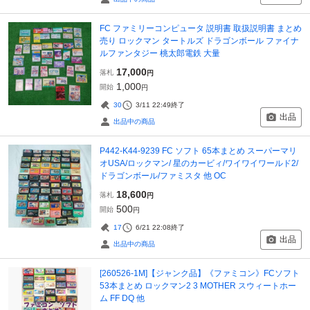
FC ファミリーコンピュータ 説明書 取扱説明書 まとめ
売り ロックマン タートルズ ドラゴンボール ファイナ
ルファンタジー 桃太郎電鉄 大量
17,000
落札
円
1,000
開始
円
30
3/11 22:49
終了
出品
出品中の商品
P442-K44-9239 FC ソフト 65本まとめ スーパーマリ
オUSA/ロックマン/ 星のカービィ/ワイワイワールド2/
ドラゴンボール/ファミスタ 他 OC
18,600
落札
円
500
開始
円
17
6/21 22:08
終了
出品
出品中の商品
[260526-1M]【ジャンク品】《ファミコン》FCソフト
53本まとめ ロックマン2 3 MOTHER スウィートホー
ム FF DQ 他