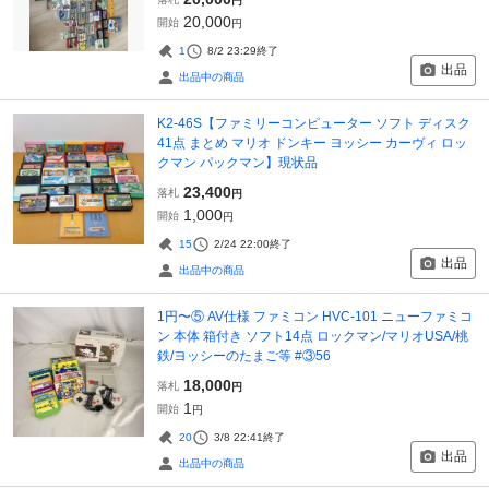
円
20,000
開始
円
1
8/2 23:29
終了
出品
出品中の商品
K2-46S【ファミリーコンピューター ソフト ディスク
41点 まとめ マリオ ドンキー ヨッシー カーヴィ ロッ
クマン パックマン】現状品
23,400
落札
円
1,000
開始
円
15
2/24 22:00
終了
出品
出品中の商品
1円〜⑤ AV仕様 ファミコン HVC-101 ニューファミコ
ン 本体 箱付き ソフト14点 ロックマン/マリオUSA/桃
鉄/ヨッシーのたまご等 #③56
18,000
落札
円
1
開始
円
20
3/8 22:41
終了
出品
出品中の商品