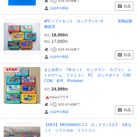
1
5/14 20:09
終了
出品
出品中の商品
●FCソフトセット ロックマン1～6 初期起動
確認済
18,000
落札
円
17,000
開始
円
1
4/18 10:41
終了
出品
出品中の商品
まとめ売り 7本セット ロックマン カプコン レ
送料無料
トロゲーム ファミコン FC ロックボード CAP
COM 名作 Rockman
24,999
落札
円
Yahoo!フリマ
1
5/23 07:45
終了
出品
出品中の商品
【NES】 MEGAMAN1.2.3 ロックマン1.2.3 3本セ
ット ソフトのみ ファミコン