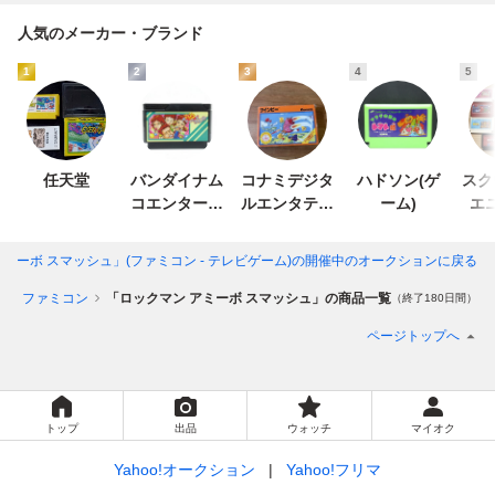
人気のメーカー・ブランド
1
2
3
4
5
任天堂
バンダイナム
コナミデジタ
ハドソン(ゲ
スク
コエンターテ
ルエンタテイ
ーム)
エ
インメント
ンメント
ミーボ スマッシュ」(ファミコン - テレビゲーム)
の開催中のオークションに戻る
ム
ファミコン
「ロックマン アミーボ スマッシュ」の商品一覧
（終了180日間）
ページトップへ
トップ
出品
ウォッチ
マイオク
Yahoo!オークション
Yahoo!フリマ