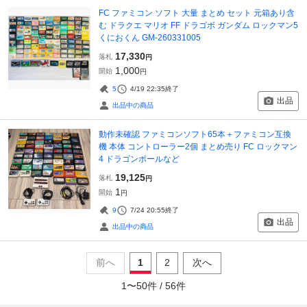
FC ファミコン ソフト 大量 まとめ セット 元箱あり含
む ドラクエ マリオ FF ドラゴボ ガンダム ロックマン5
くにおくん GM-260331005
17,330
落札
円
1,000
開始
円
5
4/19 22:35
終了
出品
出品中の商品
動作未確認 ファミコンソフト65本＋ファミコン互換
機 本体 コントローラー2個 まとめ売り FC ロックマン
4 ドラゴンボールなど
19,125
落札
円
1
開始
円
9
7/24 20:55
終了
出品
出品中の商品
前へ
1
2
次へ
1
〜
50
件 /
56
件