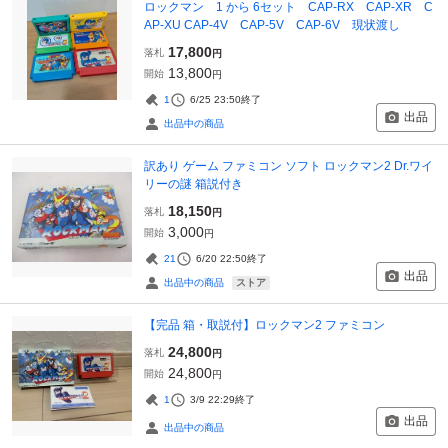
ロックマン 1 から 6セット CAP-RX CAP-XR C
AP-XU CAP-4V CAP-5V CAP-6V 現状渡し
17,800
落札
円
13,800
開始
円
1
6/25 23:50
終了
出品
出品中の商品
訳あり ゲーム ファミコン ソフト ロックマン2 Dr.ワイ
リーの謎 箱説付き
18,150
落札
円
3,000
開始
円
21
6/20 22:50
終了
出品
ストア
出品中の商品
【完品 箱・取説付】ロックマン2 ファミコン
24,800
落札
円
24,800
開始
円
1
3/9 22:29
終了
出品
出品中の商品