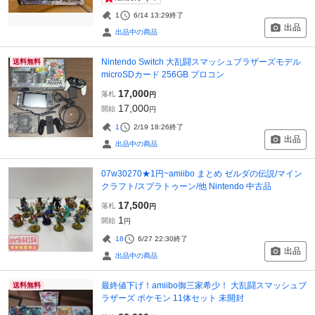
1
6/14 13:29
終了
出品
出品中の商品
Nintendo Switch 大乱闘スマッシュブラザーズモデル
送料無料
microSDカード 256GB プロコン
17,000
落札
円
17,000
開始
円
1
2/19 18:26
終了
出品
出品中の商品
07w30270★1円~amiibo まとめ ゼルダの伝説/マイン
クラフト/スプラトゥーン/他 Nintendo 中古品
17,500
落札
円
1
開始
円
18
6/27 22:30
終了
出品
出品中の商品
最終値下げ！amiibo御三家希少！ 大乱闘スマッシュブ
送料無料
ラザーズ ポケモン 11体セット 未開封