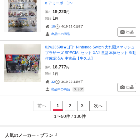
o アミーボ 1〜
19,220
落札
円
1
開始
円
18
4/19 22:01
終了
出品
出品中の商品
02w23598★1円~ Nintendo Switch 大乱闘スマッシュ
ブラザーズ SPECIALセット XAJ 旧型 本体セット ※動
作確認済み 中古品【牛久店】
18,777
落札
円
1
開始
円
32
3/19 22:44
終了
出品
ストア
出品中の商品
前へ
1
2
3
次へ
1
〜
50
件 /
130
件
人気のメーカー・ブランド