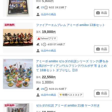
5,800
開始
円
23
6/22 19:13
終了
出品
出品中の商品
ファイアーエムブレム アミーボ amiibo 13体セット
送料無料
19,000
落札
円
Yahoo!フリマ
1
4/20 07:44
終了
出品
出品中の商品
アミーボ amiibo ゼルダの伝説シリーズ リンク(夢をみ
る島)/ガーディアン/ウルフリンク/ウルボザ 等 まとめ
て 18体セット ダブりなし【10
22,550
落札
円
1,000
開始
円
29
5/23 21:52
終了
出品
年間ベストストア
出品中の商品
ゼルダの伝説 アミーボ amiibo 21個 ケース付き
送料無料