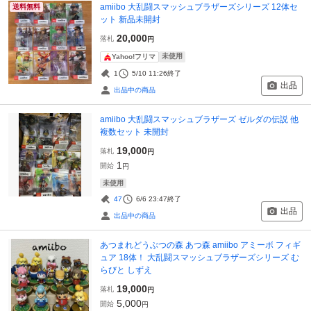
amiibo 大乱闘スマッシュブラザーズシリーズ 12体セ
送料無料
ット 新品未開封
20,000
落札
円
未使用
Yahoo!フリマ
1
5/10 11:26
終了
出品
出品中の商品
amiibo 大乱闘スマッシュブラザーズ ゼルダの伝説 他
複数セット 未開封
19,000
落札
円
1
開始
円
未使用
47
6/6 23:47
終了
出品
出品中の商品
あつまれどうぶつの森 あつ森 amiibo アミーボ フィギ
ュア 18体！ 大乱闘スマッシュブラザーズシリーズ む
らびと しずえ
19,000
落札
円
5,000
開始
円