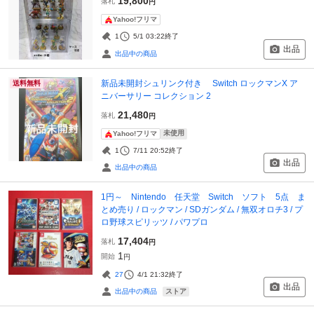
19,800
落札
円
Yahoo!フリマ
1
5/1 03:22
終了
出品
出品中の商品
新品未開封シュリンク付き Switch ロックマンX ア
送料無料
ニバーサリー コレクション 2
21,480
落札
円
未使用
Yahoo!フリマ
1
7/11 20:52
終了
出品
出品中の商品
1円～ Nintendo 任天堂 Switch ソフト 5点 ま
とめ売り / ロックマン / SDガンダム / 無双オロチ3 / プ
ロ野球スピリッツ / パワプロ
17,404
落札
円
1
開始
円
27
4/1 21:32
終了
出品
ストア
出品中の商品