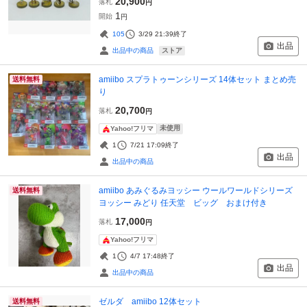
20,900
落札
円
1
開始
円
105
3/29 21:39
終了
出品
ストア
出品中の商品
amiibo スプラトゥーンシリーズ 14体セット まとめ売
送料無料
り
20,700
落札
円
未使用
Yahoo!フリマ
1
7/21 17:09
終了
出品
出品中の商品
amiibo あみぐるみヨッシー ウールワールドシリーズ
送料無料
ヨッシー みどり 任天堂 ビッグ おまけ付き
17,000
落札
円
Yahoo!フリマ
1
4/7 17:48
終了
出品
出品中の商品
ゼルダ amiibo 12体セット
送料無料