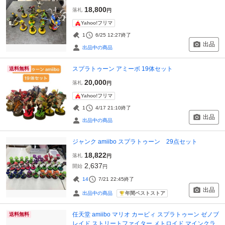
18,800
落札
円
Yahoo!フリマ
1
6/25 12:27
終了
出品
出品中の商品
スプラトゥーン アミーボ 19体セット
送料無料
20,000
落札
円
Yahoo!フリマ
1
4/17 21:10
終了
出品
出品中の商品
ジャンク amiibo スプラトゥーン 29点セット
18,822
落札
円
2,637
開始
円
14
7/21 22:45
終了
出品
年間ベストストア
出品中の商品
任天堂 amiibo マリオ カービィ スプラトゥーン ゼノブ
送料無料
レイド ストリートファイター メトロイド マインクラ