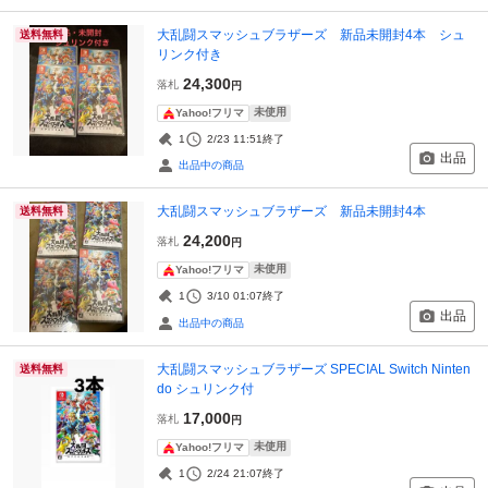
大乱闘スマッシュブラザーズ 新品未開封4本 シュ
送料無料
リンク付き
24,300
落札
円
未使用
Yahoo!フリマ
1
2/23 11:51
終了
出品
出品中の商品
大乱闘スマッシュブラザーズ 新品未開封4本
送料無料
24,200
落札
円
未使用
Yahoo!フリマ
1
3/10 01:07
終了
出品
出品中の商品
大乱闘スマッシュブラザーズ SPECIAL Switch Ninten
送料無料
do シュリンク付
17,000
落札
円
未使用
Yahoo!フリマ
1
2/24 21:07
終了