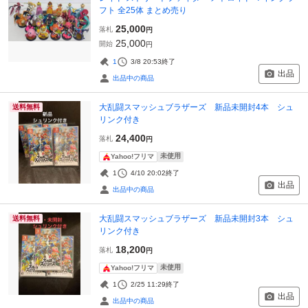
フト 全25体 まとめ売り
25,000
落札
円
25,000
開始
円
1
3/8 20:53
終了
出品
出品中の商品
大乱闘スマッシュブラザーズ 新品未開封4本 シュ
送料無料
リンク付き
24,400
落札
円
未使用
Yahoo!フリマ
1
4/10 20:02
終了
出品
出品中の商品
大乱闘スマッシュブラザーズ 新品未開封3本 シュ
送料無料
リンク付き
18,200
落札
円
未使用
Yahoo!フリマ
1
2/25 11:29
終了
出品
出品中の商品