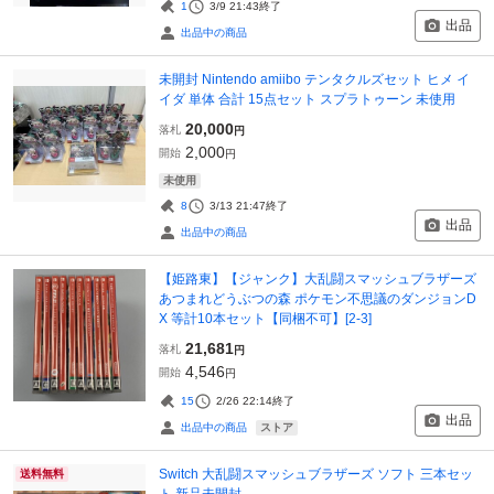
1
3/9 21:43
終了
出品
出品中の商品
未開封 Nintendo amiibo テンタクルズセット ヒメ イ
イダ 単体 合計 15点セット スプラトゥーン 未使用
20,000
落札
円
2,000
開始
円
未使用
8
3/13 21:47
終了
出品
出品中の商品
【姫路東】【ジャンク】大乱闘スマッシュブラザーズ
あつまれどうぶつの森 ポケモン不思議のダンジョンD
X 等計10本セット【同梱不可】[2-3]
21,681
落札
円
4,546
開始
円
15
2/26 22:14
終了
出品
ストア
出品中の商品
Switch 大乱闘スマッシュブラザーズ ソフト 三本セッ
送料無料
ト 新品未開封