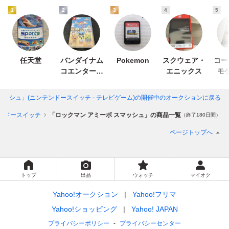
1
2
3
4
5
任天堂
バンダイナム
Pokemon
スクウェア・
コー
コエンターテ
エニックス
モ
インメント
マッシュ」(ニンテンドースイッチ - テレビゲーム)
の開催中のオークションに戻る
ンドースイッチ
「ロックマン アミーボ スマッシュ」の商品一覧
（終了180日間）
ページトップへ
トップ
出品
ウォッチ
マイオク
Yahoo!オークション
Yahoo!フリマ
Yahoo!ショッピング
Yahoo! JAPAN
プライバシーポリシー
プライバシーセンター