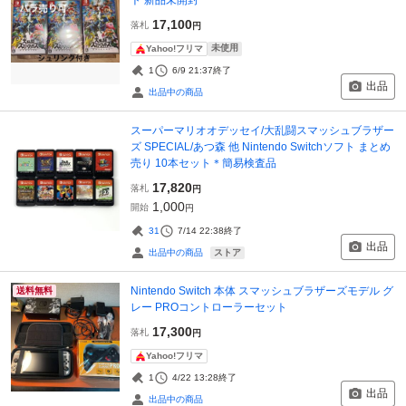
17,100
落札
円
未使用
Yahoo!フリマ
1
6/9 21:37
終了
出品
出品中の商品
スーパーマリオオデッセイ/大乱闘スマッシュブラザー
ズ SPECIAL/あつ森 他 Nintendo Switchソフト まとめ
売り 10本セット＊簡易検査品
17,820
落札
円
1,000
開始
円
31
7/14 22:38
終了
出品
ストア
出品中の商品
Nintendo Switch 本体 スマッシュブラザーズモデル グ
送料無料
レー PROコントローラーセット
17,300
落札
円
Yahoo!フリマ
1
4/22 13:28
終了
出品
出品中の商品