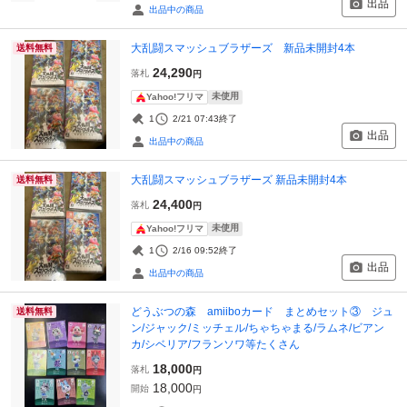
出品
出品中の商品
大乱闘スマッシュブラザーズ 新品未開封4本
送料無料
24,290
落札
円
未使用
Yahoo!フリマ
1
2/21 07:43
終了
出品
出品中の商品
大乱闘スマッシュブラザーズ 新品未開封4本
送料無料
24,400
落札
円
未使用
Yahoo!フリマ
1
2/16 09:52
終了
出品
出品中の商品
どうぶつの森 amiiboカード まとめセット③ ジュ
送料無料
ン/ジャック/ミッチェル/ちゃちゃまる/ラムネ/ビアン
カ/シベリア/フランソワ等たくさん
18,000
落札
円
18,000
開始
円