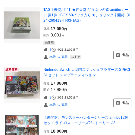
TAG【未使用品】★任天堂 どうぶつの森 amiiboカー
ド 第1弾 1BOX 50パック入り ★シュリンク未開封〈0
24-260419-TI-03-TAG〉
17,050
落札
円
9,091
開始
円
未使用
4
4/21 21:09
終了
出品
ストア
出品中の商品
Nintendo Switch 大乱闘スマッシュブラザーズ SPECI
送料無料
ALセット スマブラエディション
17,980
落札
円
17,980
開始
円
1
3/31 23:59
終了
出品
出品中の商品
【未開封】モンスターハンターシリーズ amiibo12体
セット ライズ/ストーリーズ2/ストーリーズ3
18,000
落札
円