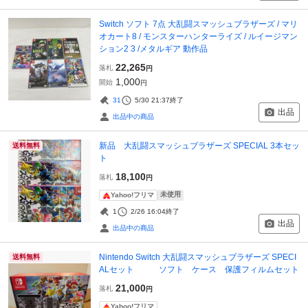
Switch ソフト 7点 大乱闘スマッシュブラザーズ / マリ
オカート8 / モンスターハンターライズ / ルイージマン
ション2 3 /メタルギア 動作品
22,265
落札
円
1,000
開始
円
31
5/30 21:37
終了
出品
出品中の商品
新品 大乱闘スマッシュブラザーズ SPECIAL 3本セッ
送料無料
ト
18,100
落札
円
未使用
Yahoo!フリマ
1
2/26 16:04
終了
出品
出品中の商品
Nintendo Switch 大乱闘スマッシュブラザーズ SPECI
送料無料
ALセット ソフト ケース 保護フィルムセット
21,000
落札
円
Yahoo!フリマ