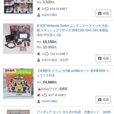
3,500
開始
円
23
4/26 22:09
終了
出品
出品中の商品
任天堂 Nintendo Switch ニンテンドー スイッチ 大乱
闘 スマッシュブラザーズ SPECIAL HAC-001 初期化
済み 中古品 z_z(j)
18,150
落札
円
10,000
開始
円
14
7/14 21:30
終了
出品
ストア
出品中の商品
【未開封】どうぶつの森 amiiboカード 第4弾 BOX シ
送料無料
ュリンク付き
24,980
落札
円
未使用
Yahoo!フリマ
1
3/17 16:01
終了
出品
出品中の商品
フィギュア セット ゼルダの伝説 大量セット amiib