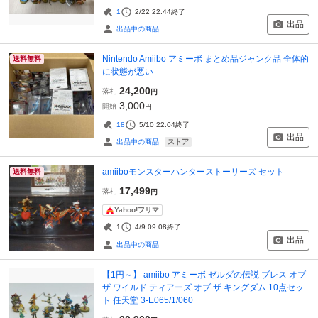
1
2/22 22:44
終了
出品
出品中の商品
Nintendo Amiibo アミーボ まとめ品ジャンク品 全体的
送料無料
に状態が悪い
24,200
落札
円
3,000
開始
円
18
5/10 22:04
終了
出品
ストア
出品中の商品
amiiboモンスターハンターストーリーズ セット
送料無料
17,499
落札
円
Yahoo!フリマ
1
4/9 09:08
終了
出品
出品中の商品
【1円～】 amiibo アミーボ ゼルダの伝説 ブレス オブ
ザ ワイルド ティアーズ オブ ザ キングダム 10点セッ
ト 任天堂 3-E065/1/060