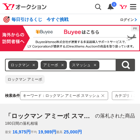
i
毎日引けるくじ 今すぐ挑戦
ログイン
ロックマン
アミーボ
スマッシュ
ロックマン アミーボ
検索条件
キーワード
：
ロックマン アミーボ スマッシュ
カテゴリ
：
ニ
「ロックマン アミーボ スマッシュ」
の落札された商品
180
日間の落札相場
16,975
円
19,989
円
25,000
円
最安
平均
最高