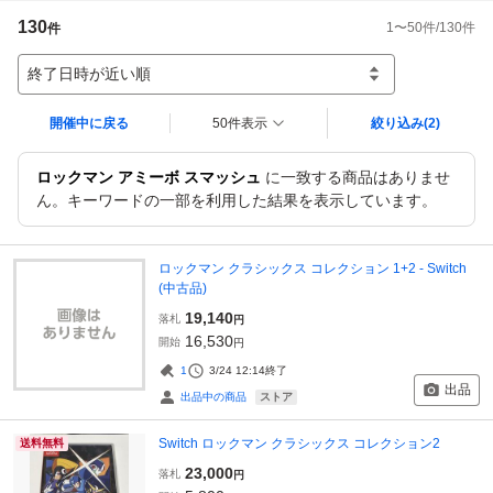
130
1
〜
50
件/
130
件
件
終了日時が近い順
開催中に戻る
50件表示
絞り込み
(2)
ロックマン アミーボ スマッシュ
に一致する商品はありませ
ん。キーワードの一部を利用した結果を表示しています。
ロックマン クラシックス コレクション 1+2 - Switch
(中古品)
19,140
落札
円
16,530
開始
円
1
3/24 12:14
終了
出品
ストア
出品中の商品
Switch ロックマン クラシックス コレクション2
送料無料
23,000
落札
円