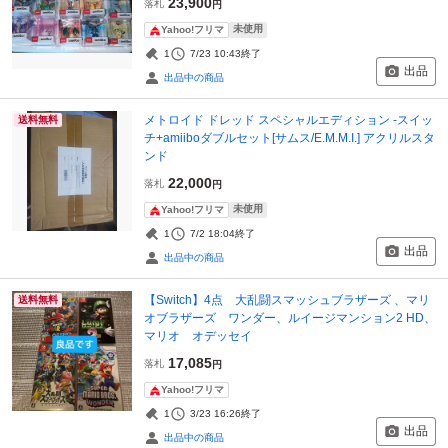
23,900
落札
円
未使用
Yahoo!フリマ
1
7/23 10:43
終了
出品
出品中の商品
メトロイド ドレッド スペシャルエディション -スイッ
送料無料
チ+amiiboダブルセット[サムス/E.M.M.I.] アクリルスタ
ンド
22,000
落札
円
未使用
Yahoo!フリマ
1
7/2 18:04
終了
出品
出品中の商品
【Switch】4点 大乱闘スマッシュブラザーズ 、マリ
送料無料
オブラザーズ ワンダー、ルイージマンション2 HD、
マリオ オデッセイ
17,085
落札
円
Yahoo!フリマ
1
3/23 16:26
終了
出品
出品中の商品