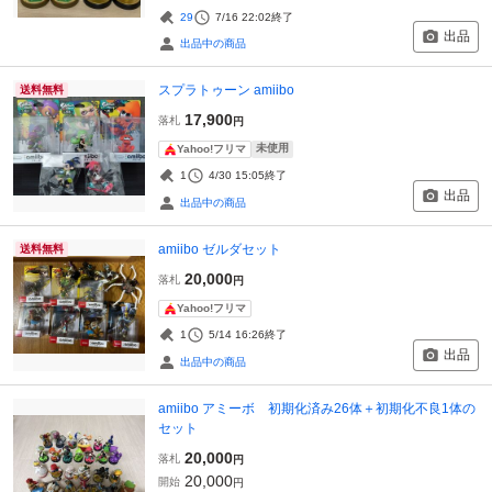
29
7/16 22:02
終了
出品
出品中の商品
スプラトゥーン amiibo
送料無料
17,900
落札
円
未使用
Yahoo!フリマ
1
4/30 15:05
終了
出品
出品中の商品
amiibo ゼルダセット
送料無料
20,000
落札
円
Yahoo!フリマ
1
5/14 16:26
終了
出品
出品中の商品
amiibo アミーボ 初期化済み26体＋初期化不良1体の
セット
20,000
落札
円
20,000
開始
円