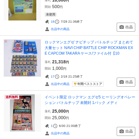
落札
円
500
開始
円
未使用
16
7/28 21:36
終了
出品
出品中の商品
ロックマンエグゼ ナビチップ バトルチップ まとめて
大量セット NAVI CHIP BATTLE CHIP ROCKMAN EX
E CAPCOM TAKARA ケース/ファイル付【10
21,318
落札
円
1,000
開始
円
17
2/18 21:25
終了
出品
年間ベストストア
出品中の商品
イベント限定 ロックマン エグゼ5 ヒーリングオペレー
送料無料
ション バトルチップ 未開封 1パック メディ
25,000
落札
円
25,000
開始
円
1
6/30 21:00
終了
出品
出品中の商品