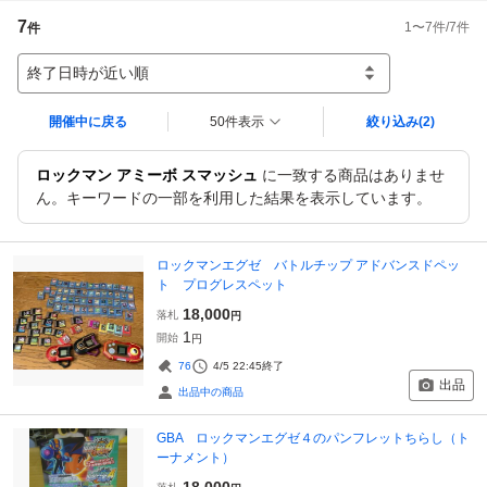
7
1
〜
7
件/
7
件
件
終了日時が近い順
開催中に戻る
50件表示
絞り込み
(2)
ロックマン アミーボ スマッシュ
に一致する商品はありませ
ん。キーワードの一部を利用した結果を表示しています。
ロックマンエグゼ バトルチップ アドバンスドペッ
ト プログレスペット
18,000
落札
円
1
開始
円
76
4/5 22:45
終了
出品
出品中の商品
GBA ロックマンエグゼ４のパンフレットちらし（ト
ーナメント）
18,000