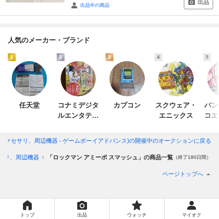
出品
出品中の商品
人気のメーカー・ブランド
1
2
3
4
5
任天堂
コナミデジタ
カプコン
スクウェア・
バン
ルエンタテイ
エニックス
コエ
ンメント
イ
アクセサリ、周辺機器 - ゲームボーイアドバンス)
の開催中のオークションに戻る
サリ、周辺機器
「ロックマン アミーボ スマッシュ」の商品一覧
（終了180日間）
ページトップへ
トップ
出品
ウォッチ
マイオク