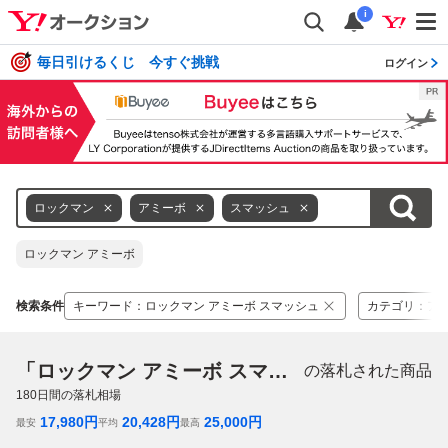
i
毎日引けるくじ 今すぐ挑戦
ログイン
ロックマン
アミーボ
スマッシュ
ロックマン アミーボ
検索条件
キーワード
：
ロックマン アミーボ スマッシュ
カテゴリ
：
ア
「ロックマン アミーボ スマッシュ」
の落札された商品
180
日間の落札相場
17,980
円
20,428
円
25,000
円
最安
平均
最高