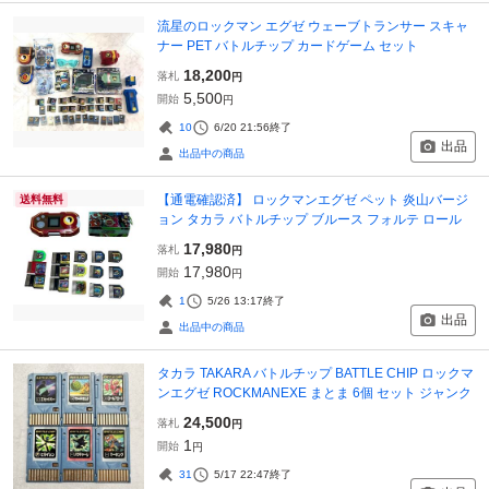
流星のロックマン エグゼ ウェーブトランサー スキャ
ナー PET バトルチップ カードゲーム セット
18,200
落札
円
5,500
開始
円
10
6/20 21:56
終了
出品
出品中の商品
【通電確認済】 ロックマンエグゼ ペット 炎山バージ
送料無料
ョン タカラ バトルチップ ブルース フォルテ ロール
17,980
落札
円
17,980
開始
円
1
5/26 13:17
終了
出品
出品中の商品
タカラ TAKARA バトルチップ BATTLE CHIP ロックマ
ンエグゼ ROCKMANEXE まとま 6個 セット ジャンク
24,500
落札
円
1
開始
円
31
5/17 22:47
終了