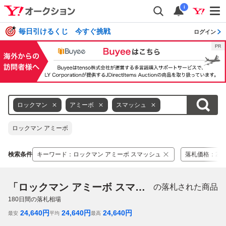
i
毎日引けるくじ 今すぐ挑戦
ログイン
ロックマン
アミーボ
スマッシュ
ロックマン アミーボ
検索条件
キーワード
：
ロックマン アミーボ スマッシュ
落札価格
：
24,
「ロックマン アミーボ スマッシュ」
の落札された商品
180
日間の落札相場
24,640
円
24,640
円
24,640
円
最安
平均
最高