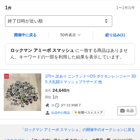
1
1
〜
1
件/
1
件
件
終了日時が近い順
開催中に戻る
50件表示
絞り込み
(1)
ロックマン アミーボ スマッシュ
に一致する商品はありませ
ん。キーワードの一部を利用した結果を表示しています。
1円〜 訳あり ニンテンドーDS ポケモンレンジャー 3D
S 大乱闘スマッシュブラザーズ 他
24,640
落札
円
1
開始
円
11
3/7 22:30
終了
出品
年間ベストストア
出品中の商品
「ロックマン アミーボ スマッシュ」
の開催中のオークションに戻る