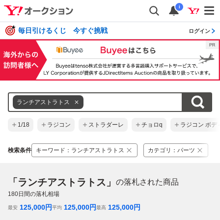
i
毎日引けるくじ 今すぐ挑戦
ログイン
ランチアストラトス
1/18
ラジコン
ストラダーレ
チョロq
ラジコン ボデ
検索条件
キーワード
：
ランチアストラトス
カテゴリ
：
パーツ
「ランチアストラトス」
の落札された商品
180
日間の落札相場
125,000
円
125,000
円
125,000
円
最安
平均
最高