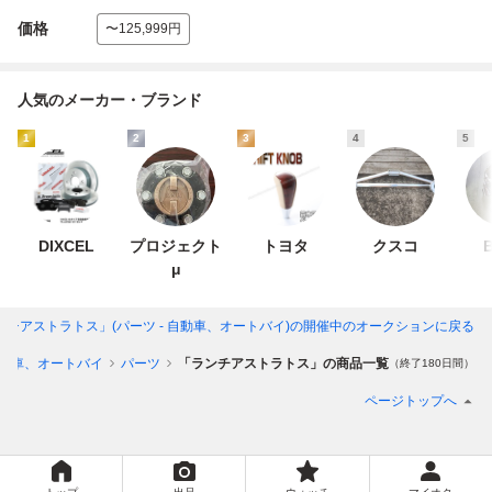
価格
〜125,999円
人気のメーカー・ブランド
1
2
3
4
5
DIXCEL
プロジェクト
トヨタ
クスコ
B
μ
ンチアストラトス」(パーツ - 自動車、オートバイ)
の開催中のオークションに戻る
動車、オートバイ
パーツ
「ランチアストラトス」の商品一覧
（終了180日間）
ページトップへ