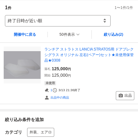
1
1
〜
1
件/
1
件
件
終了日時が近い順
開催中に戻る
50件表示
絞り込み
(2)
ランチア ストラトス LANCIA STRATOS用 ドアプレク
シグラス オリジナル 左右(ペアー)セット★未使用保管
品★0308
125,000
落札
円
125,000
開始
円
未使用
1
3/13 21:36
終了
出品
出品中の商品
絞り込み条件を追加
カテゴリ
外装、エアロ