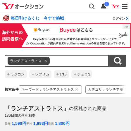
i
毎日引けるくじ 今すぐ挑戦
ログイン
ランチアストラトス
ラジコン
レプリカ
1/18
チョロq
検索条件
キーワード
：
ランチアストラトス
カテゴリ
：
ランチア用
「ランチアストラトス」
の落札された商品
180
日間の落札相場
1,590
円
1,693
円
1,800
円
最安
平均
最高