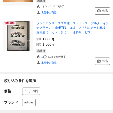
未使用
1
4/2 10:28
終了
出品
出品中の商品
ランチアシリーズ３車種 ストラトス デルタ イン
送料無料
テグラーレ MARTIN ロゴ ブリキのアート看板
お部屋に・ガレージに！ 送料サービス
1,800
落札
円
1,800
開始
円
未使用
1
3/28 15:46
終了
出品
出品中の商品
絞り込み条件を追加
価格
〜1,999円
ブランド
adidas