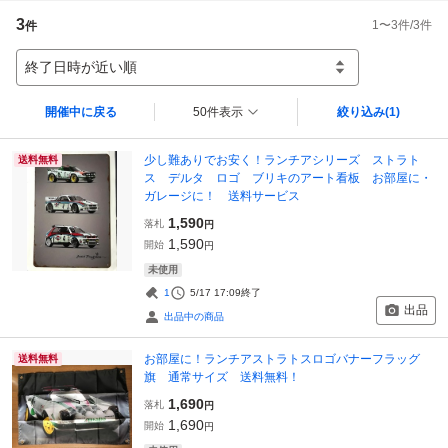
3
1
〜
3
件/
3
件
件
終了日時が近い順
開催中に戻る
50件表示
絞り込み
(1)
少し難ありでお安く！ランチアシリーズ ストラト
送料無料
ス デルタ ロゴ ブリキのアート看板 お部屋に・
ガレージに！ 送料サービス
1,590
落札
円
1,590
開始
円
未使用
1
5/17 17:09
終了
出品
出品中の商品
お部屋に！ランチアストラトスロゴバナーフラッグ
送料無料
旗 通常サイズ 送料無料！
1,690
落札
円
1,690
開始
円