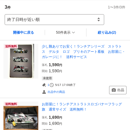
3
1
〜
3
件/
3
件
件
終了日時が近い順
開催中に戻る
50件表示
絞り込み
(2)
少し難ありでお安く！ランチアシリーズ ストラト
送料無料
ス デルタ ロゴ ブリキのアート看板 お部屋に・
ガレージに！ 送料サービス
1,590
落札
円
1,590
開始
円
未使用
1
5/17 17:09
終了
出品
出品中の商品
お部屋に！ランチアストラトスロゴバナーフラッグ
送料無料
旗 通常サイズ 送料無料！
1,690
落札
円
1,690
開始
円