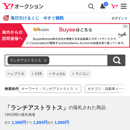
i
毎日引けるくじ 今すぐ挑戦
ログイン
ランチアストラトス
レプリカ
1/18
チョロq
ラジコン
検索条件
キーワード
：
ランチアストラトス
カテゴリ
：
自動車メーカー
「ランチアストラトス」
の落札された商品
180
日間の落札相場
1,590
円
1,693
円
1,800
円
最安
平均
最高