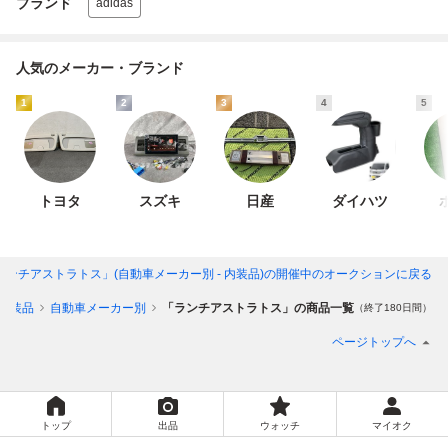
ブランド
adidas
人気のメーカー・ブランド
1
2
3
4
5
トヨタ
スズキ
日産
ダイハツ
ランチアストラトス」(自動車メーカー別 - 内装品)
の開催中のオークションに戻る
内装品
自動車メーカー別
「ランチアストラトス」の商品一覧
（終了180日間）
ページトップへ
トップ
出品
ウォッチ
マイオク