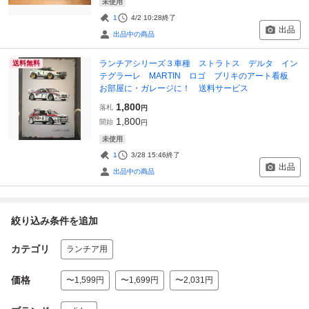
未使用
1
4/2 10:28
終了
出品
出品中の商品
ランチアシリーズ３車種 ストラトス デルタ イン
送料無料
テグラーレ MARTIN ロゴ ブリキのアート看板
お部屋に・ガレージに！ 送料サービス
1,800
落札
円
1,800
開始
円
未使用
1
3/28 15:46
終了
出品
出品中の商品
絞り込み条件を追加
カテゴリ
ランチア用
価格
〜1,599円
〜1,699円
〜2,031円