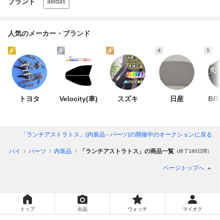
ブランド
adidas
人気のメーカー・ブランド
1
2
3
4
5
トヨタ
Velocity(車)
スズキ
日産
BR
「ランチアストラトス」(内装品 - パーツ)
の開催中のオークションに戻る
ートバイ
パーツ
内装品
「ランチアストラトス」の商品一覧
（終了180日間）
ページトップへ
トップ
出品
ウォッチ
マイオク