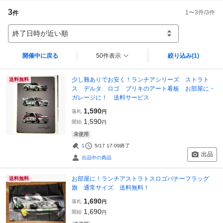
3
1
〜
3
件/
3
件
件
終了日時が近い順
開催中に戻る
50件表示
絞り込み
(1)
少し難ありでお安く！ランチアシリーズ ストラト
送料無料
ス デルタ ロゴ ブリキのアート看板 お部屋に・
ガレージに！ 送料サービス
1,590
落札
円
1,590
開始
円
未使用
1
5/17 17:09
終了
出品
出品中の商品
お部屋に！ランチアストラトスロゴバナーフラッグ
送料無料
旗 通常サイズ 送料無料！
1,690
落札
円
1,690
開始
円