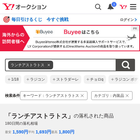
i
毎日引けるくじ 今すぐ挑戦
ログイン
ランチアストラトス
1/18
ラジコン
ストラダーレ
チョロq
ラジコン ボデ
検索条件
キーワード
：
ランチアストラトス
カテゴリ
：
内装品
「ランチアストラトス」
の落札された商品
180
日間の落札相場
1,590
円
1,693
円
1,800
円
最安
平均
最高