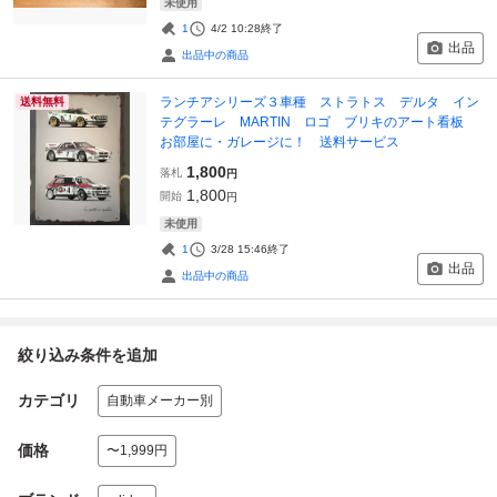
未使用
1
4/2 10:28
終了
出品
出品中の商品
ランチアシリーズ３車種 ストラトス デルタ イン
送料無料
テグラーレ MARTIN ロゴ ブリキのアート看板
お部屋に・ガレージに！ 送料サービス
1,800
落札
円
1,800
開始
円
未使用
1
3/28 15:46
終了
出品
出品中の商品
絞り込み条件を追加
カテゴリ
自動車メーカー別
価格
〜1,999円