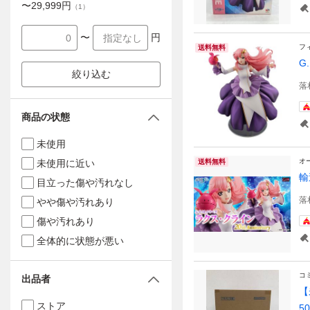
〜
29,999
円
（
1
）
〜
円
フ
送料無料
G
絞り込む
落
商品の状態
未使用
オ
未使用に近い
送料無料
輸
目立った傷や汚れなし
落
やや傷や汚れあり
傷や汚れあり
全体的に状態が悪い
コ
出品者
【
ストア
50