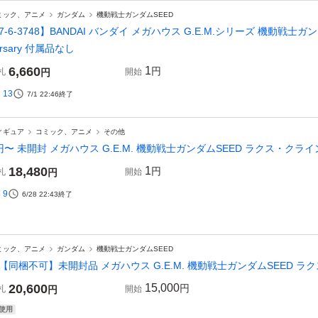
ミック、アニメ
ガンダム
機動戦士ガンダムSEED
7-6-3748】BANDAI バンダイ メガハウス G.E.M.シリーズ 機動戦士ガン
ersary 付属品なし
6,660
1
円
札
円
開始
13
7/1 22:46
終了
ィギュア
コミック、アニメ
その他
円〜 未開封 メガハウス G.E.M. 機動戦士ガンダムSEED ラクス・クライン 20t
18,480
1
円
札
円
開始
9
6/28 22:43
終了
ミック、アニメ
ガンダム
機動戦士ガンダムSEED
【同梱不可】未開封品 メガハウス G.E.M. 機動戦士ガンダムSEED ラクス・クラ
20,600
15,000
円
札
円
開始
使用