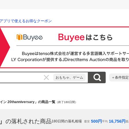
アプリで使えるお得なクーポン
おもちゃ、ゲーム
＋条件指定
 20thanniversary」の商品一覧
（終了180日間）
y」
の落札された商品
500
円
16,756
円
180
日間の落札相場
最安
平均
最