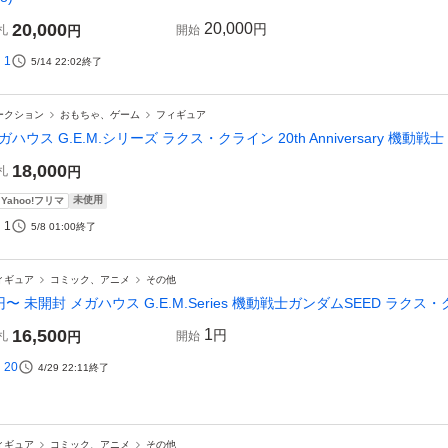
20,000
20,000
円
札
円
開始
1
5/14 22:02
終了
ークション
おもちゃ、ゲーム
フィギュア
ガハウス G.E.M.シリーズ ラクス・クライン 20th Anniversary 機動戦
18,000
札
円
未使用
Yahoo!フリマ
1
5/8 01:00
終了
ィギュア
コミック、アニメ
その他
円〜 未開封 メガハウス G.E.M.Series 機動戦士ガンダムSEED ラクス・クライン
16,500
1
円
札
円
開始
20
4/29 22:11
終了
ィギュア
コミック、アニメ
その他