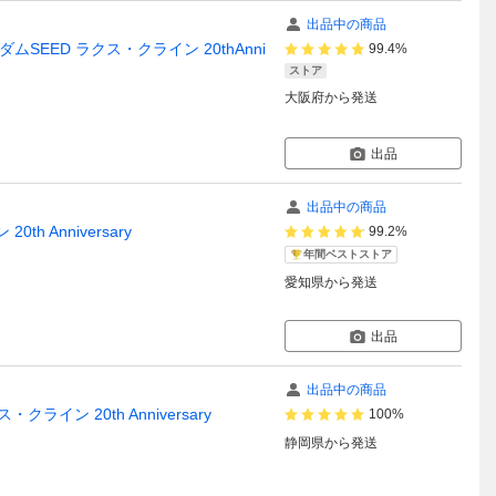
出品中の商品
ダムSEED ラクス・クライン 20thAnni
99.4%
ストア
大阪府
から発送
出品
出品中の商品
h Anniversary
99.2%
年間ベストストア
愛知県
から発送
出品
出品中の商品
イン 20th Anniversary
100%
静岡県
から発送