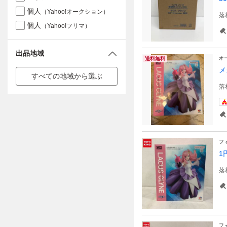
個人
（Yahoo!オークション）
落
個人
（Yahoo!フリマ）
出品地域
オ
送料無料
メ
すべての地域から選ぶ
落
フ
1
落
フ