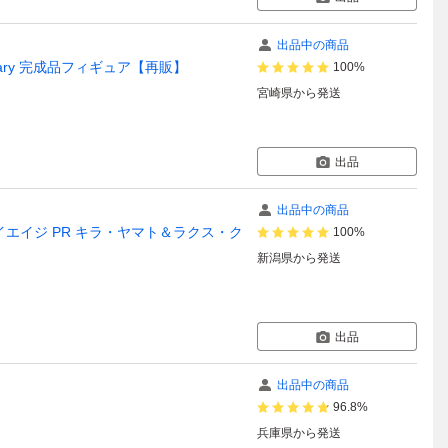
出品中の商品
rsary 完成品フィギュア【再販】
100%
宮崎県
から発送
出品
出品中の商品
トライエイジ PR キラ・ヤマト＆ラクス・ク
100%
新潟県
から発送
出品
出品中の商品
96.8%
兵庫県
から発送