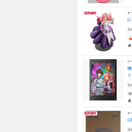
オ
送料無料
G
落
ゲ
機
ラ
落
未
オ
送料無料
G
落