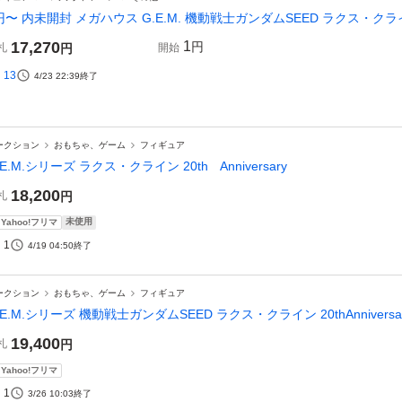
円〜 内未開封 メガハウス G.E.M. 機動戦士ガンダムSEED ラクス・クライン 20
17,270
1
円
札
円
開始
13
4/23 22:39
終了
ークション
おもちゃ、ゲーム
フィギュア
.E.M.シリーズ ラクス・クライン 20th Anniversary
18,200
札
円
未使用
Yahoo!フリマ
1
4/19 04:50
終了
ークション
おもちゃ、ゲーム
フィギュア
.E.M.シリーズ 機動戦士ガンダムSEED ラクス・クライン 20thAnniversa
19,400
札
円
Yahoo!フリマ
1
3/26 10:03
終了