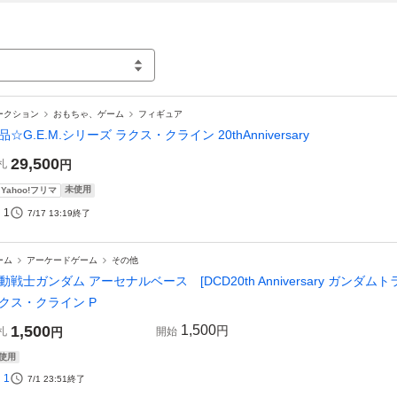
ークション
おもちゃ、ゲーム
フィギュア
品☆G.E.M.シリーズ ラクス・クライン 20thAnniversary
29,500
札
円
未使用
Yahoo!フリマ
1
7/17 13:19
終了
ーム
アーケードゲーム
その他
動戦士ガンダム アーセナルベース [DCD20th Anniversary ガンダムト
クス・クライン P
1,500
1,500
円
札
円
開始
使用
1
7/1 23:51
終了