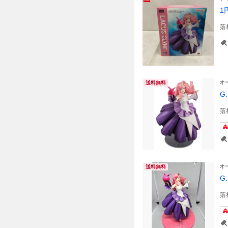
1
落
オ
送料無料
G
落
オ
送料無料
G
落