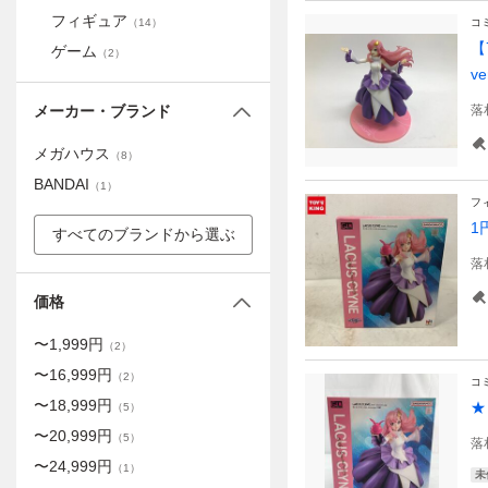
フィギュア
（
14
）
コ
【
ゲーム
（
2
）
v
メーカー・ブランド
落
メガハウス
（
8
）
BANDAI
（
1
）
フ
1
すべてのブランドから選ぶ
落
価格
〜
1,999
円
（
2
）
〜
16,999
円
（
2
）
コ
〜
18,999
円
★
（
5
）
〜
20,999
円
（
5
）
落
〜
24,999
円
（
1
）
未