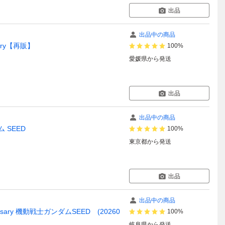
出品
出品中の商品
ary【再販】
100%
愛媛県
から発送
出品
出品中の商品
ム SEED
100%
東京都
から発送
出品
出品中の商品
ary 機動戦士ガンダムSEED (20260
100%
岐阜県
から発送