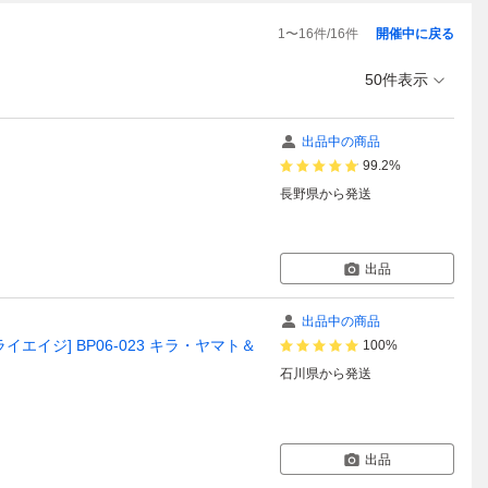
1
〜
16
件/
16
件
開催中に戻る
50件表示
出品中の商品
99.2%
長野県
から発送
出品
出品中の商品
ライエイジ] BP06-023 キラ・ヤマト＆
100%
石川県
から発送
出品