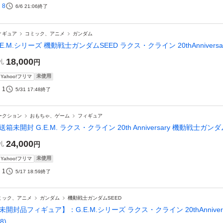
8
6/6 21:06
終了
ィギュア
コミック、アニメ
ガンダム
.E.M.シリーズ 機動戦士ガンダムSEED ラクス・クライン 20thAnnivers
18,000
札
円
未使用
Yahoo!フリマ
1
5/31 17:48
終了
ークション
おもちゃ、ゲーム
フィギュア
送箱未開封 G.E.M. ラクス・クライン 20th Anniversary 機動戦士ガンダ
24,000
札
円
未使用
Yahoo!フリマ
1
5/17 18:59
終了
ミック、アニメ
ガンダム
機動戦士ガンダムSEED
未開封品フィギュア】：G.E.M.シリーズ ラクス・クライン 20thAnnivers
8)