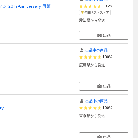
th Anniversary 再販
99.2%
年間ベストストア
愛知県
から発送
出品
出品中の商品
100%
広島県
から発送
出品
出品中の商品
ry
100%
東京都
から発送
出品