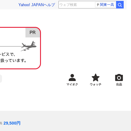
Yahoo! JAPAN
ヘルプ
関東一高
マイオク
ウォッチ
出品
29,500
円
高