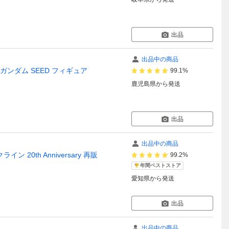
出品
出品中の商品
士 ガンダム SEED フィギュア
99.1%
鹿児島県
から発送
出品
出品中の商品
 20th Anniversary 再販
99.2%
年間ベストストア
愛知県
から発送
出品
出品中の商品