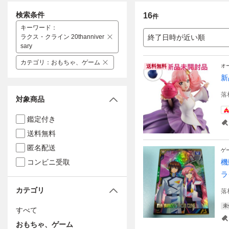
検索条件
16
件
キーワード
：
ラクス・クライン 20thanniver
終了日時が近い順
sary
カテゴリ
：
おもちゃ、ゲーム
オ
送料無料
新
落
対象商品
鑑定付き
送料無料
匿名配送
ゲ
コンビニ受取
機
ラ
カテゴリ
落
未
すべて
おもちゃ、ゲーム