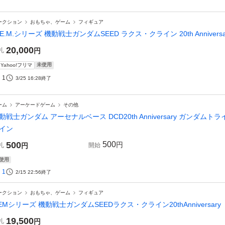
ークション
おもちゃ、ゲーム
フィギュア
.E.M.シリーズ 機動戦士ガンダムSEED ラクス・クライン 20th Annive
20,000
札
円
未使用
Yahoo!フリマ
1
3/25 16:28
終了
ーム
アーケードゲーム
その他
動戦士ガンダム アーセナルベース DCD20th Anniversary ガンダム
イン
500
500
円
札
円
開始
使用
1
2/15 22:56
終了
ークション
おもちゃ、ゲーム
フィギュア
EMシリーズ 機動戦士ガンダムSEEDラクス・クライン20thAnniversary
19,500
札
円