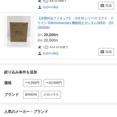
8
6/6 21:06
終了
出品
出品中の商品
【未開封品フィギュア】：G.E.M.シリーズ ラクス・ク
ライン 20thAnniversary 機動戦士ガンダムSEED (20
260508)
20,000
落札
円
20,000
開始
円
1
5/14 22:02
終了
出品
出品中の商品
絞り込み条件を追加
価格
〜6,999円
〜20,999円
ブランド
BANDAI
メガハウス
人気のメーカー・ブランド