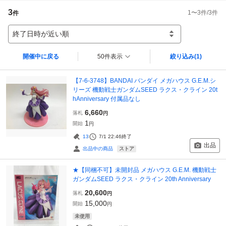
3
1
〜
3
件/
3
件
件
終了日時が近い順
開催中に戻る
50件表示
絞り込み
(1)
【7-6-3748】BANDAI バンダイ メガハウス G.E.M.シ
リーズ 機動戦士ガンダムSEED ラクス・クライン 20t
hAnniversary 付属品なし
6,660
落札
円
1
開始
円
13
7/1 22:46
終了
出品
ストア
出品中の商品
★【同梱不可】未開封品 メガハウス G.E.M. 機動戦士
ガンダムSEED ラクス・クライン 20th Anniversary
20,600
落札
円
15,000
開始
円
未使用