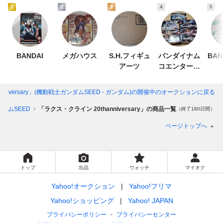
1
2
3
4
5
BANDAI
メガハウス
S.H.フィギュ
バンダイナム
BAN
アーツ
コエンターテ
インメント
niversary」(機動戦士ガンダムSEED - ガンダム)
の開催中のオークションに戻る
ダムSEED
「ラクス・クライン 20thanniversary」の商品一覧
（終了180日間）
ページトップへ
トップ
出品
ウォッチ
マイオク
Yahoo!オークション
Yahoo!フリマ
Yahoo!ショッピング
Yahoo! JAPAN
プライバシーポリシー
プライバシーセンター