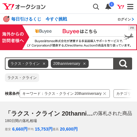
i
毎日引けるくじ 今すぐ挑戦
ログイン
ラクス・クライン
20thanniversary
ラクス・クライン
検索条件
キーワード
：
ラクス・クライン 20thanniversary
カテゴリ
：
「ラクス・クライン 20thanniversary」
の落札された商品
180
日間の落札相場
6,660
円
15,753
円
20,600
円
最安
平均
最高