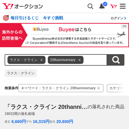
i
毎日引けるくじ 今すぐ挑戦
ログイン
ラクス・クライン
20thanniversary
ラクス・クライン
検索条件
キーワード
：
ラクス・クライン 20thanniversary
カテゴリ
：
「ラクス・クライン 20thanniversary」
の落札された商品
180
日間の落札相場
6,660
円
16,315
円
20,600
円
最安
平均
最高