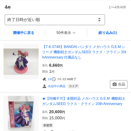
4
1
〜
4
件/
4
件
件
終了日時が近い順
開催中に戻る
50件表示
絞り込み
(1)
【7-6-3748】BANDAI バンダイ メガハウス G.E.M.シ
リーズ 機動戦士ガンダムSEED ラクス・クライン 20t
hAnniversary 付属品なし
6,660
落札
円
1
開始
円
13
7/1 22:46
終了
出品
ストア
出品中の商品
★【同梱不可】未開封品 メガハウス G.E.M. 機動戦士
ガンダムSEED ラクス・クライン 20th Anniversary
20,600
落札
円
15,000
開始
円
未使用