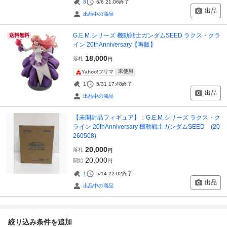
8
6/6 21:06
終了
出品
出品中の商品
G.E.M.シリーズ 機動戦士ガンダムSEED ラクス・クラ
送料無料
イン 20thAnniversary【再販】
18,000
落札
円
未使用
Yahoo!フリマ
1
5/31 17:48
終了
出品
出品中の商品
【未開封品フィギュア】：G.E.M.シリーズ ラクス・ク
ライン 20thAnniversary 機動戦士ガンダムSEED (20
260508)
20,000
落札
円
20,000
開始
円
1
5/14 22:02
終了
出品
出品中の商品
絞り込み条件を追加