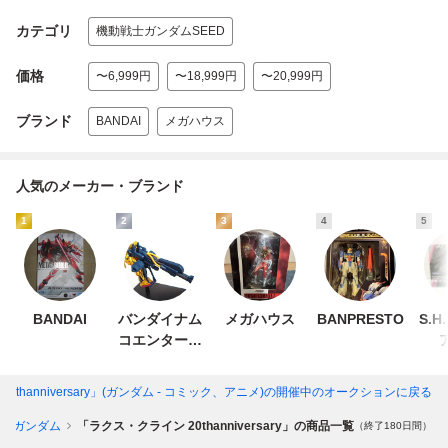
カテゴリ
機動戦士ガンダムSEED
価格
〜6,999円
〜18,999円
〜20,999円
ブランド
BANDAI
メガハウス
人気のメーカー・ブランド
1
2
3
4
5
BANDAI
バンダイナム
メガハウス
BANPRESTO
S.
コエンターテ
インメント
thanniversary」(ガンダム - コミック、アニメ)
の開催中のオークションに戻る
ガンダム
「ラクス・クライン 20thanniversary」の商品一覧
（終了180日間）