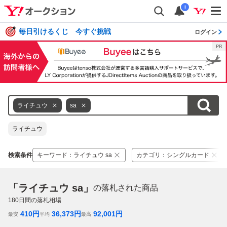
i
毎日引けるくじ 今すぐ挑戦
ログイン
ライチュウ
sa
ライチュウ
検索条件
キーワード
：
ライチュウ sa
カテゴリ
：
シングルカード
「ライチュウ sa」
の落札された商品
180
日間の落札相場
410
円
36,373
円
92,001
円
最安
平均
最高