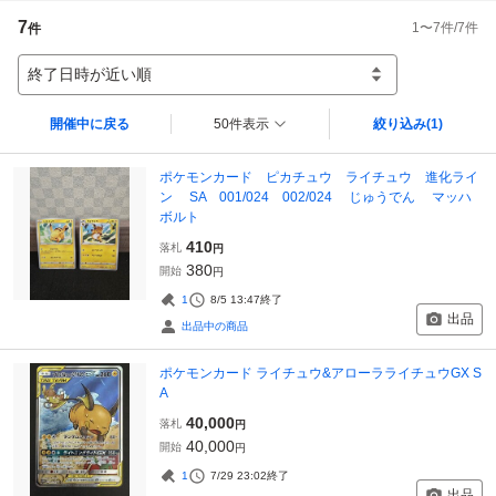
7
1
〜
7
件/
7
件
件
終了日時が近い順
開催中に戻る
50件表示
絞り込み
(1)
ポケモンカード ピカチュウ ライチュウ 進化ライ
ン SA 001/024 002/024 じゅうでん マッハ
ボルト
410
落札
円
380
開始
円
1
8/5 13:47
終了
出品
出品中の商品
ポケモンカード ライチュウ&アローラライチュウGX S
A
40,000
落札
円
40,000
開始
円
1
7/29 23:02
終了
出品