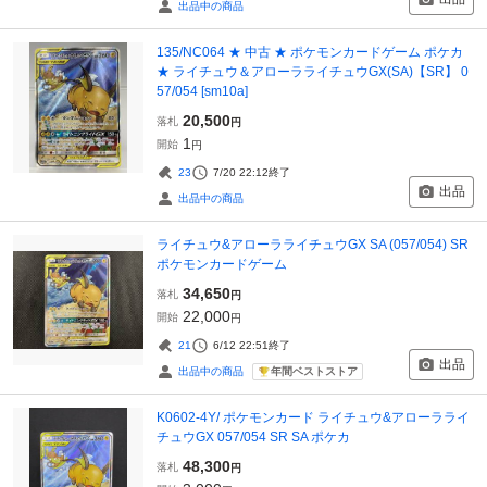
出品中の商品
135/NC064 ★ 中古 ★ ポケモンカードゲーム ポケカ
★ ライチュウ＆アローラライチュウGX(SA)【SR】 0
57/054 [sm10a]
20,500
落札
円
1
開始
円
23
7/20 22:12
終了
出品
出品中の商品
ライチュウ&アローラライチュウGX SA (057/054) SR
ポケモンカードゲーム
34,650
落札
円
22,000
開始
円
21
6/12 22:51
終了
出品
年間ベストストア
出品中の商品
K0602-4Y/ ポケモンカード ライチュウ&アローラライ
チュウGX 057/054 SR SA ポケカ
48,300
落札
円