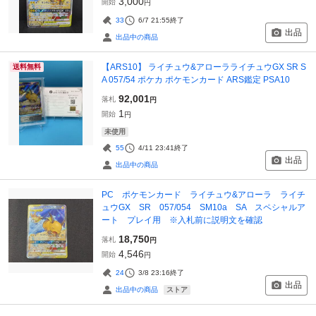
3,000
開始
円
33
6/7 21:55
終了
出品
出品中の商品
【ARS10】 ライチュウ&アローラライチュウGX SR S
送料無料
A 057/54 ポケカ ポケモンカード ARS鑑定 PSA10
92,001
落札
円
1
開始
円
未使用
55
4/11 23:41
終了
出品
出品中の商品
PC ポケモンカード ライチュウ&アローラ ライチ
ュウGX SR 057/054 SM10a SA スペシャルア
ート プレイ用 ※入札前に説明文を確認
18,750
落札
円
4,546
開始
円
24
3/8 23:16
終了
出品
ストア
出品中の商品