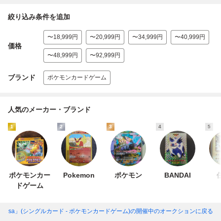
絞り込み条件を追加
〜18,999円
〜20,999円
〜34,999円
〜40,999円
価格
〜48,999円
〜92,999円
ブランド
ポケモンカードゲーム
人気のメーカー・ブランド
1
2
3
4
5
ポケモンカー
Pokemon
ポケモン
BANDAI
ドゲーム
ウ sa」(シングルカード - ポケモンカードゲーム)
の開催中のオークションに戻る