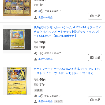
円
1
開始
円
4
7/31 21:22
終了
出品
出品中の商品
残4枚◎ポケモンカードゲーム sI 128/414 ミラー ライ
チュウ ホイル スタートデッキ100 ポケットモンスタ
ー POKEMON 【BELVERポケカ】
30
落札
円
30
開始
円
1
4/30 21:10
終了
出品
出品中の商品
ポケモンカードゲームSV sv2D 拡張パック クレイバ
ースト ライチュウ U (018/71) | ポケカ 雷 1進化
40
落札
円
37
開始
円
未使用
1
5/17 13:29
終了
出品
ストア
出品中の商品