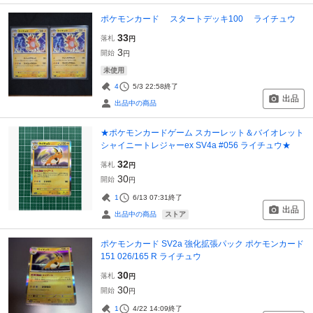
ポケモンカード スタートデッキ100 ライチュウ
33
落札
円
3
開始
円
未使用
4
5/3 22:58
終了
出品
出品中の商品
★ポケモンカードゲーム スカーレット＆バイオレット
シャイニートレジャーex SV4a #056 ライチュウ★
32
落札
円
30
開始
円
1
6/13 07:31
終了
出品
ストア
出品中の商品
ポケモンカード SV2a 強化拡張パック ポケモンカード
151 026/165 R ライチュウ
30
落札
円
30
開始
円
1
4/22 14:09
終了