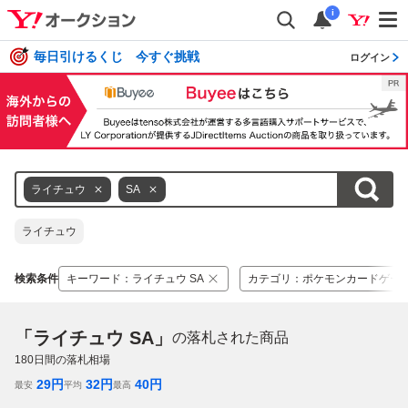
i
毎日引けるくじ 今すぐ挑戦
ログイン
ライチュウ
SA
ライチュウ
検索条件
キーワード
：
ライチュウ SA
カテゴリ
：
ポケモンカードゲー
「ライチュウ SA」
の落札された商品
180
日間の落札相場
29
円
32
円
40
円
最安
平均
最高