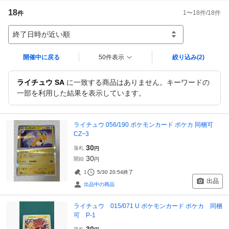
18
1
〜
18
件/
18
件
件
終了日時が近い順
開催中に戻る
50件表示
絞り込み
(2)
ライチュウ SA
に一致する商品はありません。キーワードの
一部を利用した結果を表示しています。
ライチュウ 056/190 ポケモンカード ポケカ 同梱可
CZ−3
30
落札
円
30
開始
円
1
5/30 20:54
終了
出品
出品中の商品
ライチュウ 015/071 U ポケモンカード ポケカ 同梱
可 P-1
30