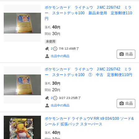
ポケモンカード ライチュウ J MC 226/742 ミラ
ー スタートデッキ100 新品未使用 定形郵便110
円
40
落札
円
30
開始
円
未使用
2
7/6 12:49
終了
出品
出品中の商品
ポケモンカード ライチュウ J MC 226/742 ミラ
ー スタートデッキ100 ① 中古 定形郵便110円
30
落札
円
20
開始
円
2
3/27 23:25
終了
出品
出品中の商品
ポケモンカード ライチュウV RR s9 034/100 ソード&
シールド 拡張パック スターバース
40
落札
円
10