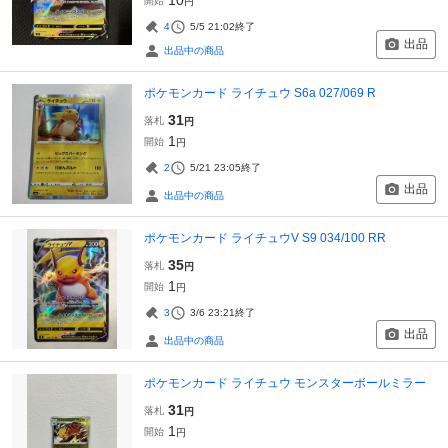
開始
円
4
5/5 21:02
終了
出品
出品中の商品
ポケモンカード ライチュウ S6a 027/069 R
31
落札
円
1
開始
円
2
5/21 23:05
終了
出品
出品中の商品
ポケモンカード ライチュウV S9 034/100 RR
35
落札
円
1
開始
円
3
3/6 23:21
終了
出品
出品中の商品
ポケモンカード ライチュウ モンスターボールミラー
31
落札
円
1
開始
円