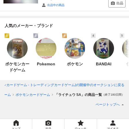
出品
出品中の商品
人気のメーカー・ブランド
1
2
3
4
5
ポケモンカー
Pokemon
ポケモン
BANDAI
ドゲーム
ケモンカードゲーム - トレーディングカードゲーム)
の開催中のオークションに戻る
ドゲーム
ポケモンカードゲーム
「ライチュウ SA」の商品一覧
（終了180日間）
ページトップへ
トップ
出品
ウォッチ
マイオク