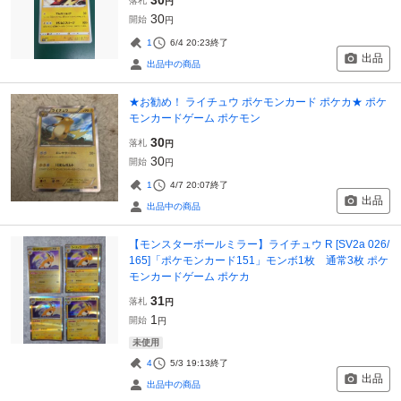
落札
円
30
開始
円
1
6/4 20:23
終了
出品
出品中の商品
★お勧め！ ライチュウ ポケモンカード ポケカ★ ポケ
モンカードゲーム ポケモン
30
落札
円
30
開始
円
1
4/7 20:07
終了
出品
出品中の商品
【モンスターボールミラー】ライチュウ R [SV2a 026/
165]「ポケモンカード151」モンボ1枚 通常3枚 ポケ
モンカードゲーム ポケカ
31
落札
円
1
開始
円
未使用
4
5/3 19:13
終了
出品
出品中の商品