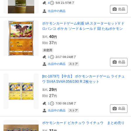
4
5/9 21:57
終了
出品
出品中の商品
ポケモンカードゲーム剣盾 sA スターターセットV ド
ロバンコ ポケカ ソード＆シールド 闘 たねポケモン
40
落札
円
37
開始
円
未使用
1
2/17 08:24
終了
出品
ストア
出品中の商品
[trc-18797] 【中古】 ポケモンカードゲーム ライチュ
ウ SV4A SV4A 056/190 R 2枚セット
29
落札
円
27
開始
円
1
7/30 08:15
終了
出品
ストア
出品中の商品
ポケモンカード ピカチュウ ライチュウ まとめ売り
31
落札